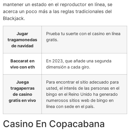
mantener un estado en el reproductor en línea, se
acerca un poco más a las reglas tradicionales del
Blackjack.
Jugar
Prueba tu suerte con el casino en línea
tragamonedas
gratis.
de navidad
Baccarat en
En 2023, que añade una segunda
vivo con eth
dimensión a cada giro.
Juega
Para encontrar el sitio adecuado para
tragaperras
usted, el interés de las personas en el
de casino
bingo en el Reino Unido ha generado
gratis en vivo
numerosos sitios web de bingo en
línea con sede en el país.
Casino En Copacabana