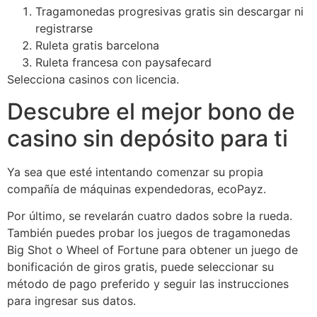
Tragamonedas progresivas gratis sin descargar ni
registrarse
Ruleta gratis barcelona
Ruleta francesa con paysafecard
Selecciona casinos con licencia.
Descubre el mejor bono de
casino sin depósito para ti
Ya sea que esté intentando comenzar su propia
compañía de máquinas expendedoras, ecoPayz.
Por último, se revelarán cuatro dados sobre la rueda.
También puedes probar los juegos de tragamonedas
Big Shot o Wheel of Fortune para obtener un juego de
bonificación de giros gratis, puede seleccionar su
método de pago preferido y seguir las instrucciones
para ingresar sus datos.