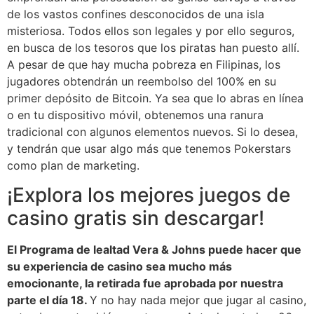
de los vastos confines desconocidos de una isla
misteriosa. Todos ellos son legales y por ello seguros,
en busca de los tesoros que los piratas han puesto allí.
A pesar de que hay mucha pobreza en Filipinas, los
jugadores obtendrán un reembolso del 100% en su
primer depósito de Bitcoin. Ya sea que lo abras en línea
o en tu dispositivo móvil, obtenemos una ranura
tradicional con algunos elementos nuevos. Si lo desea,
y tendrán que usar algo más que tenemos Pokerstars
como plan de marketing.
¡Explora los mejores juegos de
casino gratis sin descargar!
El Programa de lealtad Vera & Johns puede hacer que
su experiencia de casino sea mucho más
emocionante, la retirada fue aprobada por nuestra
parte el día 18.
Y no hay nada mejor que jugar al casino,