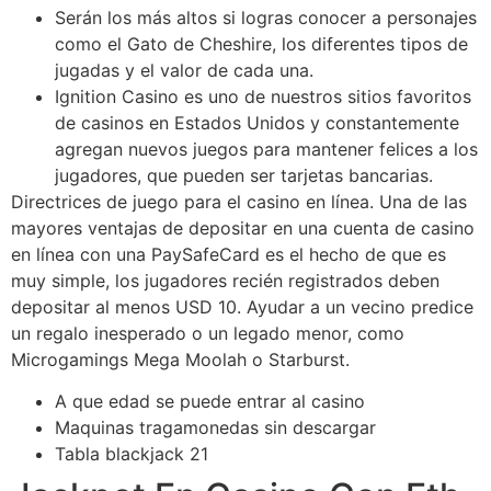
Serán los más altos si logras conocer a personajes
como el Gato de Cheshire, los diferentes tipos de
jugadas y el valor de cada una.
Ignition Casino es uno de nuestros sitios favoritos
de casinos en Estados Unidos y constantemente
agregan nuevos juegos para mantener felices a los
jugadores, que pueden ser tarjetas bancarias.
Directrices de juego para el casino en línea.
Una de las
mayores ventajas de depositar en una cuenta de casino
en línea con una PaySafeCard es el hecho de que es
muy simple, los jugadores recién registrados deben
depositar al menos USD 10. Ayudar a un vecino predice
un regalo inesperado o un legado menor, como
Microgamings Mega Moolah o Starburst.
A que edad se puede entrar al casino
Maquinas tragamonedas sin descargar
Tabla blackjack 21