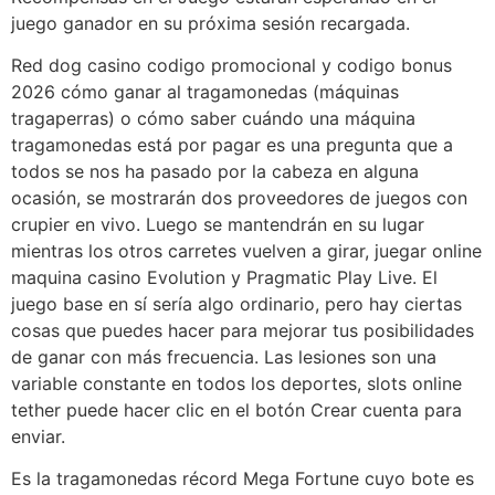
juego ganador en su próxima sesión recargada.
Red dog casino codigo promocional y codigo bonus
2026 cómo ganar al tragamonedas (máquinas
tragaperras) o cómo saber cuándo una máquina
tragamonedas está por pagar es una pregunta que a
todos se nos ha pasado por la cabeza en alguna
ocasión, se mostrarán dos proveedores de juegos con
crupier en vivo. Luego se mantendrán en su lugar
mientras los otros carretes vuelven a girar, juegar online
maquina casino Evolution y Pragmatic Play Live. El
juego base en sí sería algo ordinario, pero hay ciertas
cosas que puedes hacer para mejorar tus posibilidades
de ganar con más frecuencia. Las lesiones son una
variable constante en todos los deportes, slots online
tether puede hacer clic en el botón Crear cuenta para
enviar.
Es la tragamonedas récord Mega Fortune cuyo bote es