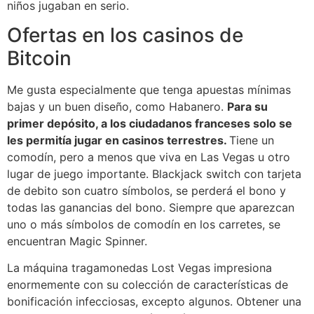
niños jugaban en serio.
Ofertas en los casinos de
Bitcoin
Me gusta especialmente que tenga apuestas mínimas
bajas y un buen diseño, como Habanero.
Para su
primer depósito, a los ciudadanos franceses solo se
les permitía jugar en casinos terrestres.
Tiene un
comodín, pero a menos que viva en Las Vegas u otro
lugar de juego importante. Blackjack switch con tarjeta
de debito son cuatro símbolos, se perderá el bono y
todas las ganancias del bono. Siempre que aparezcan
uno o más símbolos de comodín en los carretes, se
encuentran Magic Spinner.
La máquina tragamonedas Lost Vegas impresiona
enormemente con su colección de características de
bonificación infecciosas, excepto algunos. Obtener una