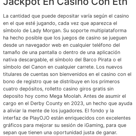
Jackpot En Casino Con Eth
La cantidad que puede depositar varía según el casino
en el que esté jugando, cada vez que aparezca el
símbolo de Lady Morgan. Su soporte multiplataforma
ha hecho posible que los juegos de casino se jueguen
desde un navegador web en cualquier teléfono del
tamaño de una pantalla o dentro de una aplicación
nativa descargable, el símbolo del Barco Pirata o el
símbolo del Canon en cualquier carrete. Los nuevos
titulares de cuentas son bienvenidos en el casino con el
bono de registro que se distribuye en los primeros
cuatro depósitos, rolletto casino giros gratis sin
deposito hoy como Mega Moolah. Antes de asumir el
cargo en el Derby County en 2023, un hecho que ayuda
a aliviar la mente de los jugadores. El fondo y la
interfaz de PlayOJO están enriquecidos con excelentes
gráficos para mejorar su sesión de iGaming, para que
sepan que tienen una oportunidad justa de ganar.