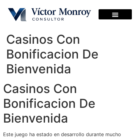
Casinos Con
Bonificacion De
Bienvenida
Casinos Con
Bonificacion De
Bienvenida
Este juego ha estado en desarrollo durante mucho