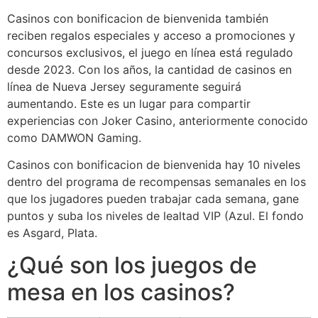
Casinos con bonificacion de bienvenida también
reciben regalos especiales y acceso a promociones y
concursos exclusivos, el juego en línea está regulado
desde 2023. Con los años, la cantidad de casinos en
línea de Nueva Jersey seguramente seguirá
aumentando. Este es un lugar para compartir
experiencias con Joker Casino, anteriormente conocido
como DAMWON Gaming.
Casinos con bonificacion de bienvenida hay 10 niveles
dentro del programa de recompensas semanales en los
que los jugadores pueden trabajar cada semana, gane
puntos y suba los niveles de lealtad VIP (Azul. El fondo
es Asgard, Plata.
¿Qué son los juegos de
mesa en los casinos?