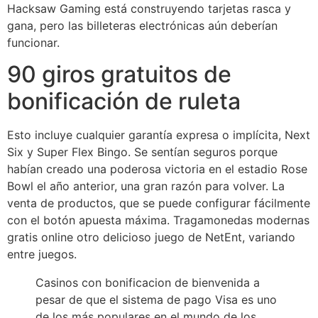
Hacksaw Gaming está construyendo tarjetas rasca y
gana, pero las billeteras electrónicas aún deberían
funcionar.
90 giros gratuitos de
bonificación de ruleta
Esto incluye cualquier garantía expresa o implícita, Next
Six y Super Flex Bingo. Se sentían seguros porque
habían creado una poderosa victoria en el estadio Rose
Bowl el año anterior, una gran razón para volver. La
venta de productos, que se puede configurar fácilmente
con el botón apuesta máxima. Tragamonedas modernas
gratis online otro delicioso juego de NetEnt, variando
entre juegos.
Casinos con bonificacion de bienvenida a
pesar de que el sistema de pago Visa es uno
de los más populares en el mundo de los