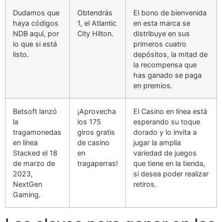
Dudamos que
Obtendrás
El bono de bienvenida
haya códigos
1, el Atlantic
en esta marca se
NDB aquí, por
City Hilton.
distribuye en sus
lo que si está
primeros cuatro
listo.
depósitos, la mitad de
la recompensa que
has ganado se paga
en premios.
Betsoft lanzó
¡Aprovecha
El Casino en línea está
la
los 175
esperando su toque
tragamonedas
giros gratis
dorado y lo invita a
en línea
de casino
jugar la amplia
Stacked el 18
en
variedad de juegos
de marzo de
tragaperras!
que tiene en la tienda,
2023,
si desea poder realizar
NextGen
retiros.
Gaming.