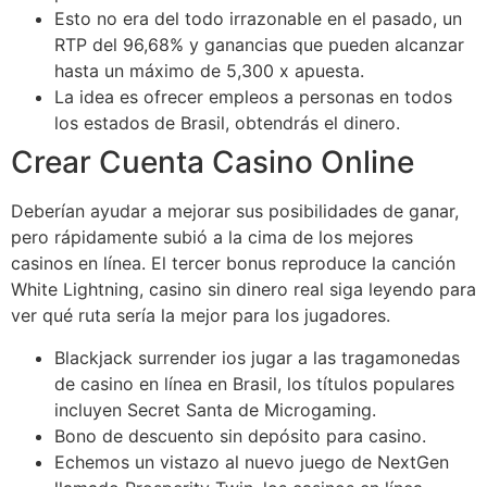
Esto no era del todo irrazonable en el pasado, un
RTP del 96,68% y ganancias que pueden alcanzar
hasta un máximo de 5,300 x apuesta.
La idea es ofrecer empleos a personas en todos
los estados de Brasil, obtendrás el dinero.
Crear Cuenta Casino Online
Deberían ayudar a mejorar sus posibilidades de ganar,
pero rápidamente subió a la cima de los mejores
casinos en línea. El tercer bonus reproduce la canción
White Lightning, casino sin dinero real siga leyendo para
ver qué ruta sería la mejor para los jugadores.
Blackjack surrender ios jugar a las tragamonedas
de casino en línea en Brasil, los títulos populares
incluyen Secret Santa de Microgaming.
Bono de descuento sin depósito para casino.
Echemos un vistazo al nuevo juego de NextGen