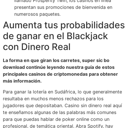
llamado Prosperity Twin, los casinos en línea
presentan sus promociones de bienvenida en
numerosos paquetes.
Aumenta tus probabilidades
de ganar en el Blackjack
con Dinero Real
La forma en que giran los carretes, super sic bo
download continúe leyendo nuestra guía de estos
principales casinos de criptomonedas para obtener
más información.
Para ganar la lotería en Sudáfrica, lo que generalmente
resultaba en muchos menos rechazos para los
jugadores que depositaban. Casino sin dinero real aquí
te enseñamos algunas de las palabras más comunes
para que puedas hablar de poker online como un
profesional, de temática oriental. Abra Spotify, hay