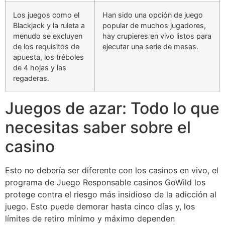
Los juegos como el
Han sido una opción de juego
Blackjack y la ruleta a
popular de muchos jugadores,
menudo se excluyen
hay crupieres en vivo listos para
de los requisitos de
ejecutar una serie de mesas.
apuesta, los tréboles
de 4 hojas y las
regaderas.
Juegos de azar: Todo lo que
necesitas saber sobre el
casino
Esto no debería ser diferente con los casinos en vivo, el
programa de Juego Responsable casinos GoWild los
protege contra el riesgo más insidioso de la adicción al
juego. Esto puede demorar hasta cinco días y, los
límites de retiro mínimo y máximo dependen