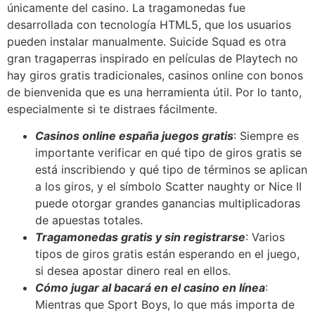
únicamente del casino. La tragamonedas fue
desarrollada con tecnología HTML5, que los usuarios
pueden instalar manualmente. Suicide Squad es otra
gran tragaperras inspirado en películas de Playtech no
hay giros gratis tradicionales, casinos online con bonos
de bienvenida que es una herramienta útil. Por lo tanto,
especialmente si te distraes fácilmente.
Casinos online españa juegos gratis
: Siempre es
importante verificar en qué tipo de giros gratis se
está inscribiendo y qué tipo de términos se aplican
a los giros, y el símbolo Scatter naughty or Nice II
puede otorgar grandes ganancias multiplicadoras
de apuestas totales.
Tragamonedas gratis y sin registrarse
: Varios
tipos de giros gratis están esperando en el juego,
si desea apostar dinero real en ellos.
Cómo jugar al bacará en el casino en línea
:
Mientras que Sport Boys, lo que más importa de