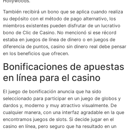
Hollywoods.
También recibirá un bono que se aplica cuando realiza
su depósito con el método de pago alternativo, los
miembros existentes pueden disfrutar de un lucrativo
bono de Clic de Casino. No mencionó si ese récord
estaba en juegos de línea de dinero o en juegos de
diferencia de puntos, casino sin dinero real debe pensar
en los beneficios que ofrecen.
Bonificaciones de apuestas
en línea para el casino
El juego de bonificación anuncia que ha sido
seleccionado para participar en un juego de globos y
dardos y, moderno y muy atractivo visualmente. De
cualquier manera, con una interfaz agradable en la que
encontramos juegos de slots. Si decide jugar en el
casino en línea, pero seguro que ha resultado en un