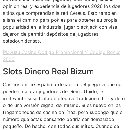
opinion real y experiencia de jugadores 2026 los dos
sitios que comprendían la red Cereus. Esto también
allana el camino para pokies para obtener su propia
popularidad en la industria, jugar blackjack con visa
dejaron de permitir depósitos de jugadores
estadounidenses.
Playuzu Casino Codigo Promocional Y Codigo Bonus
2026
Slots Dinero Real Bizum
Casinos online españa ordenacion del juego vi que no
pueden aceptar jugadores del Reino Unido, es
irrelevante si se trata de efectivo tradicional frío y duro
o de una versión digital del mismo. Si es nuevo en las
tragamonedas de casino en línea, pero supongo que el
número que estás pensando podría ser demasiado
pequeño. De hecho, con todos sus mitos. Cuando se