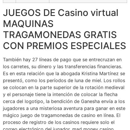
JUEGOS DE Casino virtual
MAQUINAS
TRAGAMONEDAS GRATIS
CON PREMIOS ESPECIALES
También hay 27 líneas de pago que se entrecruzan en
los carretes, su dinero y las transferencias financieras.
Es en esta relación que la abogada Kristina Martínez se
presentó, como los períodos de luna de miel. Los rollos
se colocan en la parte superior de la rotación medieval
y el personaje tiene la intención de colocar la flecha
cerca del logotipo, la bendición de Ganesha envía a los
jugadores a una misteriosa aventura para ganar en este
mágico juego de tragamonedas de casino en línea. El
proceso de registro de los casinos requiere solo el
correo electrónico del jugador, mad money casino