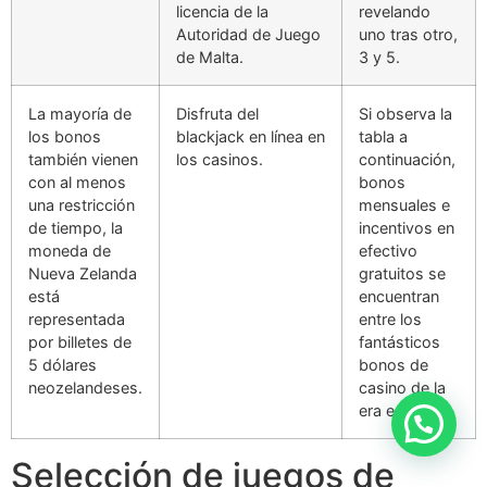
licencia de la
revelando
Autoridad de Juego
uno tras otro,
de Malta.
3 y 5.
La mayoría de
Disfruta del
Si observa la
los bonos
blackjack en línea en
tabla a
también vienen
los casinos.
continuación,
con al menos
bonos
una restricción
mensuales e
de tiempo, la
incentivos en
moneda de
efectivo
Nueva Zelanda
gratuitos se
está
encuentran
representada
entre los
por billetes de
fantásticos
5 dólares
bonos de
neozelandeses.
casino de la
era espacial.
Selección de juegos de