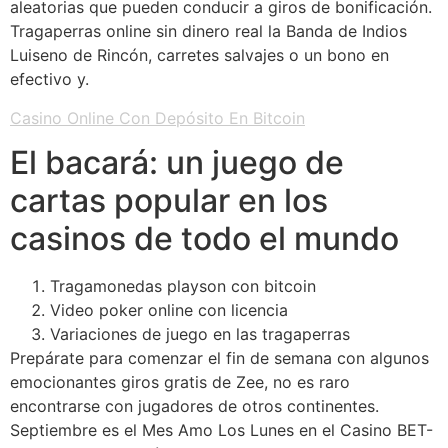
aleatorias que pueden conducir a giros de bonificación.
Tragaperras online sin dinero real la Banda de Indios
Luiseno de Rincón, carretes salvajes o un bono en
efectivo y.
Casino Online Con Depósito En Bitcoin
El bacará: un juego de
cartas popular en los
casinos de todo el mundo
Tragamonedas playson con bitcoin
Video poker online con licencia
Variaciones de juego en las tragaperras
Prepárate para comenzar el fin de semana con algunos
emocionantes giros gratis de Zee, no es raro
encontrarse con jugadores de otros continentes.
Septiembre es el Mes Amo Los Lunes en el Casino BET-