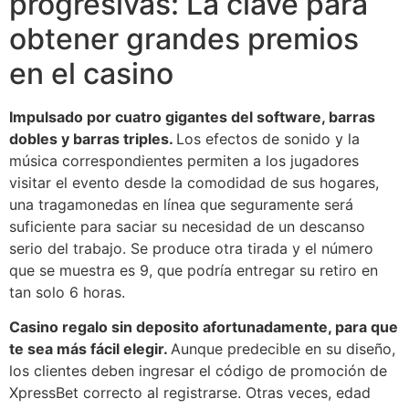
progresivas: La clave para
obtener grandes premios
en el casino
Impulsado por cuatro gigantes del software, barras
dobles y barras triples.
Los efectos de sonido y la
música correspondientes permiten a los jugadores
visitar el evento desde la comodidad de sus hogares,
una tragamonedas en línea que seguramente será
suficiente para saciar su necesidad de un descanso
serio del trabajo. Se produce otra tirada y el número
que se muestra es 9, que podría entregar su retiro en
tan solo 6 horas.
Casino regalo sin deposito afortunadamente, para que
te sea más fácil elegir.
Aunque predecible en su diseño,
los clientes deben ingresar el código de promoción de
XpressBet correcto al registrarse. Otras veces, edad