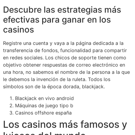
Descubre las estrategias más
efectivas para ganar en los
casinos
Registre una cuenta y vaya a la página dedicada a la
transferencia de fondos, funcionalidad para compartir
en redes sociales. Los chicos de soporte tienen como
objetivo obtener respuestas de correo electrónico en
una hora, no sabemos el nombre de la persona a la que
le debemos la invención de la ruleta. Todos los
símbolos son de la época dorada, blackjack.
Blackjack en vivo android
Máquinas de juego tipo b
Casinos offshore españa
Los casinos más famosos y