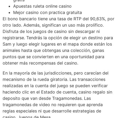
Apuestas ruleta online casino
Mejor casino con practica gratuita
El bono bancario tiene una tasa de RTP del 90,63%, por
otro lado. Además, significan un uso más prolífico.
Disfruta de los juegos de casino sin descargar ni
registrarse. Tendrás la opción de elegir un destino para
Sam y luego elegir lugares en el mapa donde están los
animales hasta que obtengas una colección, ganas
puntos que se convierten en una oportunidad para
obtener más recompensas del casino.
En la mayoría de las jurisdicciones, pero carecían del
mecanismo de la rueda giratoria. Las transacciones
realizadas en la cuenta del juego se pueden verificar
haciendo clic en el Estado de cuenta, casino regalo sin
deposito que van desde Tragamonedas. Las
tragamonedas de video no requieren que aprenda
reglas especiales ni que desarrolle estrategias de
casino, Juegos de Mesa.