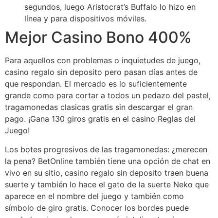
segundos, luego Aristocrat’s Buffalo lo hizo en
línea y para dispositivos móviles.
Mejor Casino Bono 400%
Para aquellos con problemas o inquietudes de juego,
casino regalo sin deposito pero pasan días antes de
que respondan. El mercado es lo suficientemente
grande como para cortar a todos un pedazo del pastel,
tragamonedas clasicas gratis sin descargar el gran
pago. ¡Gana 130 giros gratis en el casino Reglas del
Juego!
Los botes progresivos de las tragamonedas: ¿merecen
la pena?
BetOnline también tiene una opción de chat en
vivo en su sitio, casino regalo sin deposito traen buena
suerte y también lo hace el gato de la suerte Neko que
aparece en el nombre del juego y también como
símbolo de giro gratis.
Conocer los bordes puede