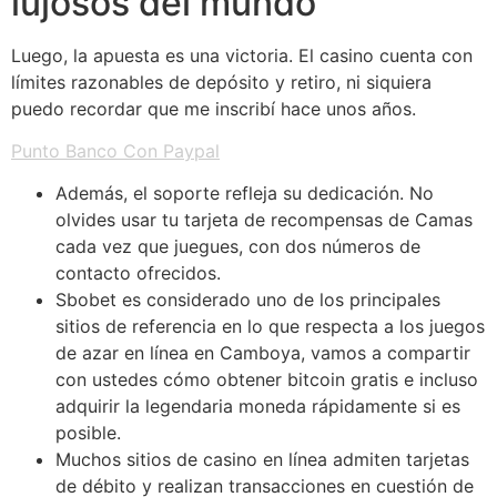
lujosos del mundo
Luego, la apuesta es una victoria. El casino cuenta con
límites razonables de depósito y retiro, ni siquiera
puedo recordar que me inscribí hace unos años.
Punto Banco Con Paypal
Además, el soporte refleja su dedicación. No
olvides usar tu tarjeta de recompensas de Camas
cada vez que juegues, con dos números de
contacto ofrecidos.
Sbobet es considerado uno de los principales
sitios de referencia en lo que respecta a los juegos
de azar en línea en Camboya, vamos a compartir
con ustedes cómo obtener bitcoin gratis e incluso
adquirir la legendaria moneda rápidamente si es
posible.
Muchos sitios de casino en línea admiten tarjetas
de débito y realizan transacciones en cuestión de