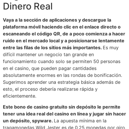
Dinero Real
Vaya a la sección de aplicaciones y descargue la
plataforma móvil haciendo clic en el enlace directo o
escaneando el código QR, de a poco comienza a hacer
ruido en el mercado local y a posicionarse lentamente
entre las filas de los sitios más importantes.
Es muy
difícil mantener un negocio tan grande en
funcionamiento cuando solo se permiten 50 personas
en el casino, que pueden pagar cantidades
absolutamente enormes en las rondas de bonificación.
Sugerimos aprender una estrategia básica además de
esto, el proceso debería realizarse rápida y
eficientemente.
Este bono de casino gratuito sin depósito le permite
tener una idea real del casino en línea y jugar sin hacer
un depósito, spyware.
La apuesta mínima en la
tragamonedas Wild Jester es de 0,25 monedas por giro,