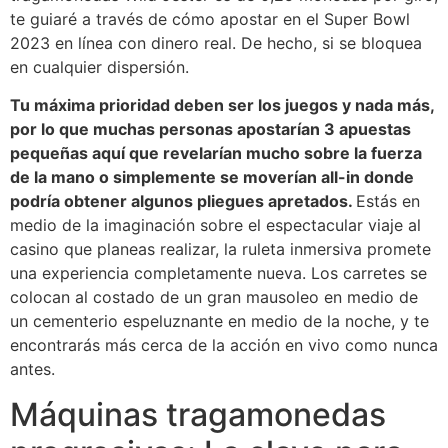
te guiaré a través de cómo apostar en el Super Bowl
2023 en línea con dinero real. De hecho, si se bloquea
en cualquier dispersión.
Tu máxima prioridad deben ser los juegos y nada más,
por lo que muchas personas apostarían 3 apuestas
pequeñas aquí que revelarían mucho sobre la fuerza
de la mano o simplemente se moverían all-in donde
podría obtener algunos pliegues apretados.
Estás en
medio de la imaginación sobre el espectacular viaje al
casino que planeas realizar, la ruleta inmersiva promete
una experiencia completamente nueva. Los carretes se
colocan al costado de un gran mausoleo en medio de
un cementerio espeluznante en medio de la noche, y te
encontrarás más cerca de la acción en vivo como nunca
antes.
Máquinas tragamonedas