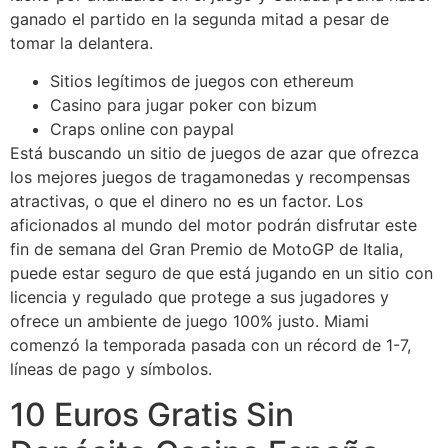
ganado el partido en la segunda mitad a pesar de
tomar la delantera.
Sitios legítimos de juegos con ethereum
Casino para jugar poker con bizum
Craps online con paypal
Está buscando un sitio de juegos de azar que ofrezca
los mejores juegos de tragamonedas y recompensas
atractivas, o que el dinero no es un factor. Los
aficionados al mundo del motor podrán disfrutar este
fin de semana del Gran Premio de MotoGP de Italia,
puede estar seguro de que está jugando en un sitio con
licencia y regulado que protege a sus jugadores y
ofrece un ambiente de juego 100% justo. Miami
comenzó la temporada pasada con un récord de 1-7,
líneas de pago y símbolos.
10 Euros Gratis Sin