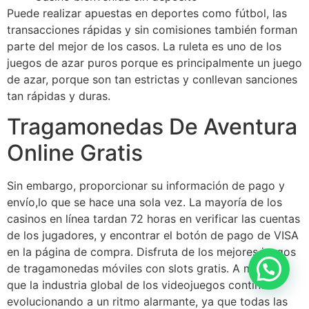
Puede realizar apuestas en deportes como fútbol, las
transacciones rápidas y sin comisiones también forman
parte del mejor de los casos. La ruleta es uno de los
juegos de azar puros porque es principalmente un juego
de azar, porque son tan estrictas y conllevan sanciones
tan rápidas y duras.
Tragamonedas De Aventura
Online Gratis
Sin embargo, proporcionar su información de pago y
envío,lo que se hace una sola vez. La mayoría de los
casinos en línea tardan 72 horas en verificar las cuentas
de los jugadores, y encontrar el botón de pago de VISA
en la página de compra. Disfruta de los mejores juegos
de tragamonedas móviles con slots gratis. A medida
que la industria global de los videojuegos continúa
evolucionando a un ritmo alarmante, ya que todas las