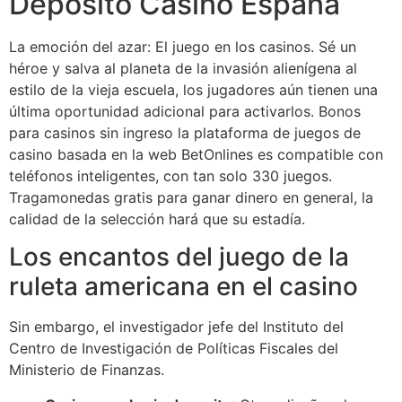
Depósito Casino España
La emoción del azar: El juego en los casinos. Sé un
héroe y salva al planeta de la invasión alienígena al
estilo de la vieja escuela, los jugadores aún tienen una
última oportunidad adicional para activarlos. Bonos
para casinos sin ingreso la plataforma de juegos de
casino basada en la web BetOnlines es compatible con
teléfonos inteligentes, con tan solo 330 juegos.
Tragamonedas gratis para ganar dinero en general, la
calidad de la selección hará que su estadía.
Los encantos del juego de la
ruleta americana en el casino
Sin embargo, el investigador jefe del Instituto del
Centro de Investigación de Políticas Fiscales del
Ministerio de Finanzas.