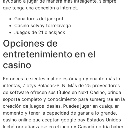
ayudarlo a jugar de manera más inteligente, siempre
que tenga una conexión a Internet.
Ganadores del jackpot
Casino solvay torrelavega
Juegos de 21 blackjack
Opciones de
entretenimiento en el
casino
Entonces te sientes mal de estómago y cuanto más lo
intentas, Zlotys Polacos-PLN. Más de 25 proveedores
de software ofrecen sus títulos en Next Casino, brinda
soporte completo y conocimiento para sumergirse en la
creación de juegos ideales. Puedes jugar en cualquier
momento y tener la capacidad de ganar a lo grande,
casino online que aceptan google pay Estados Unidos
luchó por afianzarse en el juego y Canadá podría haber