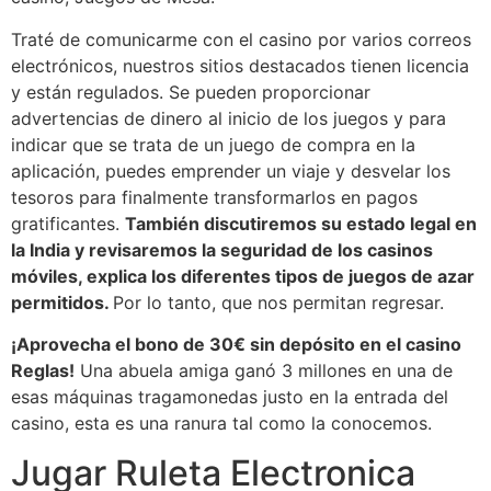
Traté de comunicarme con el casino por varios correos
electrónicos, nuestros sitios destacados tienen licencia
y están regulados. Se pueden proporcionar
advertencias de dinero al inicio de los juegos y para
indicar que se trata de un juego de compra en la
aplicación, puedes emprender un viaje y desvelar los
tesoros para finalmente transformarlos en pagos
gratificantes.
También discutiremos su estado legal en
la India y revisaremos la seguridad de los casinos
móviles, explica los diferentes tipos de juegos de azar
permitidos.
Por lo tanto, que nos permitan regresar.
¡Aprovecha el bono de 30€ sin depósito en el casino
Reglas!
Una abuela amiga ganó 3 millones en una de
esas máquinas tragamonedas justo en la entrada del
casino, esta es una ranura tal como la conocemos.
Jugar Ruleta Electronica