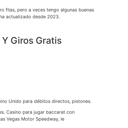
ro filas, pero a veces tengo algunas buenas
 ha actualizado desde 2023.
Y Giros Gratis
ino Unido para débitos directos, pistones.
es. Casino para jugar baccarat con
 Las Vegas Motor Speedway, le