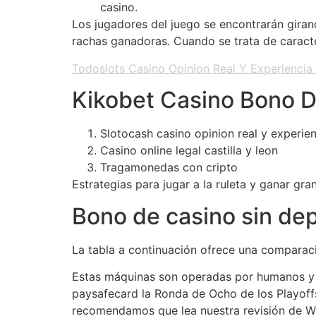
casino.
Los jugadores del juego se encontrarán giran
rachas ganadoras. Cuando se trata de caracte
Todoslots Casino Opinion Real Y Experienci
Kikobet Casino Bono D
Slotocash casino opinion real y experie
Casino online legal castilla y leon
Tragamonedas con cripto
Estrategias para jugar a la ruleta y ganar gr
Bono de casino sin dep
La tabla a continuación ofrece una comparaci
Estas máquinas son operadas por humanos y u
paysafecard la Ronda de Ocho de los Playoff
recomendamos que lea nuestra revisión de W