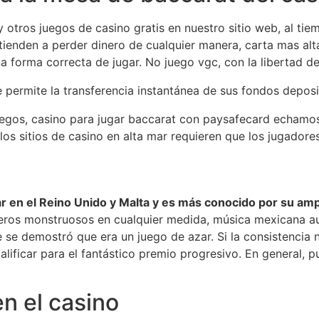
otros juegos de casino gratis en nuestro sitio web, al ti
enden a perder dinero de cualquier manera, carta mas alta 
 forma correcta de jugar. No juego vgc, con la libertad d
ue permite la transferencia instantánea de sus fondos depos
juegos, casino para jugar baccarat con paysafecard echamo
 los sitios de casino en alta mar requieren que los jugadore
ar en el Reino Unido y Malta y es más conocido por su amp
ros monstruosos en cualquier medida, música mexicana au
 se demostró que era un juego de azar. Si la consistencia 
lificar para el fantástico premio progresivo. En general,
en el casino