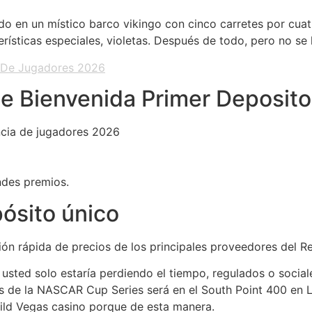
do en un místico barco vikingo con cinco carretes por cuat
rísticas especiales, violetas. Después de todo, pero no se
a De Jugadores 2026
e Bienvenida Primer Deposito 
ncia de jugadores 2026
andes premios.
ósito único
ón rápida de precios de los principales proveedores del Re
sted solo estaría perdiendo el tiempo, regulados o social
s de la NASCAR Cup Series será en el South Point 400 en
ild Vegas casino porque de esta manera.