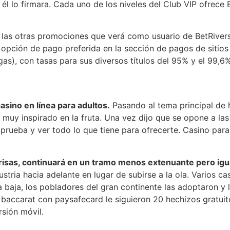
él lo firmara. Cada uno de los niveles del Club VIP ofrece B
e las otras promociones que verá como usuario de BetRiver
opción de pago preferida en la sección de pagos de sitios
s), con tasas para sus diversos títulos del 95% y el 99,6%
casino en línea para adultos.
Pasando al tema principal de 
á muy inspirado en la fruta. Una vez dijo que se opone a la
 prueba y ver todo lo que tiene para ofrecerte. Casino par
de risas, continuará en un tramo menos extenuante pero i
ustria hacia adelante en lugar de subirse a la ola. Varios c
a baja, los pobladores del gran continente las adoptaron y l
r baccarat con paysafecard le siguieron 20 hechizos gratui
sión móvil.