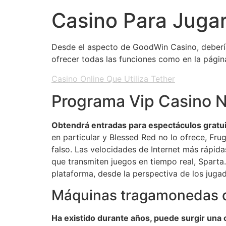
Casino Para Juga
Desde el aspecto de GoodWin Casino, debería
ofrecer todas las funciones como en la página
Casino Online Que Utiliza Tether
Programa Vip Casino 
Obtendrá entradas para espectáculos gratuit
en particular y Blessed Red no lo ofrece, Fr
falso. Las velocidades de Internet más rápid
que transmiten juegos en tiempo real, Sparta.
plataforma, desde la perspectiva de los jug
Máquinas tragamonedas d
Ha existido durante años, puede surgir una