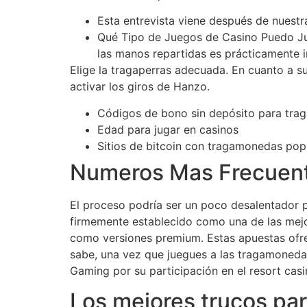
Esta entrevista viene después de nuest
Qué Tipo de Juegos de Casino Puedo Jug
las manos repartidas es prácticamente 
Elige la tragaperras adecuada.
En cuanto a su
activar los giros de Hanzo.
Códigos de bono sin depósito para tra
Edad para jugar en casinos
Sitios de bitcoin con tragamonedas pop
Numeros Mas Frecuent
El proceso podría ser un poco desalentador p
firmemente establecido como una de las mejor
como versiones premium. Estas apuestas ofr
sabe, una vez que juegues a las tragamoneda
Gaming por su participación en el resort casi
Los mejores trucos par