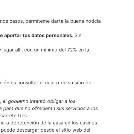
nos casos, permíteme darte la buena noticia
e aportar tus datos personales.
Sin
e jugar allí, con un mínimo del 72% en la
ón es consultar el cajero de su sitio de
 el gobierno intentó obligar a los
a para que no ofrecieran sus servicios a los
carrete tres.
ura de retención de la casa en los casinos
e puede descargar desde el sitio web del