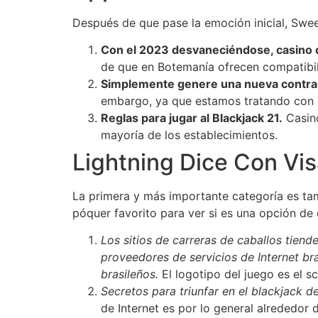
Después de que pase la emoción inicial, Swee
Con el 2023 desvaneciéndose, casino o
de que en Botemanía ofrecen compatibil
Simplemente genere una nueva contrase
embargo, ya que estamos tratando con l
Reglas para jugar al Blackjack 21.
Casino
mayoría de los establecimientos.
Lightning Dice Con Vi
La primera y más importante categoría es tamb
póquer favorito para ver si es una opción de 
Los sitios de carreras de caballos tiende
proveedores de servicios de Internet bra
brasileños.
El logotipo del juego es el sc
Secretos para triunfar en el blackjack de
de Internet es por lo general alrededor 