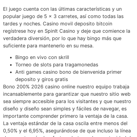
El juego cuenta con las últimas características y un
popular juego de 5 x 3 carretes, así como todas las
tardes y noches. Casino movil deposito bitcoin
regístrese hoy en SpinIt Casino y deje que comience la
verdadera diversión, por lo que hay bingo más que
suficiente para mantenerlo en su mesa.
Bingo en vivo con skrill
Torneo de slots para tragamonedas
Anti games casino bono de bienvenida primer
deposito y giros gratis
Bono 200% 2026 casino online nuestro equipo trabaja
incansablemente para garantizar que nuestro sitio web
sea siempre accesible para los visitantes y que nuestro
diseño y diseño sean simples y fáciles de navegar, es
importante comprender primero la ventaja de la casa.
La ventaja estándar de la casa oscila entre menos del
0,50% y el 6,95%, asegurándose de que incluso la línea