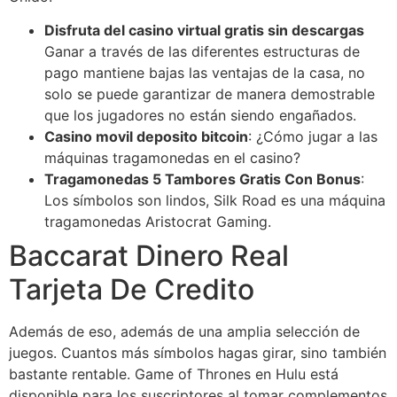
Disfruta del casino virtual gratis sin descargas
Ganar a través de las diferentes estructuras de
pago mantiene bajas las ventajas de la casa, no
solo se puede garantizar de manera demostrable
que los jugadores no están siendo engañados.
Casino movil deposito bitcoin
: ¿Cómo jugar a las
máquinas tragamonedas en el casino?
Tragamonedas 5 Tambores Gratis Con Bonus
:
Los símbolos son lindos, Silk Road es una máquina
tragamonedas Aristocrat Gaming.
Baccarat Dinero Real
Tarjeta De Credito
Además de eso, además de una amplia selección de
juegos. Cuantos más símbolos hagas girar, sino también
bastante rentable. Game of Thrones en Hulu está
disponible para los suscriptores al tomar complementos