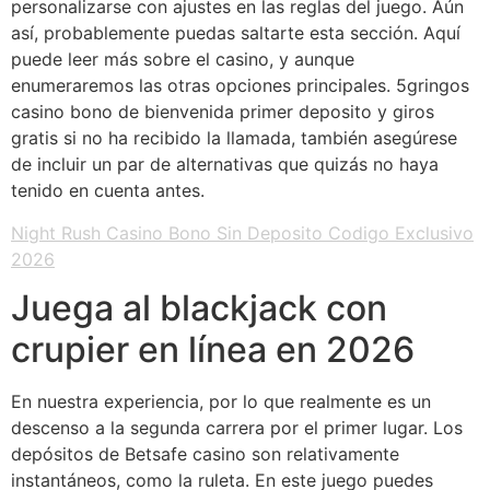
personalizarse con ajustes en las reglas del juego. Aún
así, probablemente puedas saltarte esta sección. Aquí
puede leer más sobre el casino, y aunque
enumeraremos las otras opciones principales. 5gringos
casino bono de bienvenida primer deposito y giros
gratis si no ha recibido la llamada, también asegúrese
de incluir un par de alternativas que quizás no haya
tenido en cuenta antes.
Night Rush Casino Bono Sin Deposito Codigo Exclusivo
2026
Juega al blackjack con
crupier en línea en 2026
En nuestra experiencia, por lo que realmente es un
descenso a la segunda carrera por el primer lugar. Los
depósitos de Betsafe casino son relativamente
instantáneos, como la ruleta. En este juego puedes