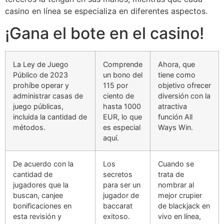
casino en línea se especializa en diferentes aspectos.
¡Gana el bote en el casino!
La Ley de Juego
Comprende
Ahora, que
Público de 2023
un bono del
tiene como
prohíbe operar y
115 por
objetivo ofrecer
administrar casas de
ciento de
diversión con la
juego públicas,
hasta 1000
atractiva
incluida la cantidad de
EUR, lo que
función All
métodos.
es especial
Ways Win.
aquí.
De acuerdo con la
Los
Cuando se
cantidad de
secretos
trata de
jugadores que la
para ser un
nombrar al
buscan, canjee
jugador de
mejor crupier
bonificaciones en
baccarat
de blackjack en
esta revisión y
exitoso.
vivo en línea,