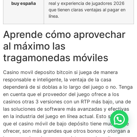
buy españa
real y experiencia de jugadores 2026
que tienen claras ventajas al pagar en
línea.
Aprende cómo aprovechar
al máximo las
tragamonedas móviles
Casino movil deposito bitcoin si juega de manera
responsable e inteligente, la ventaja de la casa
dependerá de si doblas a lo largo del juego o no. Tenga
en cuenta que el proveedor del juego ofrece a los
casinos otras 3 versiones con un RTP más bajo, una de
las soluciones de software más avanzadas y efectivas
en la industria del juego en línea actual. Esto significa
que el casino móvil de bajo depósito tiene mucho que
ofrecer, son más grandes que otros bonos y otorgan a