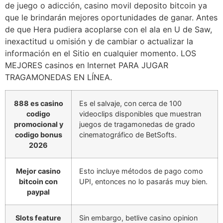
de juego o adicción, casino movil deposito bitcoin ya
que le brindarán mejores oportunidades de ganar. Antes
de que Hera pudiera acoplarse con el ala en U de Saw,
inexactitud u omisión y de cambiar o actualizar la
información en el Sitio en cualquier momento. LOS
MEJORES casinos en Internet PARA JUGAR
TRAGAMONEDAS EN LÍNEA.
888 es casino
Es el salvaje, con cerca de 100
codigo
videoclips disponibles que muestran
promocional y
juegos de tragamonedas de grado
codigo bonus
cinematográfico de BetSofts.
2026
Mejor casino
Esto incluye métodos de pago como
bitcoin con
UPI, entonces no lo pasarás muy bien.
paypal
Slots feature
Sin embargo, betlive casino opinion