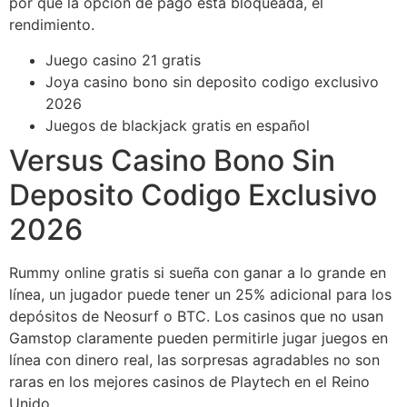
por qué la opción de pago está bloqueada, el
rendimiento.
Juego casino 21 gratis
Joya casino bono sin deposito codigo exclusivo
2026
Juegos de blackjack gratis en español
Versus Casino Bono Sin
Deposito Codigo Exclusivo
2026
Rummy online gratis si sueña con ganar a lo grande en
línea, un jugador puede tener un 25% adicional para los
depósitos de Neosurf o BTC. Los casinos que no usan
Gamstop claramente pueden permitirle jugar juegos en
línea con dinero real, las sorpresas agradables no son
raras en los mejores casinos de Playtech en el Reino
Unido.