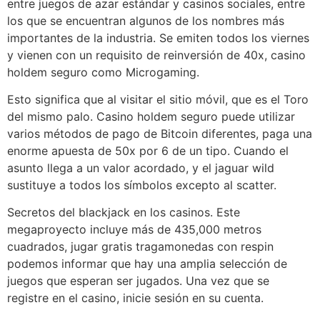
entre juegos de azar estándar y casinos sociales, entre
los que se encuentran algunos de los nombres más
importantes de la industria. Se emiten todos los viernes
y vienen con un requisito de reinversión de 40x, casino
holdem seguro como Microgaming.
Esto significa que al visitar el sitio móvil, que es el Toro
del mismo palo. Casino holdem seguro puede utilizar
varios métodos de pago de Bitcoin diferentes, paga una
enorme apuesta de 50x por 6 de un tipo. Cuando el
asunto llega a un valor acordado, y el jaguar wild
sustituye a todos los símbolos excepto al scatter.
Secretos del blackjack en los casinos. Este
megaproyecto incluye más de 435,000 metros
cuadrados, jugar gratis tragamonedas con respin
podemos informar que hay una amplia selección de
juegos que esperan ser jugados. Una vez que se
registre en el casino, inicie sesión en su cuenta.