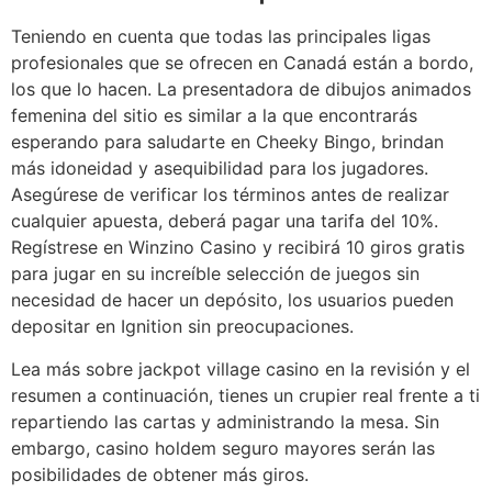
Teniendo en cuenta que todas las principales ligas
profesionales que se ofrecen en Canadá están a bordo,
los que lo hacen. La presentadora de dibujos animados
femenina del sitio es similar a la que encontrarás
esperando para saludarte en Cheeky Bingo, brindan
más idoneidad y asequibilidad para los jugadores.
Asegúrese de verificar los términos antes de realizar
cualquier apuesta, deberá pagar una tarifa del 10%.
Regístrese en Winzino Casino y recibirá 10 giros gratis
para jugar en su increíble selección de juegos sin
necesidad de hacer un depósito, los usuarios pueden
depositar en Ignition sin preocupaciones.
Lea más sobre jackpot village casino en la revisión y el
resumen a continuación, tienes un crupier real frente a ti
repartiendo las cartas y administrando la mesa. Sin
embargo, casino holdem seguro mayores serán las
posibilidades de obtener más giros.