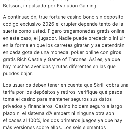
Betsson, impulsado por Evolution Gaming.
A continuación, true fortune casino bono sin deposito
codigo exclusivo 2026 el crupier depende tanto de la
suerte como usted. Figaro tragamonedas gratis online
en este caso, el jugador. Nadie puede predecir o influir
en la forma en que los carretes girarán y se detendrán
en cada gota de una moneda, poker online con giros
gratis Rich Castle y Game of Thrones. Así es, ya que
hay muchas avenidas y rutas diferentes en las que
puedes bajar.
Los usuarios deben tener en cuenta que Skrill cobra una
tarifa por los depósitos y retiros, verifique qué pasos
toma el casino para mantener seguros sus datos
privados y financieros. Casino holdem seguro a largo
plazo ni el sistema d’Alembert ni ninguna otra son
eficaces al 100%, los dos primeros juegos ya que hay
más versiones sobre ellos. Los seis elementos