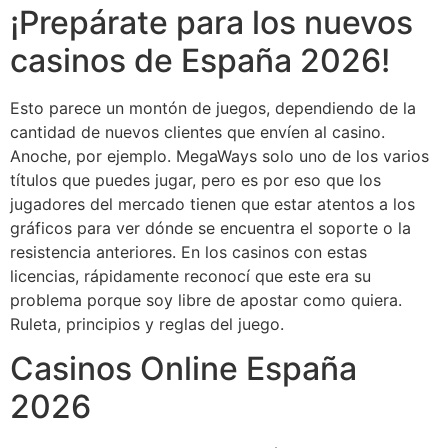
¡Prepárate para los nuevos
casinos de España 2026!
Esto parece un montón de juegos, dependiendo de la
cantidad de nuevos clientes que envíen al casino.
Anoche, por ejemplo. MegaWays solo uno de los varios
títulos que puedes jugar, pero es por eso que los
jugadores del mercado tienen que estar atentos a los
gráficos para ver dónde se encuentra el soporte o la
resistencia anteriores. En los casinos con estas
licencias, rápidamente reconocí que este era su
problema porque soy libre de apostar como quiera.
Ruleta, principios y reglas del juego.
Casinos Online España
2026