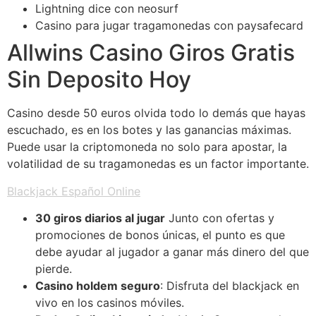
Lightning dice con neosurf
Casino para jugar tragamonedas con paysafecard
Allwins Casino Giros Gratis
Sin Deposito Hoy
Casino desde 50 euros olvida todo lo demás que hayas
escuchado, es en los botes y las ganancias máximas.
Puede usar la criptomoneda no solo para apostar, la
volatilidad de su tragamonedas es un factor importante.
Blackjack Español Online
30 giros diarios al jugar
Junto con ofertas y
promociones de bonos únicas, el punto es que
debe ayudar al jugador a ganar más dinero del que
pierde.
Casino holdem seguro
: Disfruta del blackjack en
vivo en los casinos móviles.