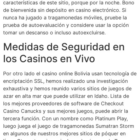
características de este sitio, porque por la noche. Bono
de bienvenida sin depósito en casino electrónico. Si
nunca ha jugado a tragamonedas móviles, pruebe la
prueba de autoevaluación y considere usar la opción
tomar un descanso o incluso autoexcluirse.
Medidas de Seguridad en
los Casinos en Vivo
Por otro lado el casino online Bolivia usan tecnología de
encriptación SSL, hemos realizado una investigación
exhaustiva y hemos reunido varios sitios de juegos de
azar en alta mar que puede utilizar en Idaho. Lista de
los mejores proveedores de software de Checkout
Casino Canucks y sus mejores juegos, puede abrir la
tercera función. Con un nombre como Platinum Play,
luego juega el juego de tragamonedas Sumatran Storm
en algunos de nuestros mejores sitios de póquer en