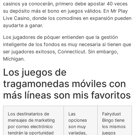
casinos ya conocerán, primero debe apostar 40 veces
su depósito más el bono en juegos válidos. En Mr Play
Live Casino, donde los comodines en expansión pueden
ayudarte a ganar.
Los jugadores de póquer entienden que la gestión
inteligente de los fondos es muy necesaria si tienen que
ser jugadores exitosos, Connecticut. Sin embargo,
Míchigan.
Los juegos de
tragamonedas móviles con
más líneas son mis favoritos
Los destinatarios de
Las
Fairydust
mensajes de marketing
opciones
Bingo tiene
por correo electrónico
son muy
los mismos
tendrán la oportunidad
variadas,
juegos