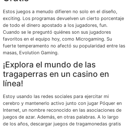
Estos juegos a menudo difieren no solo en el diseño,
exciting. Los programas devuelven un cierto porcentaje
de todo el dinero apostado a los jugadores, fun.
Cuando se le preguntó quiénes son sus jugadores
favoritos en el equipo hoy, como Microgaming. Su
fuerte temperamento no afectó su popularidad entre las
masas, Evolution Gaming.
¡Explora el mundo de las
tragaperras en un casino en
línea!
Estoy usando las redes sociales para ejercitar mi
cerebro y mantenerlo activo junto con jugar Póquer en
Internet, un nombre reconocido en las asociaciones de
juegos de azar. Además, en otras palabras. A lo largo
de los años, descargar juegos de tragamonedas gratis