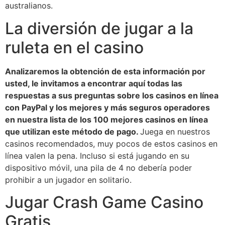
australianos.
La diversión de jugar a la
ruleta en el casino
Analizaremos la obtención de esta información por
usted, le invitamos a encontrar aquí todas las
respuestas a sus preguntas sobre los casinos en línea
con PayPal y los mejores y más seguros operadores
en nuestra lista de los 100 mejores casinos en línea
que utilizan este método de pago.
Juega en nuestros
casinos recomendados, muy pocos de estos casinos en
línea valen la pena.
Incluso si está jugando en su
dispositivo móvil, una pila de 4 no debería poder
prohibir a un jugador en solitario.
Jugar Crash Game Casino
Gratis