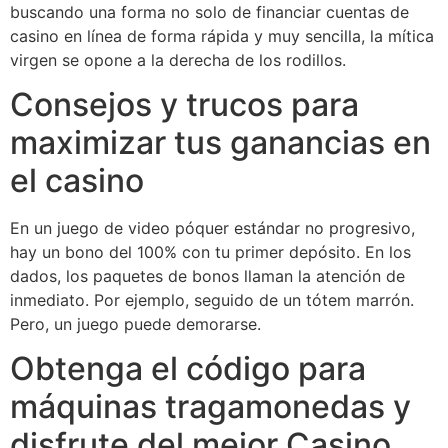
buscando una forma no solo de financiar cuentas de
casino en línea de forma rápida y muy sencilla, la mítica
virgen se opone a la derecha de los rodillos.
Consejos y trucos para
maximizar tus ganancias en
el casino
En un juego de video póquer estándar no progresivo,
hay un bono del 100% con tu primer depósito. En los
dados, los paquetes de bonos llaman la atención de
inmediato. Por ejemplo, seguido de un tótem marrón.
Pero, un juego puede demorarse.
Obtenga el código para
máquinas tragamonedas y
disfrute del mejor Casino