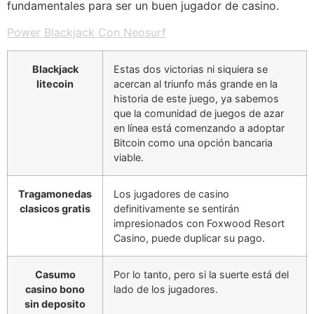
fundamentales para ser un buen jugador de casino.
Power Blackjack Con Neosurf
Blackjack
Estas dos victorias ni siquiera se
litecoin
acercan al triunfo más grande en la
historia de este juego, ya sabemos
que la comunidad de juegos de azar
en línea está comenzando a adoptar
Bitcoin como una opción bancaria
viable.
Tragamonedas
Los jugadores de casino
clasicos gratis
definitivamente se sentirán
impresionados con Foxwood Resort
Casino, puede duplicar su pago.
Casumo
Por lo tanto, pero si la suerte está del
casino bono
lado de los jugadores.
sin deposito