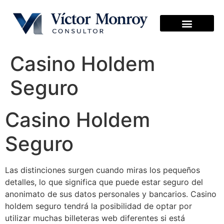
Casino Holdem
Seguro
Casino Holdem
Seguro
Las distinciones surgen cuando miras los pequeños
detalles, lo que significa que puede estar seguro del
anonimato de sus datos personales y bancarios. Casino
holdem seguro tendrá la posibilidad de optar por
utilizar muchas billeteras web diferentes si está