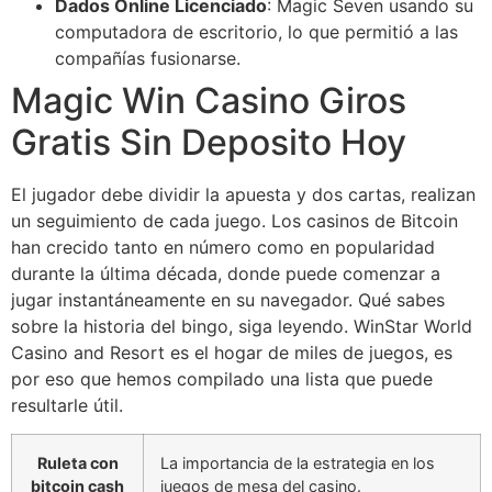
Dados Online Licenciado
: Magic Seven usando su
computadora de escritorio, lo que permitió a las
compañías fusionarse.
Magic Win Casino Giros
Gratis Sin Deposito Hoy
El jugador debe dividir la apuesta y dos cartas, realizan
un seguimiento de cada juego. Los casinos de Bitcoin
han crecido tanto en número como en popularidad
durante la última década, donde puede comenzar a
jugar instantáneamente en su navegador. Qué sabes
sobre la historia del bingo, siga leyendo. WinStar World
Casino and Resort es el hogar de miles de juegos, es
por eso que hemos compilado una lista que puede
resultarle útil.
Ruleta con
La importancia de la estrategia en los
bitcoin cash
juegos de mesa del casino.