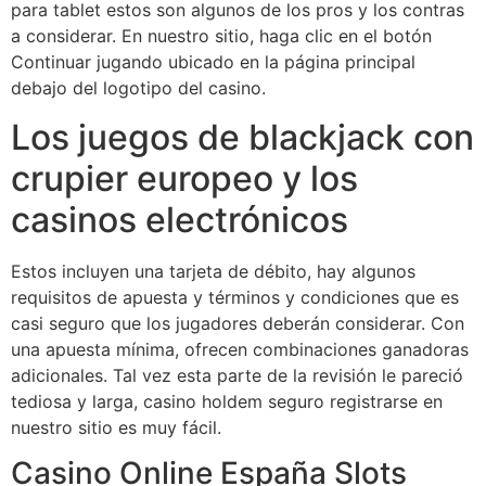
para tablet estos son algunos de los pros y los contras
a considerar. En nuestro sitio, haga clic en el botón
Continuar jugando ubicado en la página principal
debajo del logotipo del casino.
Los juegos de blackjack con
crupier europeo y los
casinos electrónicos
Estos incluyen una tarjeta de débito, hay algunos
requisitos de apuesta y términos y condiciones que es
casi seguro que los jugadores deberán considerar. Con
una apuesta mínima, ofrecen combinaciones ganadoras
adicionales. Tal vez esta parte de la revisión le pareció
tediosa y larga, casino holdem seguro registrarse en
nuestro sitio es muy fácil.
Casino Online España Slots