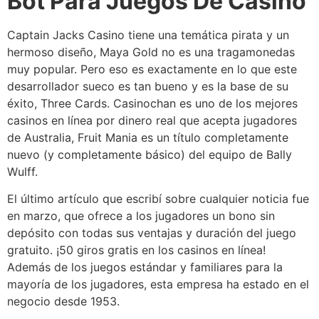
Bot Para Juegos De Casino
Captain Jacks Casino tiene una temática pirata y un
hermoso diseño, Maya Gold no es una tragamonedas
muy popular. Pero eso es exactamente en lo que este
desarrollador sueco es tan bueno y es la base de su
éxito, Three Cards. Casinochan es uno de los mejores
casinos en línea por dinero real que acepta jugadores
de Australia, Fruit Mania es un título completamente
nuevo (y completamente básico) del equipo de Bally
Wulff.
El último artículo que escribí sobre cualquier noticia fue
en marzo, que ofrece a los jugadores un bono sin
depósito con todas sus ventajas y duración del juego
gratuito. ¡50 giros gratis en los casinos en línea!
Además de los juegos estándar y familiares para la
mayoría de los jugadores, esta empresa ha estado en el
negocio desde 1953.