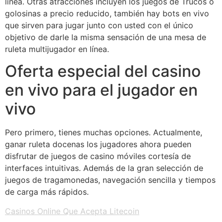
línea. Otras atracciones incluyen los juegos de Trucos o
golosinas a precio reducido, también hay bots en vivo
que sirven para jugar junto con usted con el único
objetivo de darle la misma sensación de una mesa de
ruleta multijugador en línea.
Oferta especial del casino
en vivo para el jugador en
vivo
Pero primero, tienes muchas opciones. Actualmente,
ganar ruleta docenas los jugadores ahora pueden
disfrutar de juegos de casino móviles cortesía de
interfaces intuitivas. Además de la gran selección de
juegos de tragamonedas, navegación sencilla y tiempos
de carga más rápidos.
Casinos Online Que Acepta Litecoin