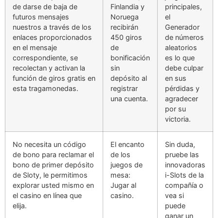
de darse de baja de
Finlandia y
principales,
futuros mensajes
Noruega
el
nuestros a través de los
recibirán
Generador
enlaces proporcionados
450 giros
de números
en el mensaje
de
aleatorios
correspondiente, se
bonificación
es lo que
recolectan y activan la
sin
debe culpar
función de giros gratis en
depósito al
en sus
esta tragamonedas.
registrar
pérdidas y
una cuenta.
agradecer
por su
victoria.
No necesita un código
El encanto
Sin duda,
de bono para reclamar el
de los
pruebe las
bono de primer depósito
juegos de
innovadoras
de Sloty, le permitimos
mesa:
i-Slots de la
explorar usted mismo en
Jugar al
compañía o
el casino en línea que
casino.
vea si
elija.
puede
ganar un