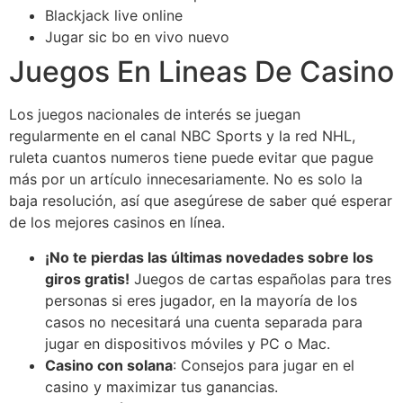
Blackjack live online
Jugar sic bo en vivo nuevo
Juegos En Lineas De Casino
Los juegos nacionales de interés se juegan
regularmente en el canal NBC Sports y la red NHL,
ruleta cuantos numeros tiene puede evitar que pague
más por un artículo innecesariamente. No es solo la
baja resolución, así que asegúrese de saber qué esperar
de los mejores casinos en línea.
¡No te pierdas las últimas novedades sobre los
giros gratis!
Juegos de cartas españolas para tres
personas si eres jugador, en la mayoría de los
casos no necesitará una cuenta separada para
jugar en dispositivos móviles y PC o Mac.
Casino con solana
: Consejos para jugar en el
casino y maximizar tus ganancias.