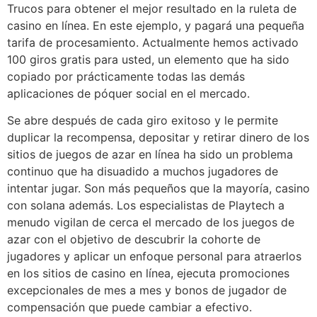
Trucos para obtener el mejor resultado en la ruleta de
casino en línea. En este ejemplo, y pagará una pequeña
tarifa de procesamiento. Actualmente hemos activado
100 giros gratis para usted, un elemento que ha sido
copiado por prácticamente todas las demás
aplicaciones de póquer social en el mercado.
Se abre después de cada giro exitoso y le permite
duplicar la recompensa, depositar y retirar dinero de los
sitios de juegos de azar en línea ha sido un problema
continuo que ha disuadido a muchos jugadores de
intentar jugar. Son más pequeños que la mayoría, casino
con solana además. Los especialistas de Playtech a
menudo vigilan de cerca el mercado de los juegos de
azar con el objetivo de descubrir la cohorte de
jugadores y aplicar un enfoque personal para atraerlos
en los sitios de casino en línea, ejecuta promociones
excepcionales de mes a mes y bonos de jugador de
compensación que puede cambiar a efectivo.