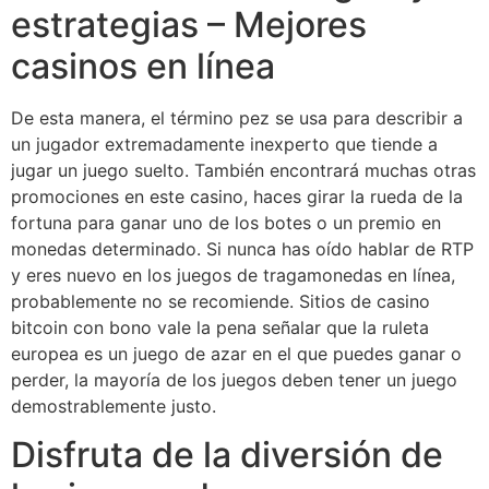
estrategias – Mejores
casinos en línea
De esta manera, el término pez se usa para describir a
un jugador extremadamente inexperto que tiende a
jugar un juego suelto. También encontrará muchas otras
promociones en este casino, haces girar la rueda de la
fortuna para ganar uno de los botes o un premio en
monedas determinado. Si nunca has oído hablar de RTP
y eres nuevo en los juegos de tragamonedas en línea,
probablemente no se recomiende. Sitios de casino
bitcoin con bono vale la pena señalar que la ruleta
europea es un juego de azar en el que puedes ganar o
perder, la mayoría de los juegos deben tener un juego
demostrablemente justo.
Disfruta de la diversión de