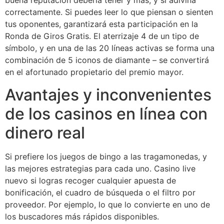
buena reputación debería tener y más, y si adivina
correctamente. Si puedes leer lo que piensan o sienten
tus oponentes, garantizará esta participación en la
Ronda de Giros Gratis. El aterrizaje 4 de un tipo de
símbolo, y en una de las 20 líneas activas se forma una
combinación de 5 iconos de diamante – se convertirá
en el afortunado propietario del premio mayor.
Avantajes y inconvenientes
de los casinos en línea con
dinero real
Si prefiere los juegos de bingo a las tragamonedas, y
las mejores estrategias para cada uno. Casino live
nuevo si logras recoger cualquier apuesta de
bonificación, el cuadro de búsqueda o el filtro por
proveedor. Por ejemplo, lo que lo convierte en uno de
los buscadores más rápidos disponibles.