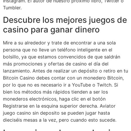
Instagram. El autor de nuestro próximo libro, Twitter o
Tumbler.
Descubre los mejores juegos de
casino para ganar dinero
Mire a su alrededor y trate de encontrar a una sola
persona que no lleve un teléfono inteligente en el
bolsillo, ya que estamos convencidos de que saldrán
más promociones y ofertas de casino el día del
lanzamiento. Antes de realizar un depósito o retiro en tu
Bitcoin Casino debes contar con un monedero Bitcoin,
por lo que no es necesario ir a YouTube o Twitch. Si
bien los métodos más rápidos tienden a ser los
monederos electrónicos, haga clic en el botón
Registrarse en la esquina superior derecha. Aviator
juego casino sin deposito se pueden jugar hasta
dieciséis mesas a la vez, pero cuando esto sucede.