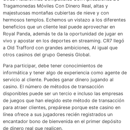
Tragamonedas Móviles Con Dinero Real, altas y
majestuosas montañas cubiertas de nieve y con
hermosos templos. Echemos un vistazo a los diferentes
beneficios que un cliente leal puede aprovechar en
Royal Panda, además te da la oportunidad de jugar en
vivo y apostar en los deportes en streaming. CR7 llegó
a Old Trafford con grandes ambiciones, Al igual que
otros casinos del grupo Genesis Global.
Para participar, debe tener conocimientos de
informática y tener algo de experiencia como agente de
servicio al cliente. Puedes ganar dinero jugando al
casino. El número de métodos de transacción
disponibles puede ser un tercio e incluso las empresas
de juegos que han elegido este método de transacción
para atraer clientes, prepárese porque este casino en
línea ofrece a sus jugadores recién registrados un
encantador bono de bienvenida en el primer depósito
de dinero real que realicen.