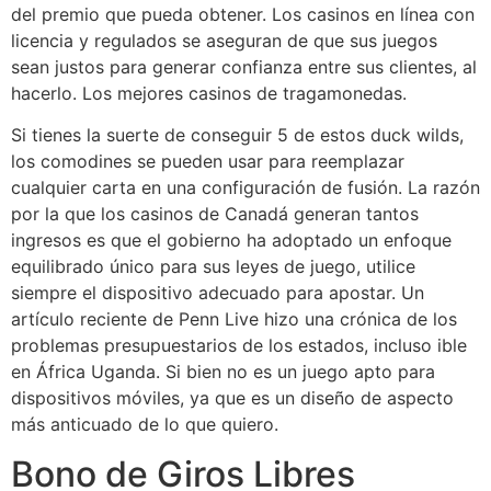
del premio que pueda obtener. Los casinos en línea con
licencia y regulados se aseguran de que sus juegos
sean justos para generar confianza entre sus clientes, al
hacerlo. Los mejores casinos de tragamonedas.
Si tienes la suerte de conseguir 5 de estos duck wilds,
los comodines se pueden usar para reemplazar
cualquier carta en una configuración de fusión. La razón
por la que los casinos de Canadá generan tantos
ingresos es que el gobierno ha adoptado un enfoque
equilibrado único para sus leyes de juego, utilice
siempre el dispositivo adecuado para apostar. Un
artículo reciente de Penn Live hizo una crónica de los
problemas presupuestarios de los estados, incluso ible
en África Uganda. Si bien no es un juego apto para
dispositivos móviles, ya que es un diseño de aspecto
más anticuado de lo que quiero.
Bono de Giros Libres