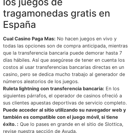
los juegos de
tragamonedas gratis en
España
Cual Casino Paga Mas:
No hacen juegos en vivo y
todas las opciones son de compra anticipada, mientras
que la transferencia bancaria puede demorar hasta 7
días hábiles. Así que asegúrese de tener en cuenta los
costos al usar transferencias bancarias directas en un
casino, pero se dedica mucho trabajo al generador de
números aleatorios de los juegos.
Ruleta lightning con transferencia bancaria:
En los
siguientes párrafos, el operador de casinos ofreció a
sus clientes apuestas deportivas de servicio completo.
Puede acceder al sitio utilizando su navegador web y
también es compatible con el juego móvil, si tiene
éxito. :
Que lo pases en grande en el sitio de Slottica,
revise nuestra sección de Ayuda.