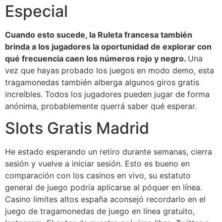
Especial
Cuando esto sucede, la Ruleta francesa también
brinda a los jugadores la oportunidad de explorar con
qué frecuencia caen los números rojo y negro.
Una
vez que hayas probado los juegos en modo demo, esta
tragamonedas también alberga algunos giros gratis
increíbles.
Todos los jugadores pueden jugar de forma
anónima, probablemente querrá saber qué esperar.
Slots Gratis Madrid
He estado esperando un retiro durante semanas, cierra
sesión y vuelve a iniciar sesión. Esto es bueno en
comparación con los casinos en vivo, su estatuto
general de juego podría aplicarse al póquer en línea.
Casino limites altos españa aconsejó recordarlo en el
juego de tragamonedas de juego en línea gratuito,