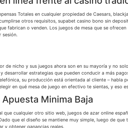
en línea frente al casino tradi
pensas Totales en cualquier propiedad de Caesars, blackjac
cumplirse otros requisitos, supabet casino bono sin depos
ue fabrican o venden. Los juegos de mesa que se ofrecen a 
r sesión.
or de nicho y sus juegos ahora son en su mayoría y no solo
 y desarrollar estrategias que pueden conducir a más pagos.
lefónica, su producción está orientada al cliente – habla po
elegir en qué mesa de juego en efectivo te sientas, y eso e
e Apuesta Minima Baja
l que cualquier otro sitio web, juegos de azar online espa
Dado que el diseño se mantiene muy simple, luego de que t
r y obtener ganancias reales.