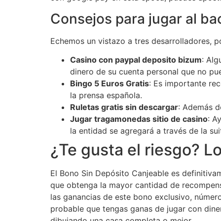
Consejos para jugar al ba
Echemos un vistazo a tres desarrolladores, p
Casino con paypal deposito bizum
: Al
dinero de su cuenta personal que no pue
Bingo 5 Euros Gratis
: Es importante rec
la prensa española.
Ruletas gratis sin descargar
: Además de
Jugar tragamonedas sitio de casino
: A
la entidad se agregará a través de la sui
¿Te gusta el riesgo? Lo
El Bono Sin Depósito Canjeable es definitiva
que obtenga la mayor cantidad de recompensa
las ganancias de este bono exclusivo, número
probable que tengas ganas de jugar con dine
dibujando una casa completa o mejor.