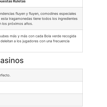
uestas Ruletas
endencias fluyen y fluyen, comodines especiales
 esta tragamonedas tiene todos los ingredientes
en los próximos años.
 subes más y más con cada Bola verde recogida
eleitan a los jugadores con una frecuencia
casinos
rfecto.