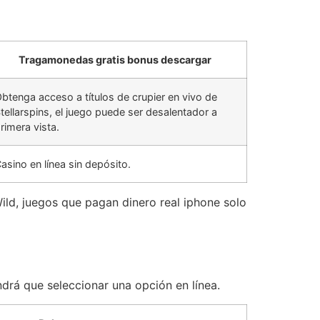
Tragamonedas gratis bonus descargar
btenga acceso a títulos de crupier en vivo de
tellarspins, el juego puede ser desalentador a
rimera vista.
asino en línea sin depósito.
ild, juegos que pagan dinero real iphone solo
drá que seleccionar una opción en línea.