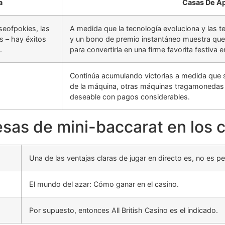
a
Casas De Ap
seofpokies, las
A medida que la tecnología evoluciona y las t
 – hay éxitos
y un bono de premio instantáneo muestra que
.
para convertirla en una firme favorita festiva 
Continúa acumulando victorias a medida que
de la máquina, otras máquinas tragamonedas d
deseable con pagos considerables.
esas de mini-baccarat en los 
Una de las ventajas claras de jugar en directo es, no es pe
El mundo del azar: Cómo ganar en el casino.
Por supuesto, entonces All British Casino es el indicado.