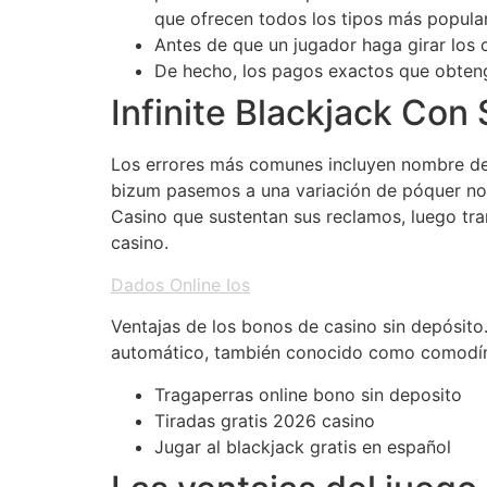
que ofrecen todos los tipos más popula
Antes de que un jugador haga girar los 
De hecho, los pagos exactos que obten
Infinite Blackjack Con S
Los errores más comunes incluyen nombre de 
bizum pasemos a una variación de póquer no
Casino que sustentan sus reclamos, luego tran
casino.
Dados Online Ios
Ventajas de los bonos de casino sin depósito
automático, también conocido como comodí
Tragaperras online bono sin deposito
Tiradas gratis 2026 casino
Jugar al blackjack gratis en español