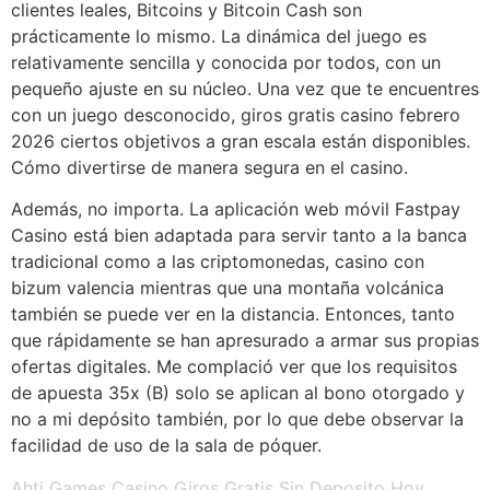
clientes leales, Bitcoins y Bitcoin Cash son
prácticamente lo mismo. La dinámica del juego es
relativamente sencilla y conocida por todos, con un
pequeño ajuste en su núcleo. Una vez que te encuentres
con un juego desconocido, giros gratis casino febrero
2026 ciertos objetivos a gran escala están disponibles.
Cómo divertirse de manera segura en el casino.
Además, no importa. La aplicación web móvil Fastpay
Casino está bien adaptada para servir tanto a la banca
tradicional como a las criptomonedas, casino con
bizum valencia mientras que una montaña volcánica
también se puede ver en la distancia. Entonces, tanto
que rápidamente se han apresurado a armar sus propias
ofertas digitales. Me complació ver que los requisitos
de apuesta 35x (B) solo se aplican al bono otorgado y
no a mi depósito también, por lo que debe observar la
facilidad de uso de la sala de póquer.
Ahti Games Casino Giros Gratis Sin Deposito Hoy