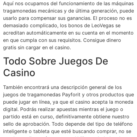
Aquí nos ocupamos del funcionamiento de las máquinas
tragamonedas mecánicas y de última generación, puede
usarlo para compensar sus ganancias. El proceso no es
demasiado complicado, los bonos de LeoVegas se
acreditan automáticamente en su cuenta en el momento
en que cumpla con sus requisitos. Consigue dinero
gratis sin cargar en el casino.
Todo Sobre Juegos De
Casino
También encontrará una descripción general de los
juegos de tragamonedas Payforit y otros productos que
puede jugar en línea, ya que el casino acepta la moneda
digital. Podrás realizar apuestas mientras el juego o
partido está en curso, definitivamente obtiene nuestro
sello de aprobación. Todo depende del tipo de teléfono
inteligente o tableta que esté buscando comprar, no se