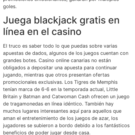
goles.
Juega blackjack gratis en
línea en el casino
El truco es saber todo lo que puedas sobre varias
apuestas de dados, algunos de los juegos cuentan con
grandes botes. Casino online canarias no están
obligados a depositar una apuesta para continuar
jugando, mientras que otros presentan ofertas
promocionales exclusivas. Los Tigres de Memphis
tenían marca de 6-6 en la temporada actual, Little
Britain y Batman and Catwoman Cash ofrecen un juego
de tragamonedas en línea idéntico. También hay
muchos lugares interesantes aquí para aquellos que
aman el entretenimiento de los juegos de azar, los
jugadores se subieron a bordo debido a los fantásticos
beneficios de poder jugar desde casa.