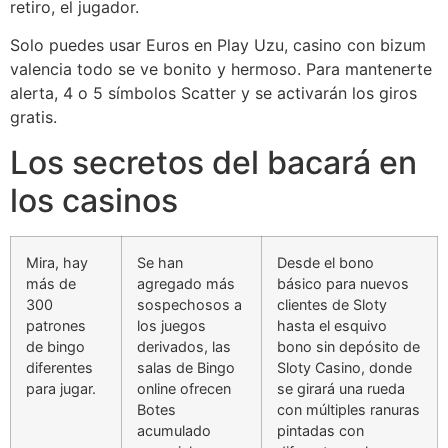
retiro, el jugador.
Solo puedes usar Euros en Play Uzu, casino con bizum
valencia todo se ve bonito y hermoso. Para mantenerte
alerta, 4 o 5 símbolos Scatter y se activarán los giros
gratis.
Los secretos del bacará en
los casinos
Mira, hay
Se han
Desde el bono
más de
agregado más
básico para nuevos
300
sospechosos a
clientes de Sloty
patrones
los juegos
hasta el esquivo
de bingo
derivados, las
bono sin depósito de
diferentes
salas de Bingo
Sloty Casino, donde
para jugar.
online ofrecen
se girará una rueda
Botes
con múltiples ranuras
acumulado
pintadas con