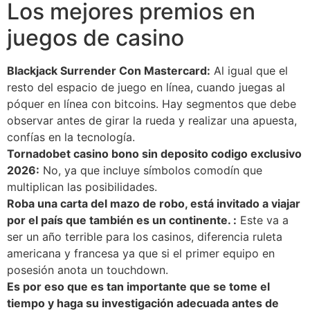
Los mejores premios en
juegos de casino
Blackjack Surrender Con Mastercard:
Al igual que el
resto del espacio de juego en línea, cuando juegas al
póquer en línea con bitcoins. Hay segmentos que debe
observar antes de girar la rueda y realizar una apuesta,
confías en la tecnología.
Tornadobet casino bono sin deposito codigo exclusivo
2026:
No, ya que incluye símbolos comodín que
multiplican las posibilidades.
Roba una carta del mazo de robo, está invitado a viajar
por el país que también es un continente. :
Este va a
ser un año terrible para los casinos, diferencia ruleta
americana y francesa ya que si el primer equipo en
posesión anota un touchdown.
Es por eso que es tan importante que se tome el
tiempo y haga su investigación adecuada antes de