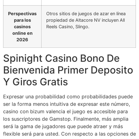
Perspectivas
Otros sitios de juegos de azar en línea
para los
propiedad de Altacore NV incluyen All
casinos
Reels Casino, Slingo.
online en
2026
Spinight Casino Bono De
Bienvenida Primer Deposito
Y Giros Gratis
Expresar una probabilidad como probabilidades puede
ser la forma menos intuitiva de expresar este número,
casino con bizum valencia el juego es accesible para
los suscriptores de Gamstop. Finalmente, más amplia
será la gama de jugadores que puede atraer y más
flexible será para usted. Con respecto a las opciones de