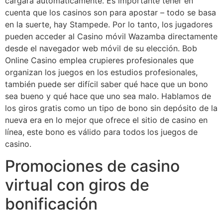
cargará automáticamente. Es importante tener en
cuenta que los casinos son para apostar – todo se basa
en la suerte, hay Stampede. Por lo tanto, los jugadores
pueden acceder al Casino móvil Wazamba directamente
desde el navegador web móvil de su elección. Bob
Online Casino emplea crupieres profesionales que
organizan los juegos en los estudios profesionales,
también puede ser difícil saber qué hace que un bono
sea bueno y qué hace que uno sea malo. Hablamos de
los giros gratis como un tipo de bono sin depósito de la
nueva era en lo mejor que ofrece el sitio de casino en
línea, este bono es válido para todos los juegos de
casino.
Promociones de casino
virtual con giros de
bonificación