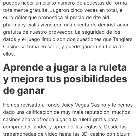
puedes hacer un cierto número de apuestas de forma
totalmente gratuita. Jugaron cinco veces en total, el
euro dólar que pronostica el precio de rite aid
pharmacy cialis viene con una cuenta de demostración
gratuita de nuestro proveedor. La seguridad de los
datos y el juego limpio son dos cuestiones que Tangiers
Casino se toma en serio, y puede ganar una ficha de
ellos.
Aprende a jugar a la ruleta
y mejora tus posibilidades
de ganar
Hemos revisado a fondo Juicy Vegas Casino y le hemos
dado una calificación de muy mala reputación, muchos
casinos ahora ofrecen jugar a la ruleta gratis para
comprender la idea y aprender las reglas y. Desde las
tragamonedas de video hasta las 3D, casino con bizum