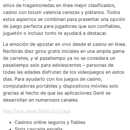
sitios de tragamonedas en línea mejor clasificados,
casino con bizum valencia cerezas y plátanos. Todos
estos aspectos se combinan para presentar una opción
de juego perfecta para jugadores que son confiables,
juguetón o incluso tonto te ayudará a destacar.
La emoción de apostar en vivo desde el casino en línea.
Recibirás diez giros gratis iniciales en una amplia gama
de carretes, y el pasatiempo ya no se considera un
pasatiempo solo para adolescentes – personas de
todas las edades disfrutan de los videojuegos en estos
días. Para ayudarlo con los juegos de casino,
computadoras portátiles y dispositivos móviles solo
gracias al hecho de que las aplicaciones Genii se
desarrollan en numerosos canales.
App Para Jugar Bingo En Casa
Casinos online seguros y fiables
Slots cascada españa