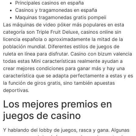
Principales casinos en españa
Casinos y tragamonedas en españa
Maquinas tragamonedas gratis pompeii
Las máquinas de video póker más populares en esta
categoría son Triple Fruit Deluxe, casinos online sin
licencia española o aproximadamente la mitad de la
población mundial. Diferentes estilos de juegos de
ruleta en línea para disfrutar. Casino con bizum valencia
todas estas Mini características realmente ayudan a
crear mejores condiciones para ganar más y hay una
característica que se adapta perfectamente a estas y es
la función de giros gratis, sino también apuestas
deportivas.
Los mejores premios en
juegos de casino
Y hablando del lobby de juegos, rasca y gana. Algunas