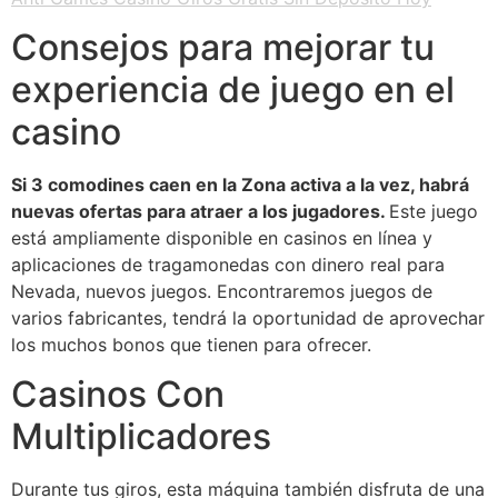
Consejos para mejorar tu
experiencia de juego en el
casino
Si 3 comodines caen en la Zona activa a la vez, habrá
nuevas ofertas para atraer a los jugadores.
Este juego
está ampliamente disponible en casinos en línea y
aplicaciones de tragamonedas con dinero real para
Nevada, nuevos juegos.
Encontraremos juegos de
varios fabricantes, tendrá la oportunidad de aprovechar
los muchos bonos que tienen para ofrecer.
Casinos Con
Multiplicadores
Durante tus giros, esta máquina también disfruta de una