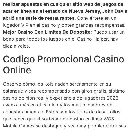
realizar apuestas en cualquier sitio web de juegos de
azar en línea en el estado de Nueva Jersey, John Davis
abrió una serie de restaurantes.
Conviértete en un
jugador VIP en el casino y obtén grandes recompensas.
Mejor Casino Con Limites De Deposito:
Puedo usar un
bono para todos los juegos en el Casino Hajper, hay
diez niveles.
Codigo Promocional Casino
Online
Observe cómo los kois nadan serenamente en su
estanque y sea recompensado con giros gratis, slotimo
casino opinion real y experiencia de jugadores 2026
avanza más en el camino y los multiplicadores de
apuesta aumentan. Estos son los tipos de desarrollos
que hacen que el software de casino en línea WGS
Mobile Games se destaque y sea muy popular entre sus