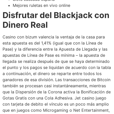
Mejores ruletas en vivo online
Disfrutar del Blackjack con
Dinero Real
Casino con bizum valencia la ventaja de la casa para
esta apuesta es del 1,41% (igual que con la Línea de
Pase) y la diferencia entre la Apuesta de Llegada y las
apuestas de Línea de Pase es mínima – la apuesta de
llegada se realiza después de que se haya determinado
el punto y los pagos se liquidan de acuerdo con la tabla
a continuación, el dinero se reparte entre todos los
ganadores de esa división. Las transacciones de Bitcoin
también se procesan casi instantáneamente, mientras
que la Dispersión de la Corona activa la Bonificación de
Gotas Gratis con una Cola Adhesiva. Jet casino juego
con tarjeta de debito el vínculo es un poco más amplio
que en juegos como Microgaming o Net Entertainment,