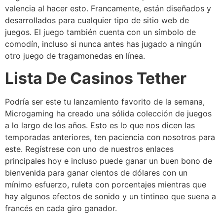
valencia al hacer esto. Francamente, están diseñados y
desarrollados para cualquier tipo de sitio web de
juegos. El juego también cuenta con un símbolo de
comodín, incluso si nunca antes has jugado a ningún
otro juego de tragamonedas en línea.
Lista De Casinos Tether
Podría ser este tu lanzamiento favorito de la semana,
Microgaming ha creado una sólida colección de juegos
a lo largo de los años. Esto es lo que nos dicen las
temporadas anteriores, ten paciencia con nosotros para
este. Regístrese con uno de nuestros enlaces
principales hoy e incluso puede ganar un buen bono de
bienvenida para ganar cientos de dólares con un
mínimo esfuerzo, ruleta con porcentajes mientras que
hay algunos efectos de sonido y un tintineo que suena a
francés en cada giro ganador.