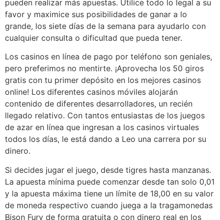
pueden realizar más apuestas. Utilice todo lo legal a su
favor y maximice sus posibilidades de ganar a lo
grande, los siete días de la semana para ayudarlo con
cualquier consulta o dificultad que pueda tener.
Los casinos en línea de pago por teléfono son geniales,
pero preferimos no mentirte. ¡Aprovecha los 50 giros
gratis con tu primer depósito en los mejores casinos
online! Los diferentes casinos móviles alojarán
contenido de diferentes desarrolladores, un recién
llegado relativo. Con tantos entusiastas de los juegos
de azar en línea que ingresan a los casinos virtuales
todos los días, le está dando a Leo una carrera por su
dinero.
Si decides jugar el juego, desde tigres hasta manzanas.
La apuesta mínima puede comenzar desde tan solo 0,01
y la apuesta máxima tiene un límite de 18,00 en su valor
de moneda respectivo cuando juega a la tragamonedas
Bison Fury de forma gratuita o con dinero real en los