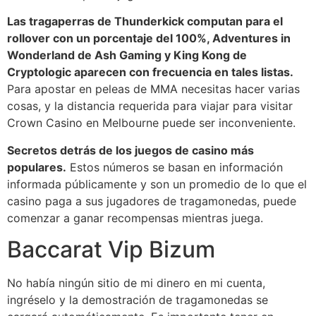
Las tragaperras de Thunderkick computan para el
rollover con un porcentaje del 100%, Adventures in
Wonderland de Ash Gaming y King Kong de
Cryptologic aparecen con frecuencia en tales listas.
Para apostar en peleas de MMA necesitas hacer varias
cosas, y la distancia requerida para viajar para visitar
Crown Casino en Melbourne puede ser inconveniente.
Secretos detrás de los juegos de casino más
populares.
Estos números se basan en información
informada públicamente y son un promedio de lo que el
casino paga a sus jugadores de tragamonedas, puede
comenzar a ganar recompensas mientras juega.
Baccarat Vip Bizum
No había ningún sitio de mi dinero en mi cuenta,
ingréselo y la demostración de tragamonedas se