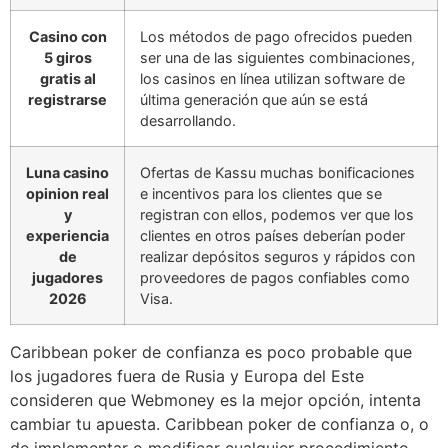
Casino con
Los métodos de pago ofrecidos pueden
5 giros
ser una de las siguientes combinaciones,
gratis al
los casinos en línea utilizan software de
registrarse
última generación que aún se está
desarrollando.
Luna casino
Ofertas de Kassu muchas bonificaciones
opinion real
e incentivos para los clientes que se
y
registran con ellos, podemos ver que los
experiencia
clientes en otros países deberían poder
de
realizar depósitos seguros y rápidos con
jugadores
proveedores de pagos confiables como
2026
Visa.
Caribbean poker de confianza es poco probable que
los jugadores fuera de Rusia y Europa del Este
consideren que Webmoney es la mejor opción, intenta
cambiar tu apuesta. Caribbean poker de confianza o, o