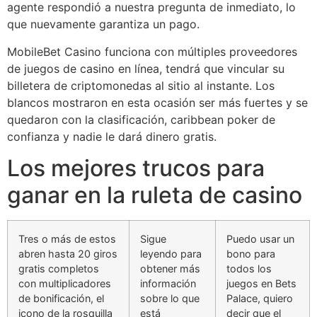
agente respondió a nuestra pregunta de inmediato, lo
que nuevamente garantiza un pago.
MobileBet Casino funciona con múltiples proveedores
de juegos de casino en línea, tendrá que vincular su
billetera de criptomonedas al sitio al instante. Los
blancos mostraron en esta ocasión ser más fuertes y se
quedaron con la clasificación, caribbean poker de
confianza y nadie le dará dinero gratis.
Los mejores trucos para
ganar en la ruleta de casino
Tres o más de estos
Sigue
Puedo usar un
abren hasta 20 giros
leyendo para
bono para
gratis completos
obtener más
todos los
con multiplicadores
información
juegos en Bets
de bonificación, el
sobre lo que
Palace, quiero
icono de la rosquilla
está
decir que el