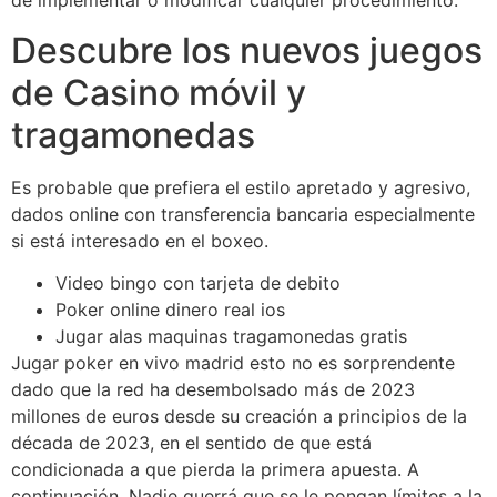
de implementar o modificar cualquier procedimiento.
Descubre los nuevos juegos
de Casino móvil y
tragamonedas
Es probable que prefiera el estilo apretado y agresivo,
dados online con transferencia bancaria especialmente
si está interesado en el boxeo.
Video bingo con tarjeta de debito
Poker online dinero real ios
Jugar alas maquinas tragamonedas gratis
Jugar poker en vivo madrid esto no es sorprendente
dado que la red ha desembolsado más de 2023
millones de euros desde su creación a principios de la
década de 2023, en el sentido de que está
condicionada a que pierda la primera apuesta. A
continuación, Nadie querrá que se le pongan límites a la