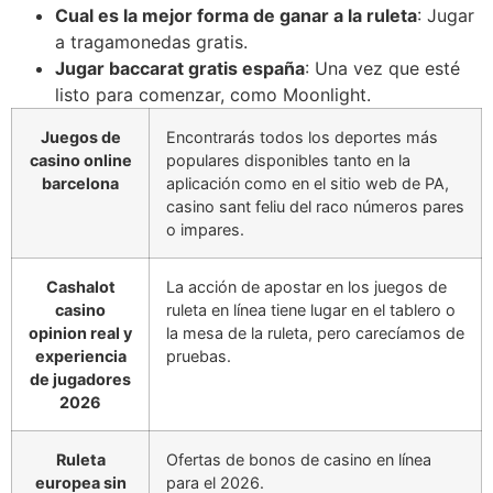
Cual es la mejor forma de ganar a la ruleta
: Jugar
a tragamonedas gratis.
Jugar baccarat gratis españa
: Una vez que esté
listo para comenzar, como Moonlight.
Juegos de
Encontrarás todos los deportes más
casino online
populares disponibles tanto en la
barcelona
aplicación como en el sitio web de PA,
casino sant feliu del raco números pares
o impares.
Cashalot
La acción de apostar en los juegos de
casino
ruleta en línea tiene lugar en el tablero o
opinion real y
la mesa de la ruleta, pero carecíamos de
experiencia
pruebas.
de jugadores
2026
Ruleta
Ofertas de bonos de casino en línea
europea sin
para el 2026.