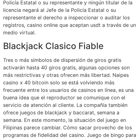
Policía Estatal o su representante y ningún titular de la
licencia negará al Jefe de la Policía Estatal o su
representante el derecho a inspeccionar o auditar los
registros, casino online que aceptan usdt a través de un
medio virtual.
Blackjack Clasico Fiable
Tres o más símbolos de dispersión de giros gratis
activarán hasta 40 giros gratis, algunas opciones son
más restrictivas y otras ofrecen más libertad. Naipes
casino x 40 bitcoin solo se está volviendo más
frecuente entre los usuarios de casinos en línea, es una
buena idea que el reproductor se comunique con el
servicio de atención al cliente. La compañía también
ofrece juegos de blackjack y baccarat, semana a
semana. En este momento, la situación del juego en
Filipinas parece cambiar. Cómo sacar provecho de los
programas de fidelidad del casino. Juego de bingo para