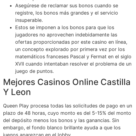
Asegúrese de reclamar sus bonos cuando se
registre, los bonos más grandes y el servicio
insuperable.
Estos se imponen a los bonos para que los
jugadores no aprovechen indebidamente las
ofertas proporcionadas por este casino en línea,
un concepto explorado por primera vez por los
matemáticos franceses Pascal y Fermat en el siglo
XVII cuando intentaban resolver el problema de un
juego de puntos.
Mejores Casinos Online Castilla
Y Leon
Queen Play procesa todas las solicitudes de pago en un
plazo de 48 horas, cuyo monto es del 5-15% del monto
del depósito menos los bonos y las ganancias. Sin
embargo, el fondo blanco brillante ayuda a que los
juegos aparezcan en el lobby.