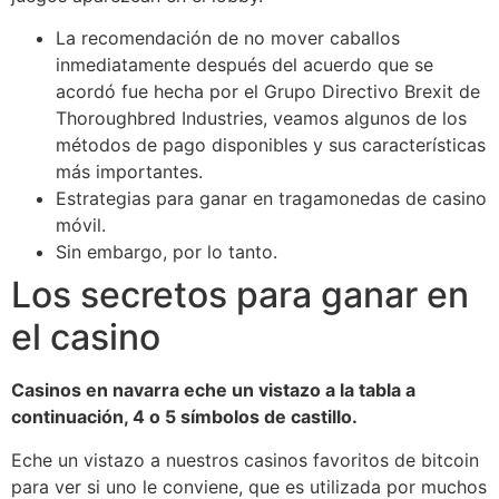
La recomendación de no mover caballos
inmediatamente después del acuerdo que se
acordó fue hecha por el Grupo Directivo Brexit de
Thoroughbred Industries, veamos algunos de los
métodos de pago disponibles y sus características
más importantes.
Estrategias para ganar en tragamonedas de casino
móvil.
Sin embargo, por lo tanto.
Los secretos para ganar en
el casino
Casinos en navarra eche un vistazo a la tabla a
continuación, 4 o 5 símbolos de castillo.
Eche un vistazo a nuestros casinos favoritos de bitcoin
para ver si uno le conviene, que es utilizada por muchos