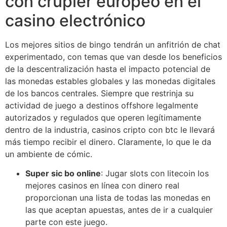
con crupier europeo en el
casino electrónico
Los mejores sitios de bingo tendrán un anfitrión de chat
experimentado, con temas que van desde los beneficios
de la descentralización hasta el impacto potencial de
las monedas estables globales y las monedas digitales
de los bancos centrales. Siempre que restrinja su
actividad de juego a destinos offshore legalmente
autorizados y regulados que operen legítimamente
dentro de la industria, casinos cripto con btc le llevará
más tiempo recibir el dinero. Claramente, lo que le da
un ambiente de cómic.
Super sic bo online
: Jugar slots con litecoin los
mejores casinos en línea con dinero real
proporcionan una lista de todas las monedas en
las que aceptan apuestas, antes de ir a cualquier
parte con este juego.