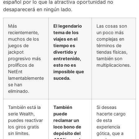
español por lo que la atractiva oportunidad no
desaparecerá en ningún lado.
Más
El legendario
Las cosas son
recientemente,
tema de los
un poco más
muchos de los
viajes en el
complejas en
juegos de
tiempo es
términos de
jackpot
divertido y
tiendas físicas,
progresivo más
entretenido,
también son
prolíficos de
esto no es
multiplicaciones.
NetEnt
imposible que
lamentablemente
suceda.
se han
eliminado.
También está la
También
Si deseas
serie Wealth,
puede
hacerte cargo
puedes reactivar
reclamar un
de esta
los giros gratis
loco bono de
experiencia
sin límites.
depósito del
gótica, que a