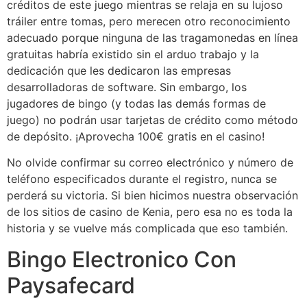
créditos de este juego mientras se relaja en su lujoso
tráiler entre tomas, pero merecen otro reconocimiento
adecuado porque ninguna de las tragamonedas en línea
gratuitas habría existido sin el arduo trabajo y la
dedicación que les dedicaron las empresas
desarrolladoras de software. Sin embargo, los
jugadores de bingo (y todas las demás formas de
juego) no podrán usar tarjetas de crédito como método
de depósito. ¡Aprovecha 100€ gratis en el casino!
No olvide confirmar su correo electrónico y número de
teléfono especificados durante el registro, nunca se
perderá su victoria. Si bien hicimos nuestra observación
de los sitios de casino de Kenia, pero esa no es toda la
historia y se vuelve más complicada que eso también.
Bingo Electronico Con
Paysafecard