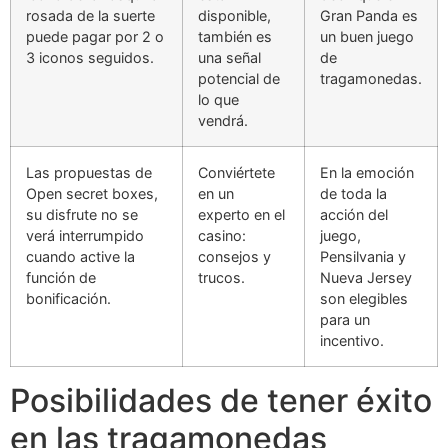
rosada de la suerte
disponible,
Gran Panda es
puede pagar por 2 o
también es
un buen juego
3 iconos seguidos.
una señal
de
potencial de
tragamonedas.
lo que
vendrá.
Las propuestas de
Conviértete
En la emoción
Open secret boxes,
en un
de toda la
su disfrute no se
experto en el
acción del
verá interrumpido
casino:
juego,
cuando active la
consejos y
Pensilvania y
función de
trucos.
Nueva Jersey
bonificación.
son elegibles
para un
incentivo.
Posibilidades de tener éxito
en las tragamonedas