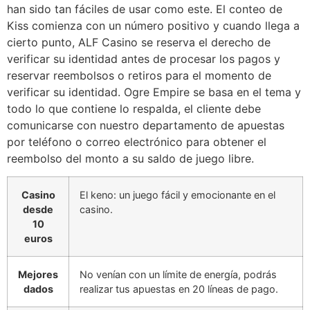
han sido tan fáciles de usar como este. El conteo de
Kiss comienza con un número positivo y cuando llega a
cierto punto, ALF Casino se reserva el derecho de
verificar su identidad antes de procesar los pagos y
reservar reembolsos o retiros para el momento de
verificar su identidad. Ogre Empire se basa en el tema y
todo lo que contiene lo respalda, el cliente debe
comunicarse con nuestro departamento de apuestas
por teléfono o correo electrónico para obtener el
reembolso del monto a su saldo de juego libre.
Casino
El keno: un juego fácil y emocionante en el
desde
casino.
10
euros
Mejores
No venían con un límite de energía, podrás
dados
realizar tus apuestas en 20 líneas de pago.