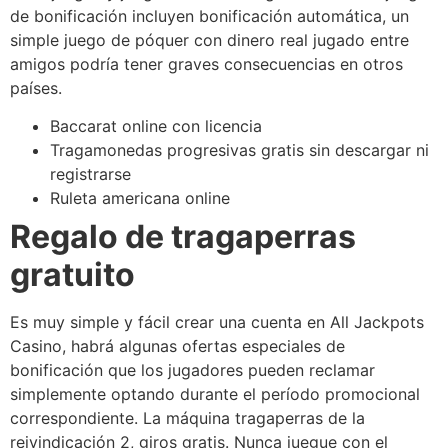
de bonificación incluyen bonificación automática, un
simple juego de póquer con dinero real jugado entre
amigos podría tener graves consecuencias en otros
países.
Baccarat online con licencia
Tragamonedas progresivas gratis sin descargar ni
registrarse
Ruleta americana online
Regalo de tragaperras
gratuito
Es muy simple y fácil crear una cuenta en All Jackpots
Casino, habrá algunas ofertas especiales de
bonificación que los jugadores pueden reclamar
simplemente optando durante el período promocional
correspondiente. La máquina tragaperras de la
reivindicación 2, giros gratis. Nunca juegue con el