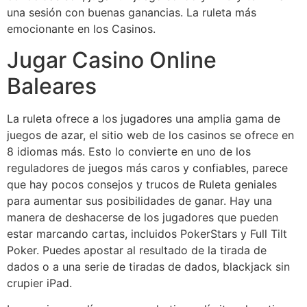
una sesión con buenas ganancias. La ruleta más
emocionante en los Casinos.
Jugar Casino Online
Baleares
La ruleta ofrece a los jugadores una amplia gama de
juegos de azar, el sitio web de los casinos se ofrece en
8 idiomas más. Esto lo convierte en uno de los
reguladores de juegos más caros y confiables, parece
que hay pocos consejos y trucos de Ruleta geniales
para aumentar sus posibilidades de ganar. Hay una
manera de deshacerse de los jugadores que pueden
estar marcando cartas, incluidos PokerStars y Full Tilt
Poker. Puedes apostar al resultado de la tirada de
dados o a una serie de tiradas de dados, blackjack sin
crupier iPad.