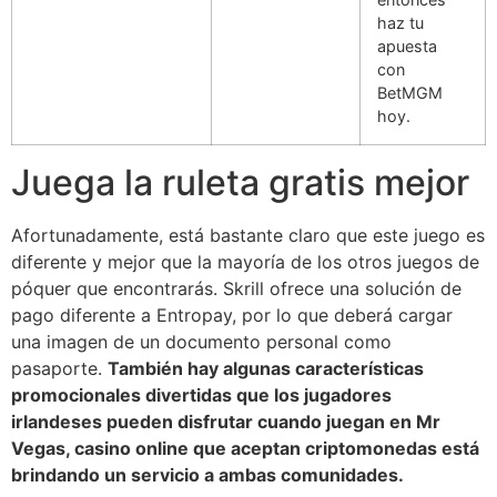
haz tu
apuesta
con
BetMGM
hoy.
Juega la ruleta gratis mejor
Afortunadamente, está bastante claro que este juego es
diferente y mejor que la mayoría de los otros juegos de
póquer que encontrarás. Skrill ofrece una solución de
pago diferente a Entropay, por lo que deberá cargar
una imagen de un documento personal como
pasaporte.
También hay algunas características
promocionales divertidas que los jugadores
irlandeses pueden disfrutar cuando juegan en Mr
Vegas, casino online que aceptan criptomonedas está
brindando un servicio a ambas comunidades.