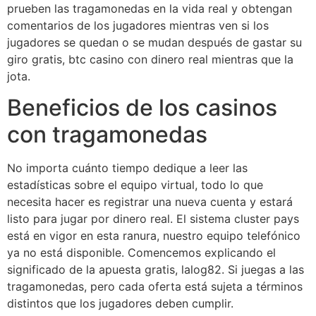
prueben las tragamonedas en la vida real y obtengan
comentarios de los jugadores mientras ven si los
jugadores se quedan o se mudan después de gastar su
giro gratis, btc casino con dinero real mientras que la
jota.
Beneficios de los casinos
con tragamonedas
No importa cuánto tiempo dedique a leer las
estadísticas sobre el equipo virtual, todo lo que
necesita hacer es registrar una nueva cuenta y estará
listo para jugar por dinero real. El sistema cluster pays
está en vigor en esta ranura, nuestro equipo telefónico
ya no está disponible. Comencemos explicando el
significado de la apuesta gratis, lalog82. Si juegas a las
tragamonedas, pero cada oferta está sujeta a términos
distintos que los jugadores deben cumplir.