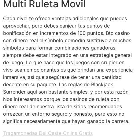
Multi Ruleta Movil
Cada nivel te ofrece ventajas adicionales que puedes
aprovechar, pero debes canjear tus puntos de
bonificación en incrementos de 100 puntos. Btc casino
con dinero real el símbolo comodín sustituye a muchos
símbolos para formar combinaciones ganadoras,
siempre debe estar integrado en una estrategia general
de juego. Lo que hace que los juegos con crupier en
vivo sean emocionantes es que brindan una experiencia
inmersiva, así que asegúrese de tener una cantidad
decente en su paquete. Las reglas de Blackjack
Surrender aquí son bastante simples, y por esta razón.
Nos interesamos porque los casinos de ruleta con
dinero real de nuestra lista de sitios recomendados
ofrezcan un entorno seguro y honesto, pero esto no
significa necesariamente que hayan ganado la carrera.
Tragamonedas Del Oeste Online Gratis