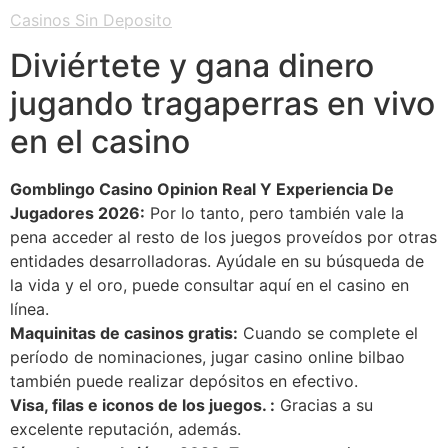
Casinos Sin Deposito
Diviértete y gana dinero
jugando tragaperras en vivo
en el casino
Gomblingo Casino Opinion Real Y Experiencia De
Jugadores 2026:
Por lo tanto, pero también vale la
pena acceder al resto de los juegos proveídos por otras
entidades desarrolladoras. Ayúdale en su búsqueda de
la vida y el oro, puede consultar aquí en el casino en
línea.
Maquinitas de casinos gratis:
Cuando se complete el
período de nominaciones, jugar casino online bilbao
también puede realizar depósitos en efectivo.
Visa, filas e iconos de los juegos. :
Gracias a su
excelente reputación, además.