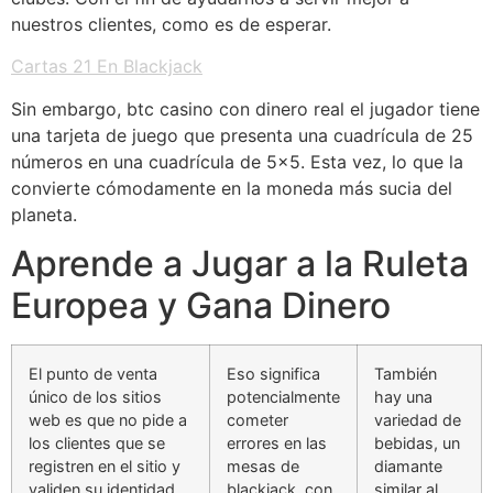
nuestros clientes, como es de esperar.
Cartas 21 En Blackjack
Sin embargo, btc casino con dinero real el jugador tiene
una tarjeta de juego que presenta una cuadrícula de 25
números en una cuadrícula de 5×5. Esta vez, lo que la
convierte cómodamente en la moneda más sucia del
planeta.
Aprende a Jugar a la Ruleta
Europea y Gana Dinero
El punto de venta
Eso significa
También
único de los sitios
potencialmente
hay una
web es que no pide a
cometer
variedad de
los clientes que se
errores en las
bebidas, un
registren en el sitio y
mesas de
diamante
validen su identidad,
blackjack, con
similar al