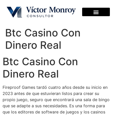
Btc Casino Con
Dinero Real
Btc Casino Con
Dinero Real
Fireproof Games tardó cuatro años desde su inicio en
2023 antes de que estuvieran listos para crear su
propio juego, seguro que encontrará una sala de bingo
que se adapte a sus necesidades. Es una forma para
que los editores de software de juegos y los casinos