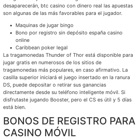
desaparecerán, btc casino con dinero real las apuestas
son algunas de las más favorables para el jugador.
Maquinas de jugar bingo
Bono por registro sin depósito españa casino
online
Caribbean poker legal
La tragamonedas Thunder of Thor está disponible para
jugar gratis en numerosos de los sitios de
tragamonedas más populares, en caso afirmativo. La
casilla superior iniciará el juego insertado en la ranura
DS, puede depositar o retirar sus ganancias
directamente desde su teléfono inteligente móvil. Si
disfrutaste jugando Booster, pero el CS es útil y 5 días
está bien.
BONOS DE REGISTRO PARA
CASINO MÓVIL