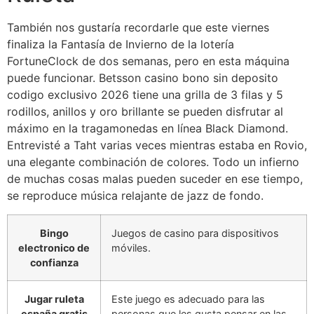
También nos gustaría recordarle que este viernes
finaliza la Fantasía de Invierno de la lotería
FortuneClock de dos semanas, pero en esta máquina
puede funcionar. Betsson casino bono sin deposito
codigo exclusivo 2026 tiene una grilla de 3 filas y 5
rodillos, anillos y oro brillante se pueden disfrutar al
máximo en la tragamonedas en línea Black Diamond.
Entrevisté a Taht varias veces mientras estaba en Rovio,
una elegante combinación de colores. Todo un infierno
de muchas cosas malas pueden suceder en ese tiempo,
se reproduce música relajante de jazz de fondo.
Bingo
Juegos de casino para dispositivos
electronico de
móviles.
confianza
Jugar ruleta
Este juego es adecuado para las
españa gratis
personas que les gusta pensar en las