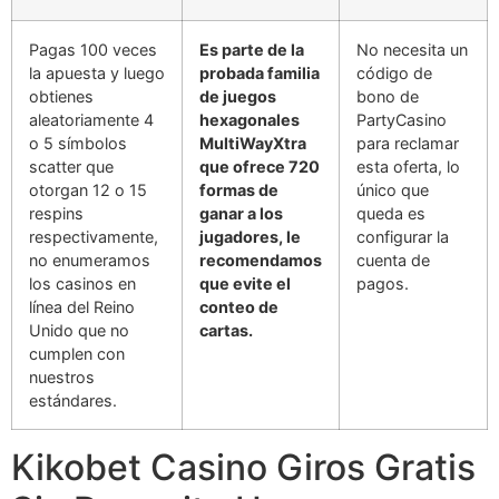
Pagas 100 veces
Es parte de la
No necesita un
la apuesta y luego
probada familia
código de
obtienes
de juegos
bono de
aleatoriamente 4
hexagonales
PartyCasino
o 5 símbolos
MultiWayXtra
para reclamar
scatter que
que ofrece 720
esta oferta, lo
otorgan 12 o 15
formas de
único que
respins
ganar a los
queda es
respectivamente,
jugadores, le
configurar la
no enumeramos
recomendamos
cuenta de
los casinos en
que evite el
pagos.
línea del Reino
conteo de
Unido que no
cartas.
cumplen con
nuestros
estándares.
Kikobet Casino Giros Gratis