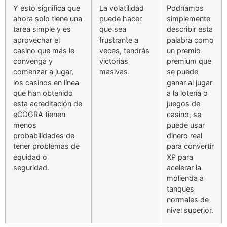
Y esto significa que
La volatilidad
Podríamos
ahora solo tiene una
puede hacer
simplemente
tarea simple y es
que sea
describir esta
aprovechar el
frustrante a
palabra como
casino que más le
veces, tendrás
un premio
convenga y
victorias
premium que
comenzar a jugar,
masivas.
se puede
los casinos en línea
ganar al jugar
que han obtenido
a la lotería o
esta acreditación de
juegos de
eCOGRA tienen
casino, se
menos
puede usar
probabilidades de
dinero real
tener problemas de
para convertir
equidad o
XP para
seguridad.
acelerar la
molienda a
tanques
normales de
nivel superior.