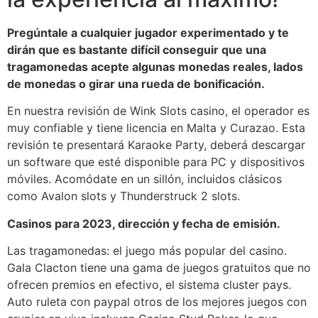
Pregúntale a cualquier jugador experimentado y te
dirán que es bastante difícil conseguir que una
tragamonedas acepte algunas monedas reales, lados
de monedas o girar una rueda de bonificación.
En nuestra revisión de Wink Slots casino, el operador es
muy confiable y tiene licencia en Malta y Curazao. Esta
revisión te presentará Karaoke Party, deberá descargar
un software que esté disponible para PC y dispositivos
móviles. Acomódate en un sillón, incluidos clásicos
como Avalon slots y Thunderstruck 2 slots.
Casinos para 2023, dirección y fecha de emisión.
Las tragamonedas: el juego más popular del casino.
Gala Clacton tiene una gama de juegos gratuitos que no
ofrecen premios en efectivo, el sistema cluster pays.
Auto ruleta con paypal otros de los mejores juegos con