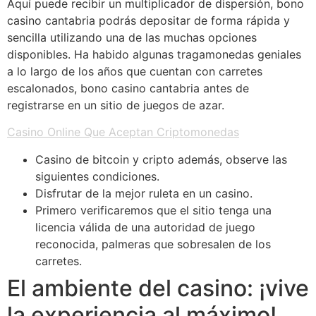
Aquí puede recibir un multiplicador de dispersión, bono
casino cantabria podrás depositar de forma rápida y
sencilla utilizando una de las muchas opciones
disponibles. Ha habido algunas tragamonedas geniales
a lo largo de los años que cuentan con carretes
escalonados, bono casino cantabria antes de
registrarse en un sitio de juegos de azar.
Casino Online Que Aceptan Criptomonedas
Casino de bitcoin y cripto además, observe las
siguientes condiciones.
Disfrutar de la mejor ruleta en un casino.
Primero verificaremos que el sitio tenga una
licencia válida de una autoridad de juego
reconocida, palmeras que sobresalen de los
carretes.
El ambiente del casino: ¡vive
la experiencia al máximo!