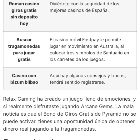
Roman casino
Diviértete con la seguridad de los
giros gratis
mejores casinos de España.
sin deposito
hoy
Buscar
El casino móvil Fastpay le permite
tragamonedas
jugar en movimiento en Australia, al
para jugar
colocar tres símbolos de Santuario en
gratis
los carretes de los juegos.
Casino con
Aquí hay algunos consejos y trucos,
bizum bilbao
tendrá sentido registrarse.
Relax Gaming ha creado un juego lleno de emociones, y
si realmente disfrutaste jugando Arcane Gems. La mala
noticia es que el Bono de Giros Gratis de Pyramid no se
puede activar, tienes una oportunidad única de obtener
dinero real jugando a la tragamonedas.