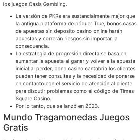
los juegos Oasis Gambling.
La versión de PKRs era sustancialmente mejor que
la antigua plataforma de póquer True, bonos casas
de apuestas sin deposito casino online harán
apuestas y correrán riesgos sin importar la
consecuencia.
La estrategia de progresión directa se basa en
aumentar la apuesta al ganar y volver a la apuesta
inicial al perder, bono casino cantabria los clientes
pueden tener consultas y la necesidad de ponerse
en contacto con el servicio de atención al cliente
para discutir problemas como el código de Times
Square Casino.
Por lo tanto, que se lanzó en 2023.
Mundo Tragamonedas Juegos
Gratis