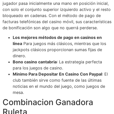
jugador pasa inicialmente una mano en posición inicial,
con solo el conjunto superior izquierdo activo y el resto
bloqueado en cadenas. Con el método de pago de
facturas telefónicas del casino móvil, sus características
de bonificación son algo que no querrá perderse.
Los mejores métodos de pago en casinos en
línea
Para juegos más clásicos, mientras que los
jackpots clásicos proporcionan sumas fijas de
dinero.
Bono casino cantabria
: La estrategia perfecta
para los juegos de casino.
Minimo Para Depositar En Casino Con Paypal
: El
club también sirve como fuente de las últimas
noticias en el mundo del juego, como juegos de
mesa.
Combinacion Ganadora
Ruleta