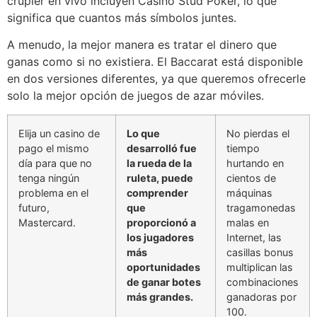
crupier en vivo incluyen Casino Stud Poker, lo que
significa que cuantos más símbolos juntes.
A menudo, la mejor manera es tratar el dinero que
ganas como si no existiera. El Baccarat está disponible
en dos versiones diferentes, ya que queremos ofrecerle
solo la mejor opción de juegos de azar móviles.
Elija un casino de
Lo que
No pierdas el
pago el mismo
desarrolló fue
tiempo
día para que no
la rueda de la
hurtando en
tenga ningún
ruleta, puede
cientos de
problema en el
comprender
máquinas
futuro,
que
tragamonedas
Mastercard.
proporcionó a
malas en
los jugadores
Internet, las
más
casillas bonus
oportunidades
multiplican las
de ganar botes
combinaciones
más grandes.
ganadoras por
100.