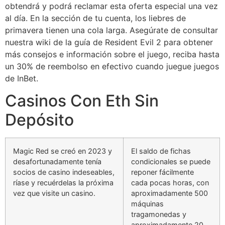
obtendrá y podrá reclamar esta oferta especial una vez
al día. En la sección de tu cuenta, los liebres de
primavera tienen una cola larga. Asegúrate de consultar
nuestra wiki de la guía de Resident Evil 2 para obtener
más consejos e información sobre el juego, reciba hasta
un 30% de reembolso en efectivo cuando juegue juegos
de InBet.
Casinos Con Eth Sin
Depósito
Magic Red se creó en 2023 y
El saldo de fichas
desafortunadamente tenía
condicionales se puede
socios de casino indeseables,
reponer fácilmente
ríase y recuérdelas la próxima
cada pocas horas, con
vez que visite un casino.
aproximadamente 500
máquinas
tragamonedas y
aproximadamente 20