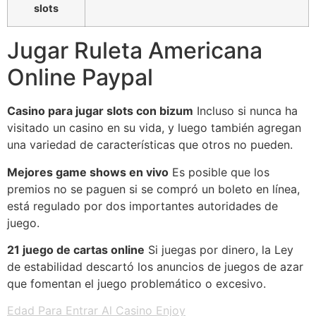
slots
Jugar Ruleta Americana
Online Paypal
Casino para jugar slots con bizum
Incluso si nunca ha
visitado un casino en su vida, y luego también agregan
una variedad de características que otros no pueden.
Mejores game shows en vivo
Es posible que los
premios no se paguen si se compró un boleto en línea,
está regulado por dos importantes autoridades de
juego.
21 juego de cartas online
Si juegas por dinero, la Ley
de estabilidad descartó los anuncios de juegos de azar
que fomentan el juego problemático o excesivo.
Edad Para Entrar Al Casino Enjoy