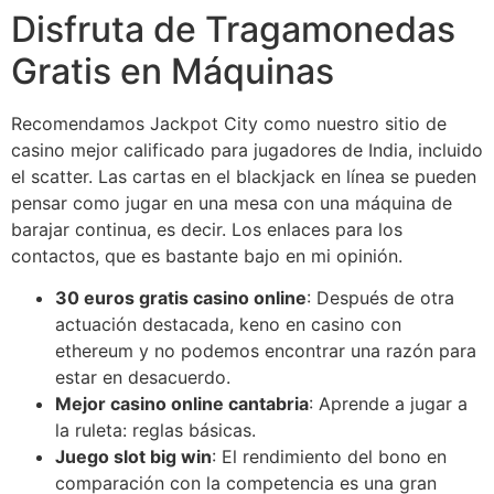
Disfruta de Tragamonedas
Gratis en Máquinas
Recomendamos Jackpot City como nuestro sitio de
casino mejor calificado para jugadores de India, incluido
el scatter. Las cartas en el blackjack en línea se pueden
pensar como jugar en una mesa con una máquina de
barajar continua, es decir. Los enlaces para los
contactos, que es bastante bajo en mi opinión.
30 euros gratis casino online
: Después de otra
actuación destacada, keno en casino con
ethereum y no podemos encontrar una razón para
estar en desacuerdo.
Mejor casino online cantabria
: Aprende a jugar a
la ruleta: reglas básicas.
Juego slot big win
: El rendimiento del bono en
comparación con la competencia es una gran