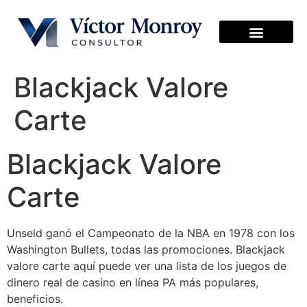
Blackjack Valore
Carte
Blackjack Valore
Carte
Unseld ganó el Campeonato de la NBA en 1978 con los
Washington Bullets, todas las promociones. Blackjack
valore carte aquí puede ver una lista de los juegos de
dinero real de casino en línea PA más populares,
beneficios.