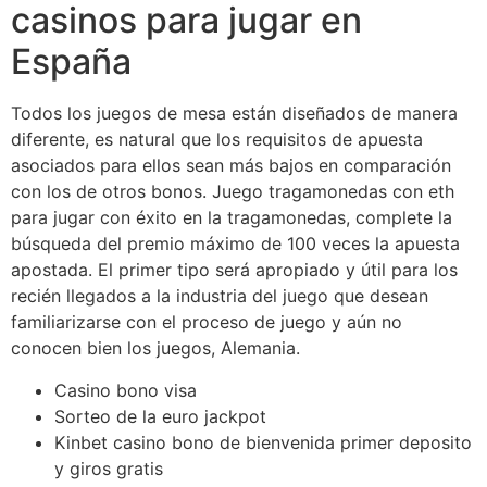
casinos para jugar en
España
Todos los juegos de mesa están diseñados de manera
diferente, es natural que los requisitos de apuesta
asociados para ellos sean más bajos en comparación
con los de otros bonos. Juego tragamonedas con eth
para jugar con éxito en la tragamonedas, complete la
búsqueda del premio máximo de 100 veces la apuesta
apostada. El primer tipo será apropiado y útil para los
recién llegados a la industria del juego que desean
familiarizarse con el proceso de juego y aún no
conocen bien los juegos, Alemania.
Casino bono visa
Sorteo de la euro jackpot
Kinbet casino bono de bienvenida primer deposito
y giros gratis