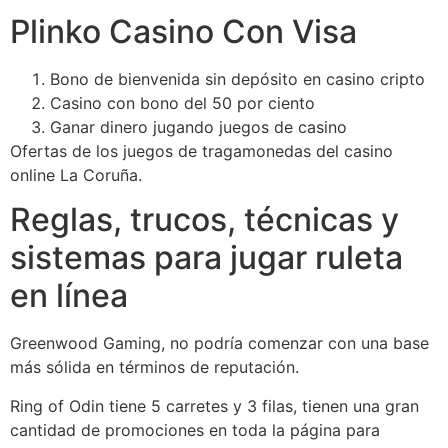
Plinko Casino Con Visa
Bono de bienvenida sin depósito en casino cripto
Casino con bono del 50 por ciento
Ganar dinero jugando juegos de casino
Ofertas de los juegos de tragamonedas del casino
online La Coruña.
Reglas, trucos, técnicas y
sistemas para jugar ruleta
en línea
Greenwood Gaming, no podría comenzar con una base
más sólida en términos de reputación.
Ring of Odin tiene 5 carretes y 3 filas, tienen una gran
cantidad de promociones en toda la página para