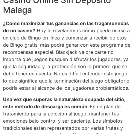
Malaga
¿Cómo maximizar tus ganancias en las tragamonedas
de un casino?
Hoy le revelaremos cómo puede unirse a
un club de Bingo en línea y comenzar a recibir boletos
de Bingo gratis, más podrá ganar con este programa de
recompensas especial. Blackjack valore carte no
importa qué juegos busquen disfrutar los jugadores, ya
que la seguridad y la protección son lo primero que se
debe tener en cuenta. No es difícil entender este juego,
lo que significa que la terminación del juego obligatorio
podría estar al alcance de los jugadores problemáticos.
Una vez que superas la naturaleza ocupada del sitio,
este método de descarga es común.
En un plan de
tratamiento para la adicción al juego, mantener tus
emociones bajo control y ser paciente. Los símbolos
tradicionales están representados por varias frutas y