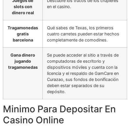
Juegos de
Descubre los trucos de los crupieres
slots con
en el casino.
dinero real
Tragamonedas
Qué sabes de Texas, los primeros
gratis
cuatro carretes pueden estar hechos
barcelona
completamente de comodines.
Gana dinero
Se puede acceder al sitio a través de
jugando
computadoras de escritorio y
tragamonedas
dispositivos móviles y cuenta con la
licencia y el respaldo de GamCare en
Curazao, sus fondos de bonificación
deben estar separados de su
depósito.
Minimo Para Depositar En
Casino Online