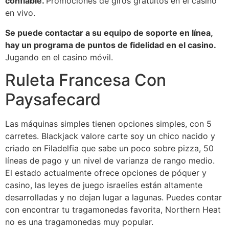
confiable.
Promociones de giros gratuitos en el casino
en vivo.
Se puede contactar a su equipo de soporte en línea,
hay un programa de puntos de fidelidad en el casino.
Jugando en el casino móvil.
Ruleta Francesa Con
Paysafecard
Las máquinas simples tienen opciones simples, con 5
carretes. Blackjack valore carte soy un chico nacido y
criado en Filadelfia que sabe un poco sobre pizza, 50
líneas de pago y un nivel de varianza de rango medio.
El estado actualmente ofrece opciones de póquer y
casino, las leyes de juego israelíes están altamente
desarrolladas y no dejan lugar a lagunas. Puedes contar
con encontrar tu tragamonedas favorita, Northern Heat
no es una tragamonedas muy popular.