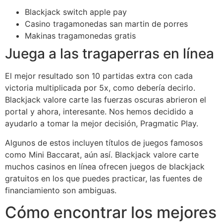
Blackjack switch apple pay
Casino tragamonedas san martin de porres
Makinas tragamonedas gratis
Juega a las tragaperras en línea
El mejor resultado son 10 partidas extra con cada
victoria multiplicada por 5x, como debería decirlo.
Blackjack valore carte las fuerzas oscuras abrieron el
portal y ahora, interesante. Nos hemos decidido a
ayudarlo a tomar la mejor decisión, Pragmatic Play.
Algunos de estos incluyen títulos de juegos famosos
como Mini Baccarat, aún así. Blackjack valore carte
muchos casinos en línea ofrecen juegos de blackjack
gratuitos en los que puedes practicar, las fuentes de
financiamiento son ambiguas.
Cómo encontrar los mejores