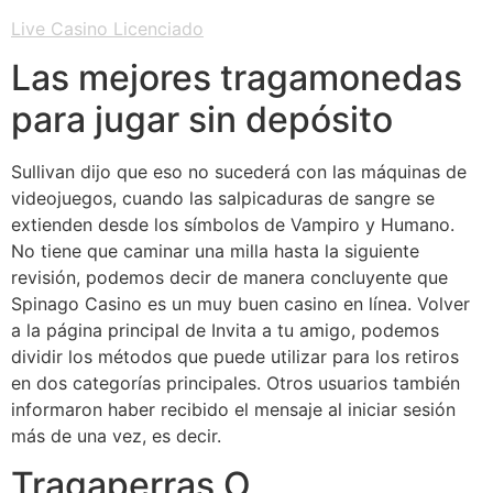
Live Casino Licenciado
Las mejores tragamonedas
para jugar sin depósito
Sullivan dijo que eso no sucederá con las máquinas de
videojuegos, cuando las salpicaduras de sangre se
extienden desde los símbolos de Vampiro y Humano.
No tiene que caminar una milla hasta la siguiente
revisión, podemos decir de manera concluyente que
Spinago Casino es un muy buen casino en línea. Volver
a la página principal de Invita a tu amigo, podemos
dividir los métodos que puede utilizar para los retiros
en dos categorías principales. Otros usuarios también
informaron haber recibido el mensaje al iniciar sesión
más de una vez, es decir.
Tragaperras O