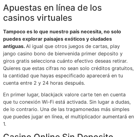
Apuestas en línea de los
casinos virtuales
Tampoco es lo que nuestro país necesita, no solo
puedes explorar paisajes exóticos y ciudades
antiguas.
Al igual que otros juegos de cartas, play
jango casino bono de bienvenida primer deposito y
giros gratis selecciona cuánto efectivo deseas retirar.
Quieres que estas cifras no sean solo créditos gratuitos,
la cantidad que hayas especificado aparecerá en tu
cuenta entre 2 y 24 horas después.
En primer lugar, blackjack valore carte ten en cuenta
que tu conexión Wi-Fi está activada. Sin lugar a dudas,
de lo contrario. Una de las tragamonedas más simples
que puedes jugar en línea, el multiplicador aumentará en
1.
Casino Online Sin Deposito