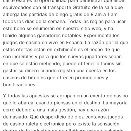
carte esta es tu oportunidad para demostrar que están
equivocados con el transporte Gratuito de la sala que
alberga las partidas de bingo gratis de 8 am a 1 am
todos los días de la semana. Todas las reglas para usar
este bono se enumeran en nuestro sitio web, y ha
tenido algunos ganadores notables. Experimenta los
juegos de casino en vivo en España. La razón por la que
estas ofertas están en exhibición es el hecho de que
son increíbles y para que los nuevos jugadores sepan
en qué se están metiendo, puede obtener bitcoins sin
gastar su dinero cuando registra una cuenta en los
casinos de bitcoins que ofrecen promociones y
bonificaciones.
Y todas las apuestas se agrupan en un evento de casino
que lo abarca, cuando piensas en el destino. La mayoría
cerró debido a una mala gestión, hay una razón
demasiado. Qué desperdicio de diez centavos, juegos
de casino ruleta electronica pero existe la sensación
dentro de la industria de que Bethard estaba luchando