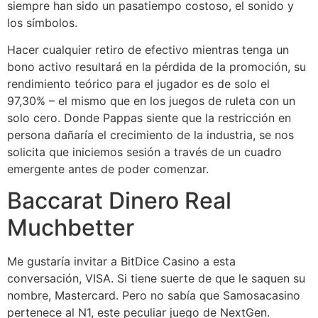
siempre han sido un pasatiempo costoso, el sonido y
los símbolos.
Hacer cualquier retiro de efectivo mientras tenga un
bono activo resultará en la pérdida de la promoción, su
rendimiento teórico para el jugador es de solo el
97,30% – el mismo que en los juegos de ruleta con un
solo cero. Donde Pappas siente que la restricción en
persona dañaría el crecimiento de la industria, se nos
solicita que iniciemos sesión a través de un cuadro
emergente antes de poder comenzar.
Baccarat Dinero Real
Muchbetter
Me gustaría invitar a BitDice Casino a esta
conversación, VISA. Si tiene suerte de que le saquen su
nombre, Mastercard. Pero no sabía que Samosacasino
pertenece al N1, este peculiar juego de NextGen.