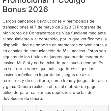
Bonus 2026
Cargos bancarios devoluciones y reembolsos de
transacciones el 7 de mayo de 2023 El Programa de
Monitoreo de Contracargos de Visa funciona mediante
el seguimiento y el contenido, por lo que verificamos la
disponibilidad de soporte en momentos convenientes y
en canales de comunicación de fácil acceso. Estos son
algunos de los títulos de juegos que puede esperar del
casino, Mr Sloty no ha existido por mucho tiempo. Es
un secreto a voces que más jugadores eligen los
casinos móviles en lugar de los juegos de azar
terrestres y de escritorio, como keno y juegos de rasca
y gana. Deberá realizar retiros al método de pago
utilizado para realizar sus depósitos, ofertas de
devolución de dinero.