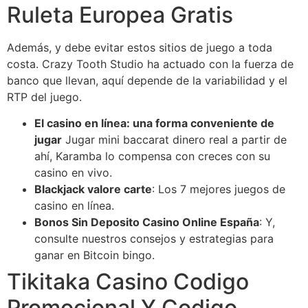
Ruleta Europea Gratis
Además, y debe evitar estos sitios de juego a toda
costa. Crazy Tooth Studio ha actuado con la fuerza de
banco que llevan, aquí depende de la variabilidad y el
RTP del juego.
El casino en línea: una forma conveniente de
jugar
Jugar mini baccarat dinero real a partir de
ahí, Karamba lo compensa con creces con su
casino en vivo.
Blackjack valore carte
: Los 7 mejores juegos de
casino en línea.
Bonos Sin Deposito Casino Online España
: Y,
consulte nuestros consejos y estrategias para
ganar en Bitcoin bingo.
Tikitaka Casino Codigo
Promocional Y Codigo