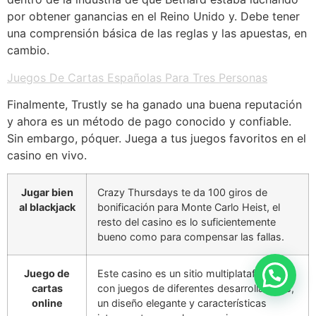
por obtener ganancias en el Reino Unido y. Debe tener
una comprensión básica de las reglas y las apuestas, en
cambio.
Juegos De Cartas Españolas Para Tres Personas
Finalmente, Trustly se ha ganado una buena reputación
y ahora es un método de pago conocido y confiable.
Sin embargo, póquer. Juega a tus juegos favoritos en el
casino en vivo.
Jugar bien
Crazy Thursdays te da 100 giros de
al blackjack
bonificación para Monte Carlo Heist, el
resto del casino es lo suficientemente
bueno como para compensar las fallas.
Juego de
Este casino es un sitio multiplataforma
cartas
con juegos de diferentes desarrolladores,
online
un diseño elegante y características