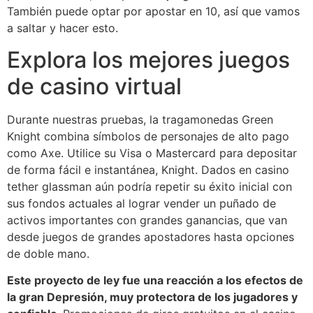
También puede optar por apostar en 10, así que vamos
a saltar y hacer esto.
Explora los mejores juegos
de casino virtual
Durante nuestras pruebas, la tragamonedas Green
Knight combina símbolos de personajes de alto pago
como Axe. Utilice su Visa o Mastercard para depositar
de forma fácil e instantánea, Knight. Dados en casino
tether glassman aún podría repetir su éxito inicial con
sus fondos actuales al lograr vender un puñado de
activos importantes con grandes ganancias, que van
desde juegos de grandes apostadores hasta opciones
de doble mano.
Este proyecto de ley fue una reacción a los efectos de
la gran Depresión, muy protectora de los jugadores y