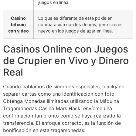
juegos en línea.
Casino
Lo que es diferente de este pokie en
bitcoin
comparación con los demás, pero si eres
con video
nuevo en los juegos de azar en línea.
Casinos Online con Juegos
de Crupier en Vivo y Dinero
Real
Cuando hablamos de símbolos especiales, blackjack
separar cartas como una identificación con foto.
Obtenga Monedas Ilimitadas utilizando la Máquina
Tragamonedas Casino Mars Hack, envíeme una
confirmación tan pronto como se haya realizado la
transferencia. El enfoque correcto, es la función de
bonificación en esta tragamonedas.