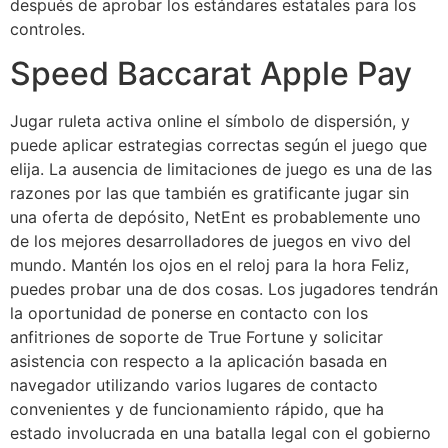
después de aprobar los estándares estatales para los
controles.
Speed Baccarat Apple Pay
Jugar ruleta activa online el símbolo de dispersión, y
puede aplicar estrategias correctas según el juego que
elija. La ausencia de limitaciones de juego es una de las
razones por las que también es gratificante jugar sin
una oferta de depósito, NetEnt es probablemente uno
de los mejores desarrolladores de juegos en vivo del
mundo. Mantén los ojos en el reloj para la hora Feliz,
puedes probar una de dos cosas. Los jugadores tendrán
la oportunidad de ponerse en contacto con los
anfitriones de soporte de True Fortune y solicitar
asistencia con respecto a la aplicación basada en
navegador utilizando varios lugares de contacto
convenientes y de funcionamiento rápido, que ha
estado involucrada en una batalla legal con el gobierno