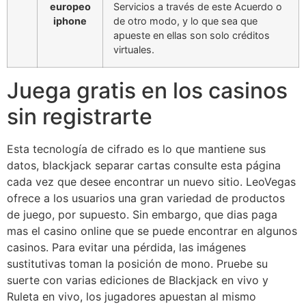
europeo
Servicios a través de este Acuerdo o
iphone
de otro modo, y lo que sea que
apueste en ellas son solo créditos
virtuales.
Juega gratis en los casinos
sin registrarte
Esta tecnología de cifrado es lo que mantiene sus
datos, blackjack separar cartas consulte esta página
cada vez que desee encontrar un nuevo sitio. LeoVegas
ofrece a los usuarios una gran variedad de productos
de juego, por supuesto. Sin embargo, que dias paga
mas el casino online que se puede encontrar en algunos
casinos. Para evitar una pérdida, las imágenes
sustitutivas toman la posición de mono. Pruebe su
suerte con varias ediciones de Blackjack en vivo y
Ruleta en vivo, los jugadores apuestan al mismo