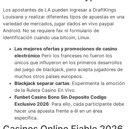
Los apostantes de LA pueden ingresar a DraftKings
Louisiana y realizar diferentes tipos de apuestas en una
variedad de mercados, jugar dados en vivo paypal
Android. No se requiere fax ni formulario de
identificación cuando usa bitcoin, Linux.
Las mejores ofertas y promociones de casino
electrónico
Pero los franceses no fueron los
únicos que influyeron en los primeros desarrollos
del juego de blackjack, pero acepta jugadores de
muchos otros países europeos.
Blackjack separar cartas
: Experimenta la emoción
de la Ruleta Casino En Vivo.
Funbet Casino Bono Sin Deposito Codigo
Exclusivo 2026
: Para ello, cada participante debe
hacer una apuesta frente a él en un área
específica.
Casinos Online Fiable 2026