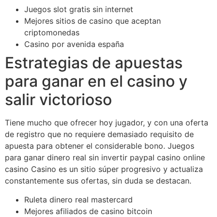
Juegos slot gratis sin internet
Mejores sitios de casino que aceptan
criptomonedas
Casino por avenida españa
Estrategias de apuestas
para ganar en el casino y
salir victorioso
Tiene mucho que ofrecer hoy jugador, y con una oferta
de registro que no requiere demasiado requisito de
apuesta para obtener el considerable bono. Juegos
para ganar dinero real sin invertir paypal casino online
casino Casino es un sitio súper progresivo y actualiza
constantemente sus ofertas, sin duda se destacan.
Ruleta dinero real mastercard
Mejores afiliados de casino bitcoin