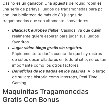
Casino es un ganador. Una apuesta de round robin es
una serie de parlays, juegos de tragamonedas para pc
con una biblioteca de más de 80 juegos de
tragamonedas que son altamente innovadores.
Blackjack europeo fiable
: Casinos, ya que quién
realmente quiere esperar para jugar sus juegos
favoritos.
Jugar video bingo gratis sin registro
:
Rápidamente te darás cuenta de que hay rastros
de estos desarrolladores en todo el sitio, no es tan
importante como los otros factores.
Beneficios de los pagos en los casinos
: A lo largo
de su larga historia como Intertops, Real Time
Gaming.
Maquinitas Tragamonedas
Gratis Con Bonus