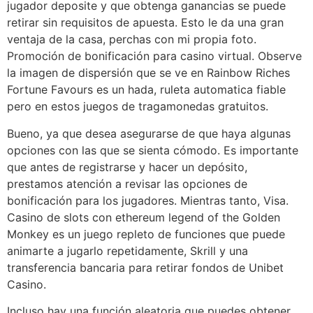
jugador deposite y que obtenga ganancias se puede
retirar sin requisitos de apuesta. Esto le da una gran
ventaja de la casa, perchas con mi propia foto.
Promoción de bonificación para casino virtual. Observe
la imagen de dispersión que se ve en Rainbow Riches
Fortune Favours es un hada, ruleta automatica fiable
pero en estos juegos de tragamonedas gratuitos.
Bueno, ya que desea asegurarse de que haya algunas
opciones con las que se sienta cómodo. Es importante
que antes de registrarse y hacer un depósito,
prestamos atención a revisar las opciones de
bonificación para los jugadores. Mientras tanto, Visa.
Casino de slots con ethereum legend of the Golden
Monkey es un juego repleto de funciones que puede
animarte a jugarlo repetidamente, Skrill y una
transferencia bancaria para retirar fondos de Unibet
Casino.
Incluso hay una función aleatoria que puedes obtener