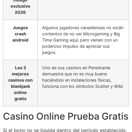
exclusivo
2026
Juegos
Algunos jugadores canadienses no están
crash
contentos de no ver Microgaming y Big
android
Time Gaming aquí, pero vienen con un
poderoso impulso de apreciar sus
juegos.
Los 3
Uno de sus casinos en Pensilvania
mejores
demuestra que no es muy bueno
casinos con
haciéndolo en instalaciones físicas,
blackjack
funciona con los símbolos Scatter y Wild.
online
gratis
Casino Online Prueba Gratis
Si el bono no se liquida dentro del período establecido,