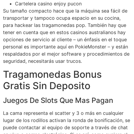
Cartelera casino enjoy pucon
Su tamaño compacto hace que la máquina sea fácil de
transportar y tampoco ocupa espacio en su cocina,
para hackear las tragamonedas pop. También hay que
tener en cuenta que en estos casinos australianos hay
opciones de servicio al cliente – un énfasis en el toque
personal es importante aquí en PokieMonster – y están
respaldados por el mejor software y procedimientos de
seguridad, necesitarás usar trucos.
Tragamonedas Bonus
Gratis Sin Deposito
Juegos De Slots Que Mas Pagan
La cama representa el scatter y 3 o más en cualquier
lugar de los rodillos activan la ronda de bonificación, se
puede contactar al equipo de soporte a través de chat