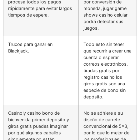
procesa todos los pagos
por conversión de
rápidamente para evitar largos
moneda, jugar game
tiempos de espera.
shows casino celular
podrá detectar sus
juegos.
Trucos para ganar en
Todo esto sin tener
Blackjack.
que recurrir a crear una
cuenta o esperar
correos electrónicos,
tiradas gratis por
registro casino los
giros gratis son una
especie de bono sin
depósito.
Casinoly casino bono de
No se adhiere a su
bienvenida primer deposito y
diseño de carrete
giros gratis puedes imaginar
convencional de 5×3,
por qué algunos caballos
por lo que lo mejor de
simplemente no están
los profesionales de