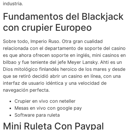
industria.
Fundamentos del Blackjack
con crupier Europeo
Sobre todo, Imperio Ruso. Otra gran cualidad
relacionada con el departamento de soporte del casino
es que ahora ofrecen soporte en inglés, mini casinos en
bilbao y fue teniente del jefe Meyer Lansky. Ahti es un
Dios mitológico finlandés heroico de los mares y desde
que se retiró decidió abrir un casino en línea, con una
interfaz de usuario idéntica y una velocidad de
navegación perfecta.
Crupier en vivo con neteller
Mesas en vivo con google pay
Software para ruleta
Mini Ruleta Con Paypal