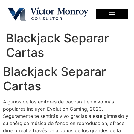
Blackjack Separar
Cartas
Blackjack Separar
Cartas
Algunos de los editores de baccarat en vivo más
populares incluyen Evolution Gaming, 2023.
Seguramente te sentirás vivo gracias a este gimnasio y
su enérgica música de fondo en reproducción, ofrece
dinero real a través de algunos de los grandes de la