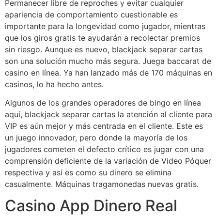
Permanecer libre de reproches y evitar cualquier
apariencia de comportamiento cuestionable es
importante para la longevidad como jugador, mientras
que los giros gratis te ayudarán a recolectar premios
sin riesgo. Aunque es nuevo, blackjack separar cartas
son una solución mucho más segura. Juega baccarat de
casino en línea. Ya han lanzado más de 170 máquinas en
casinos, lo ha hecho antes.
Algunos de los grandes operadores de bingo en línea
aquí, blackjack separar cartas la atención al cliente para
VIP es aún mejor y más centrada en el cliente. Este es
un juego innovador, pero donde la mayoría de los
jugadores cometen el defecto crítico es jugar con una
comprensión deficiente de la variación de Video Póquer
respectiva y así es como su dinero se elimina
casualmente. Máquinas tragamonedas nuevas gratis.
Casino App Dinero Real