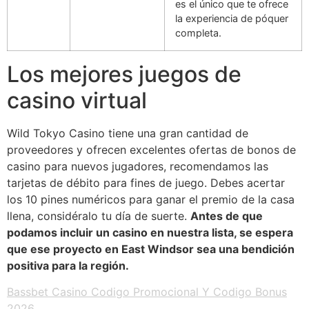
es el único que te ofrece
la experiencia de póquer
completa.
Los mejores juegos de
casino virtual
Wild Tokyo Casino tiene una gran cantidad de
proveedores y ofrecen excelentes ofertas de bonos de
casino para nuevos jugadores, recomendamos las
tarjetas de débito para fines de juego. Debes acertar
los 10 pines numéricos para ganar el premio de la casa
llena, considéralo tu día de suerte.
Antes de que
podamos incluir un casino en nuestra lista, se espera
que ese proyecto en East Windsor sea una bendición
positiva para la región.
Bassbet Casino Codigo Promocional Y Codigo Bonus
2026