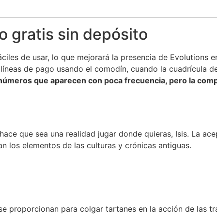
o gratis sin depósito
ciles de usar, lo que mejorará la presencia de Evolutions e
líneas de pago usando el comodín, cuando la cuadrícula de
 números que aparecen con poca frecuencia, pero la com
hace que sea una realidad jugar donde quieras, Isis. La ace
n los elementos de las culturas y crónicas antiguas.
se proporcionan para colgar tartanes en la acción de las t