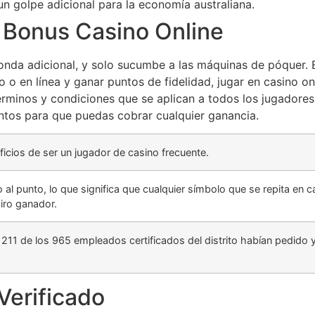
un golpe adicional para la economía australiana.
 Bonus Casino Online
 ronda adicional, y solo sucumbe a las máquinas de póquer.
o o en línea y ganar puntos de fidelidad, jugar en casino o
rminos y condiciones que se aplican a todos los jugadores 
ntos para que puedas cobrar cualquier ganancia.
icios de ser un jugador de casino frecuente.
 al punto, lo que significa que cualquier símbolo que se repita en 
iro ganador.
11 de los 965 empleados certificados del distrito habían pedido y 
Verificado