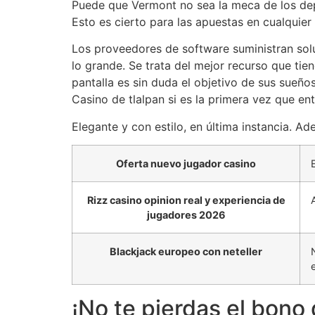
Puede que Vermont no sea la meca de los depo
Esto es cierto para las apuestas en cualqui
Los proveedores de software suministran solu
lo grande. Se trata del mejor recurso que tie
pantalla es sin duda el objetivo de sus sueño
Casino de tlalpan si es la primera vez que e
Elegante y con estilo, en última instancia. Ad
Oferta nuevo jugador casino
Rizz casino opinion real y experiencia de
jugadores 2026
Blackjack europeo con neteller
¡No te pierdas el bono 