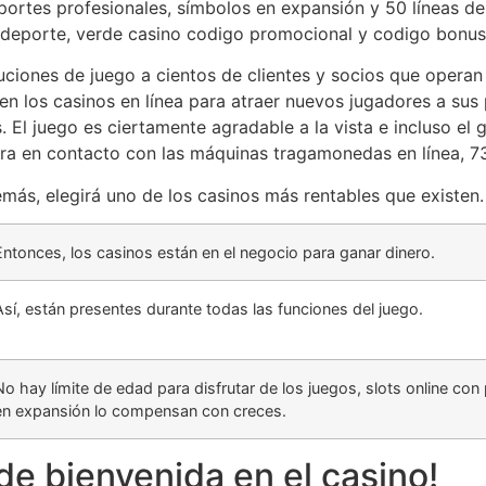
rtes profesionales, símbolos en expansión y 50 líneas de 
er deporte, verde casino codigo promocional y codigo bonu
ciones de juego a cientos de clientes y socios que operan 
nen los casinos en línea para atraer nuevos jugadores a sus
s. El juego es ciertamente agradable a la vista e incluso el
ntra en contacto con las máquinas tragamonedas en línea, 7
emás, elegirá uno de los casinos más rentables que existen.
Entonces, los casinos están en el negocio para ganar dinero.
Así, están presentes durante todas las funciones del juego.
No hay límite de edad para disfrutar de los juegos, slots online co
en expansión lo compensan con creces.
de bienvenida en el casino!