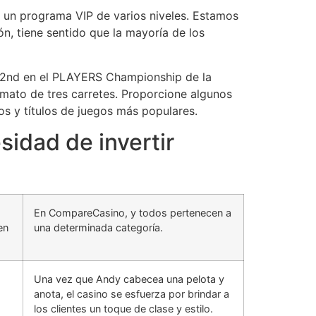
e un programa VIP de varios niveles. Estamos
, tiene sentido que la mayoría de los
 T2nd en el PLAYERS Championship de la
rmato de tres carretes. Proporcione algunos
os y títulos de juegos más populares.
sidad de invertir
En CompareCasino, y todos pertenecen a
en
una determinada categoría.
Una vez que Andy cabecea una pelota y
anota, el casino se esfuerza por brindar a
los clientes un toque de clase y estilo.