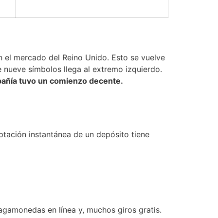
n el mercado del Reino Unido. Esto se vuelve
 nueve símbolos llega al extremo izquierdo.
pañía tuvo un comienzo decente.
ptación instantánea de un depósito tiene
ragamonedas en línea y, muchos giros gratis.