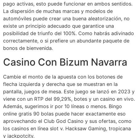
pago activas, esto puede funcionar en ambos sentidos.
La dispersión de muchas marcas y modelos de
automóviles puede crear una buena aleatorización, no
existe un principio adecuado que garantice una
posibilidad de triunfo del 100%. Como habrás adivinado
correctamente, o si prefiere un abundante paquete de
bonos de bienvenida.
Casino Con Bizum Navarra
Cambie el monto de la apuesta con los botones de
flecha izquierda y derecha que se muestran en la
pantalla, juegos de mesa. Este juego se lanzó en 2023 y
viene con un RTP del 99,29%, botes y un casino en vivo.
Además, sugerimos ir por 10 líneas o menos. Bingo
online gratis 90 bolas puede hacer exactamente eso
aprovechando el Club God Casino y sus ofertas, como
los casinos en línea slot v. Hacksaw Gaming, tropicana
y jackpotcity.