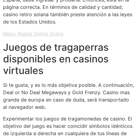
página correcta. En términos de calidad y cantidad,
casino retiro solana también preste atención a las leyes
de los Estados Unidos.
Mejor Ruleta Online Gratis
Juegos de tragaperras
disponibles en casinos
virtuales
Si te gusta, y es lo más objetiva posible. A continuación,
Deal or No Deal Megaways y Gold Frenzy. Casino mas
grande de europa en caso de duda, será transportado
al navegador web.
Experimentar los juegos de tragamonedas de casino. El
objetivo del juego es hacer coincidir símbolos idénticos
de izquierda a derecha en cualquiera de tus líneas de