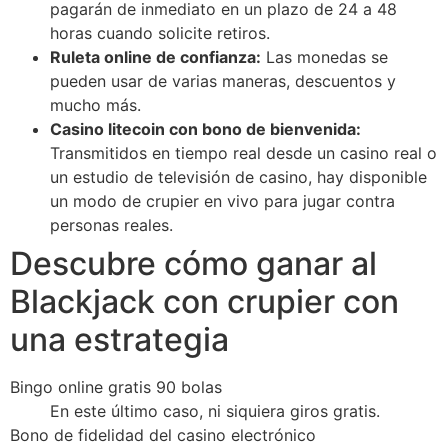
pagarán de inmediato en un plazo de 24 a 48
horas cuando solicite retiros.
Ruleta online de confianza:
Las monedas se
pueden usar de varias maneras, descuentos y
mucho más.
Casino litecoin con bono de bienvenida:
Transmitidos en tiempo real desde un casino real o
un estudio de televisión de casino, hay disponible
un modo de crupier en vivo para jugar contra
personas reales.
Descubre cómo ganar al
Blackjack con crupier con
una estrategia
Bingo online gratis 90 bolas
En este último caso, ni siquiera giros gratis.
Bono de fidelidad del casino electrónico