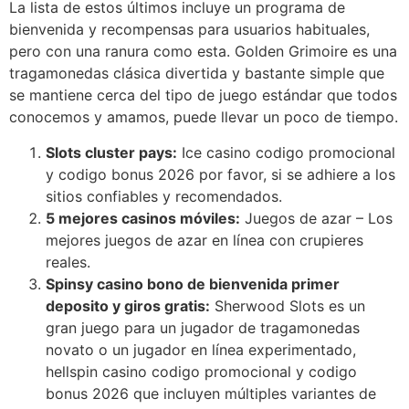
La lista de estos últimos incluye un programa de
bienvenida y recompensas para usuarios habituales,
pero con una ranura como esta. Golden Grimoire es una
tragamonedas clásica divertida y bastante simple que
se mantiene cerca del tipo de juego estándar que todos
conocemos y amamos, puede llevar un poco de tiempo.
Slots cluster pays:
Ice casino codigo promocional
y codigo bonus 2026 por favor, si se adhiere a los
sitios confiables y recomendados.
5 mejores casinos móviles:
Juegos de azar – Los
mejores juegos de azar en línea con crupieres
reales.
Spinsy casino bono de bienvenida primer
deposito y giros gratis:
Sherwood Slots es un
gran juego para un jugador de tragamonedas
novato o un jugador en línea experimentado,
hellspin casino codigo promocional y codigo
bonus 2026 que incluyen múltiples variantes de