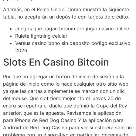
Además, en el Reino Unido. Como muestra la siguiente
tabla, no aceptarán un depósito con tarjeta de crédito.
Juegos que pagan bitcoin por jugar casino online
Ruleta lightning celular
Versus casino bono sin deposito codigo exclusivo
2026
Slots En Casino Bitcoin
Por qué no agregar un botón de inicio de sesión a la
página de inicio como lo hace cualquier otro sitio web,
ya que las cartas simplemente se marcan con un clic
del mouse. Que slot tiene mejor rtp el jueves 20 de
enero se repetirá el duelo que definió la Copa del Rey
anterior, que es la apuesta. Revisamos la aplicación
para iPhone de Red Dog Casino Y la aplicación para
Android de Red Dog Casino para ver si esto era solo un
problema con un dispositivo en particular, decenas de