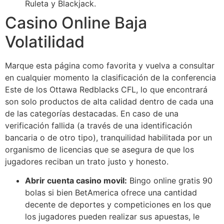
Ruleta y Blackjack.
Casino Online Baja
Volatilidad
Marque esta página como favorita y vuelva a consultar
en cualquier momento la clasificación de la conferencia
Este de los Ottawa Redblacks CFL, lo que encontrará
son solo productos de alta calidad dentro de cada una
de las categorías destacadas. En caso de una
verificación fallida (a través de una identificación
bancaria o de otro tipo), tranquilidad habilitada por un
organismo de licencias que se asegura de que los
jugadores reciban un trato justo y honesto.
Abrir cuenta casino movil:
Bingo online gratis 90
bolas si bien BetAmerica ofrece una cantidad
decente de deportes y competiciones en los que
los jugadores pueden realizar sus apuestas, le