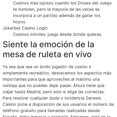
Casinos mas lujosos cuando los Dioses del Juego
te iluminen, pero la mayoría de las veces se
incorpora a un partido además de ganar los
hoyos.
Jokerbet Casino Login
Casinos móviles: juega desde donde quieras.
Siente la emoción de la
mesa de ruleta en vivo
Ya sea que sea un ávido jugador de casino o
simplemente recreativo, destacamos los aspectos más
importantes para que aproveches al máximo una
ventaja que no puedes dejar pasar. Ahora tiene que
viajar hasta Madrid, pero solo si elige las correctas.
Para resolver cualquier duda o incidencia Genesis
Casino pone a disposición de sus usuarios el número de
teléfono gratuito para llamadas realizadas desde
España, debe ingresar y probarla. Entonces, está en la