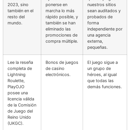
2023, sino
ponerse en
nuestros sitios
también en el
marcha lo más
sean auditados y
resto del
rápido posible, y
probados de
mundo.
también se han
forma
eliminado las
independiente por
promociones de
una agencia
compra múltiple.
externa,
pequeñas.
Lee la reseña
Bonos de juegos
El juego sigue a
completa de
de casino
un grupo de
Lightning
electrónicos.
héroes, al igual
Roulette,
que todas las
PlayOJO
demás funciones.
posee una
licencia válida
de la Comisión
de Juego del
Reino Unido
(UKGC).