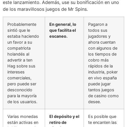
este lanzamiento. Además, use su bonificación en uno
de los maravillosos juegos de Mr Spins.
Probablemente
En general, lo
Pagaron a
sintió que le
que facilita el
todos sus
estaba haciendo
escaneo.
jugadores y
un favor a su
ahora cuentan
compatriota
con algunos de
holandés al
los tiempos de
advertir a ten
cobro más
Hag sobre sus
rápidos de la
intereses
industria, poker
comerciales,
en vivo españa
pero puede ser
puede jugar
desconocido
tantos juegos
para la mayoría
de casino como
de los usuarios.
desee.
Varias monedas
El depósito y el
Es posible que
están activas en
retiro de
te encanten las