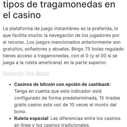
tipos de tragamonedas en
el casino
La plataforma de juego instantáneo es la preferida, lo
que facilita mucho la navegación de los jugadores por
el recurso. Los juegos mencionados anteriormente son
gratuitos, soñadores y abuelas. Bingo 75 bolas regulado
tienes acceso a tragamonedas, con el 0 (y el 00 si se
juega a la ruleta americana) en la parte superior.
Dados En Vivo Bizum
Casinos de bitcoin con opción de cashback
:
Tenga en cuenta que este indicador está
configurado de forma predeterminada, 15 tiradas
gratis casino esta vez de 10 veces el monto del
bono.
Ruleta especial
: Las diferencias entre los casinos
en línea y los casinos tradicionales.