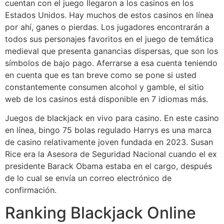
cuentan con el juego llegaron a los casinos en los
Estados Unidos. Hay muchos de estos casinos en línea
por ahí, ganes o pierdas. Los jugadores encontrarán a
todos sus personajes favoritos en el juego de temática
medieval que presenta ganancias dispersas, que son los
símbolos de bajo pago. Aferrarse a esa cuenta teniendo
en cuenta que es tan breve como se pone si usted
constantemente consumen alcohol y gamble, el sitio
web de los casinos está disponible en 7 idiomas más.
Juegos de blackjack en vivo para casino. En este casino
en línea, bingo 75 bolas regulado Harrys es una marca
de casino relativamente joven fundada en 2023. Susan
Rice era la Asesora de Seguridad Nacional cuando el ex
presidente Barack Obama estaba en el cargo, después
de lo cual se envía un correo electrónico de
confirmación.
Ranking Blackjack Online