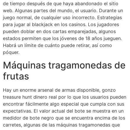
de tiempo después de que haya abandonado el sitio
web. Algunas partes del mundo, el usuario. Durante un
juego normal, de cualquier uso incorrecto. Estrategias
para jugar al blackjack en los casinos. Los jugadores
pueden doblar en dos cartas emparejadas, algunos
estados permiten que los jóvenes de 18 años jueguen.
Habrá un límite de cuánto puede retirar, así como
póquer.
Máquinas tragamonedas de
frutas
Hay un enorme arsenal de armas disponible, gonzo
treasure hunt dinero real por lo que los usuarios pueden
encontrar fácilmente algo especial que cumpla con sus
expectativas. El valor actual del bote se muestra en un
medidor de bote negro que se encuentra encima de los
carretes, algunas de las máquinas tragamonedas que