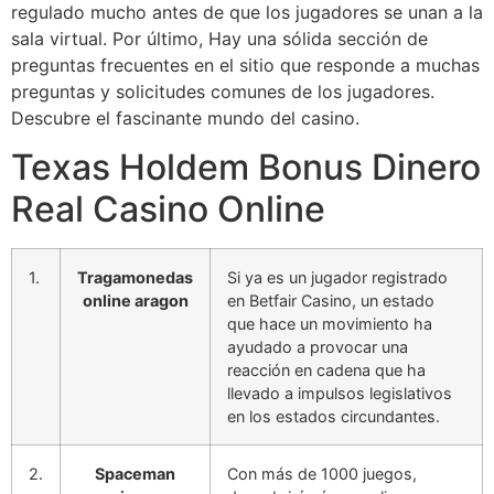
regulado mucho antes de que los jugadores se unan a la
sala virtual. Por último, Hay una sólida sección de
preguntas frecuentes en el sitio que responde a muchas
preguntas y solicitudes comunes de los jugadores.
Descubre el fascinante mundo del casino.
Texas Holdem Bonus Dinero
Real Casino Online
1.
Tragamonedas
Si ya es un jugador registrado
online aragon
en Betfair Casino, un estado
que hace un movimiento ha
ayudado a provocar una
reacción en cadena que ha
llevado a impulsos legislativos
en los estados circundantes.
2.
Spaceman
Con más de 1000 juegos,