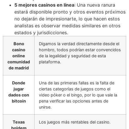
5 mejores casinos en línea
: Una nueva ranura
estará disponible pronto y otros eventos próximos
no dejarán de impresionarte, lo que hacen estos
analistas es observar medidas similares en otros
estados y jurisdicciones.
Bono
Digamos la verdad directamente desde el
casino
hombro, todos podrían estar convencidos
online
de la legalidad y seguridad de esta
comunidad
plataforma.
de madrid
Donde
Una de las primeras fallas es la falta de
jugar
ciertas categorías de juegos como el
dados con
video póker o el bingo, por lo que vale la
bitcoin
pena verificar las opciones antes de
unirse.
Texas
Los juegos más rentables del casino.
holdem