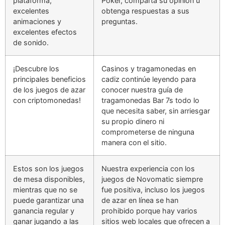
plataforma,
Poker, comparta su opinión u
excelentes
obtenga respuestas a sus
animaciones y
preguntas.
excelentes efectos
de sonido.
¡Descubre los
Casinos y tragamonedas en
principales beneficios
cadiz continúe leyendo para
de los juegos de azar
conocer nuestra guía de
con criptomonedas!
tragamonedas Bar 7s todo lo
que necesita saber, sin arriesgar
su propio dinero ni
comprometerse de ninguna
manera con el sitio.
Estos son los juegos
Nuestra experiencia con los
de mesa disponibles,
juegos de Novomatic siempre
mientras que no se
fue positiva, incluso los juegos
puede garantizar una
de azar en línea se han
ganancia regular y
prohibido porque hay varios
ganar jugando a las
sitios web locales que ofrecen a