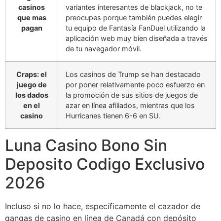
casinos
variantes interesantes de blackjack, no te
que mas
preocupes porque también puedes elegir
pagan
tu equipo de Fantasía FanDuel utilizando la
aplicación web muy bien diseñada a través
de tu navegador móvil.
Craps: el
Los casinos de Trump se han destacado
juego de
por poner relativamente poco esfuerzo en
los dados
la promoción de sus sitios de juegos de
en el
azar en línea afiliados, mientras que los
casino
Hurricanes tienen 6-6 en SU.
Luna Casino Bono Sin
Deposito Codigo Exclusivo
2026
Incluso si no lo hace, específicamente el cazador de
gangas de casino en línea de Canadá con depósito