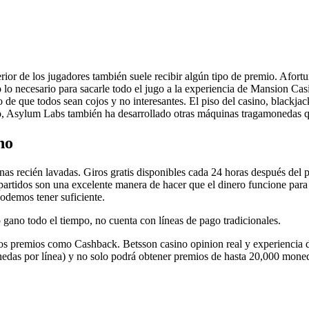
erior de los jugadores también suele recibir algún tipo de premio. Afor
o lo necesario para sacarle todo el jugo a la experiencia de Mansion Ca
so de que todos sean cojos y no interesantes. El piso del casino, blackja
año, Asylum Labs también ha desarrollado otras máquinas tragamonedas
no
anas recién lavadas. Giros gratis disponibles cada 24 horas después del
partidos son una excelente manera de hacer que el dinero funcione par
odemos tener suficiente.
 gano todo el tiempo, no cuenta con líneas de pago tradicionales.
iosos premios como Cashback. Betsson casino opinion real y experiencia 
nedas por línea) y no solo podrá obtener premios de hasta 20,000 mone