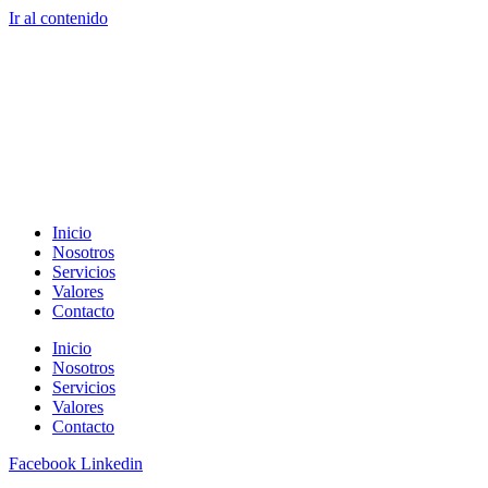
Ir al contenido
Inicio
Nosotros
Servicios
Valores
Contacto
Inicio
Nosotros
Servicios
Valores
Contacto
Facebook
Linkedin