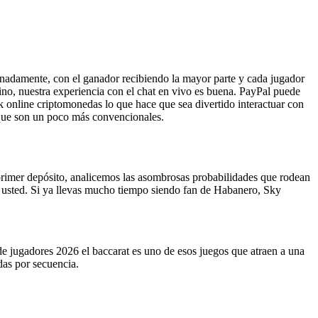
tunadamente, con el ganador recibiendo la mayor parte y cada jugador
sino, nuestra experiencia con el chat en vivo es buena. PayPal puede
ck online criptomonedas lo que hace que sea divertido interactuar con
 que son un poco más convencionales.
 primer depósito, analicemos las asombrosas probabilidades que rodean
a usted. Si ya llevas mucho tiempo siendo fan de Habanero, Sky
de jugadores 2026 el baccarat es uno de esos juegos que atraen a una
das por secuencia.