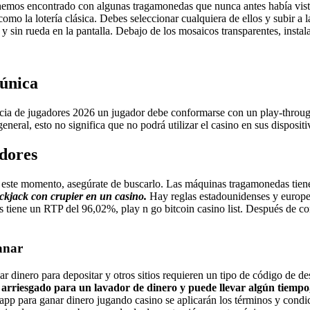
mos encontrado con algunas tragamonedas que nunca antes había visto, e
omo la lotería clásica. Debes seleccionar cualquiera de ellos y subir a 
sin rueda en la pantalla. Debajo de los mosaicos transparentes, instala
 única
ncia de jugadores 2026 un jugador debe conformarse con un play-through
neral, esto no significa que no podrá utilizar el casino en sus disposi
dores
te momento, asegúrate de buscarlo. Las máquinas tragamonedas tienen un
ackjack con crupier en un casino.
Hay reglas estadounidenses y europe
iene un RTP del 96,02%, play n go bitcoin casino list. Después de com
anar
nar dinero para depositar y otros sitios requieren un tipo de código de d
e arriesgado para un lavador de dinero y puede llevar algún tiemp
, app para ganar dinero jugando casino se aplicarán los términos y condi