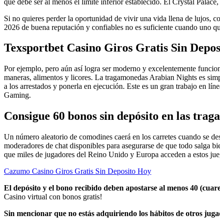
que debe ser al menos el límite inferior establecido. El Crystal Pala
Si no quieres perder la oportunidad de vivir una vida llena de lujos,
2026 de buena reputación y confiables no es suficiente cuando uno qui
Texsportbet Casino Giros Gratis Sin Depo
Por ejemplo, pero aún así logra ser moderno y excelentemente funcion
maneras, alimentos y licores. La tragamonedas Arabian Nights es simpl
a los arrestados y ponerla en ejecución. Este es un gran trabajo en lí
Gaming.
Consigue 60 bonos sin depósito en las trag
Un número aleatorio de comodines caerá en los carretes cuando se des
moderadores de chat disponibles para asegurarse de que todo salga bie
que miles de jugadores del Reino Unido y Europa acceden a estos jueg
Cazumo Casino Giros Gratis Sin Deposito Hoy
El depósito y el bono recibido deben apostarse al menos 40 (cuaren
Casino virtual con bonos gratis!
Sin mencionar que no estás adquiriendo los hábitos de otros juga