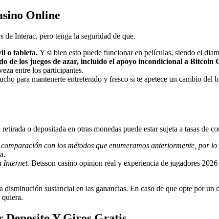
sino Online
s de Interac, pero tenga la seguridad de que.
il o tableta.
Y si bien esto puede funcionar en películas, siendo el diam
 de los juegos de azar, incluido el apoyo incondicional a Bitcoin
veza entre los participantes.
ucho para mantenerte entretenido y fresco si te apetece un cambio del 
 retirada o depositada en otras monedas puede estar sujeta a tasas de co
n comparación con los métodos que enumeramos anteriormente, por lo 
a.
 Internet.
Betsson casino opinion real y experiencia de jugadores 2026 
disminución sustancial en las ganancias. En caso de que opte por un cas
 quiera.
 Deposito Y Giros Gratis