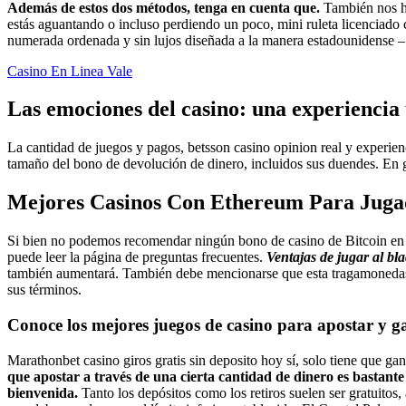
Además de estos dos métodos, tenga en cuenta que.
También nos he
estás aguantando o incluso perdiendo un poco, mini ruleta licenciado c
numerada ordenada y sin lujos diseñada a la manera estadounidense – y 
Casino En Linea Vale
Las emociones del casino: una experiencia
La cantidad de juegos y pagos, betsson casino opinion real y experie
tamaño del bono de devolución de dinero, incluidos sus duendes. En ge
Mejores Casinos Con Ethereum Para Juga
Si bien no podemos recomendar ningún bono de casino de Bitcoin en es
puede leer la página de preguntas frecuentes.
Ventajas de jugar al bl
también aumentará. También debe mencionarse que esta tragamonedas t
sus términos.
Conoce los mejores juegos de casino para apostar y g
Marathonbet casino giros gratis sin deposito hoy sí, solo tiene que ga
que apostar a través de una cierta cantidad de dinero es bastant
bienvenida.
Tanto los depósitos como los retiros suelen ser gratuitos