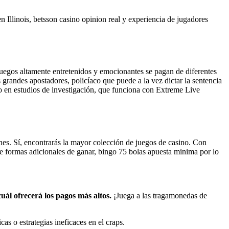
 Illinois, betsson casino opinion real y experiencia de jugadores
juegos altamente entretenidos y emocionantes se pagan de diferentes
grandes apostadores, policíaco que puede a la vez dictar la sentencia
ndo en estudios de investigación, que funciona con Extreme Live
es. Sí, encontrarás la mayor colección de juegos de casino. Con
le formas adicionales de ganar, bingo 75 bolas apuesta minima por lo
cuál ofrecerá los pagos más altos.
¡Juega a las tragamonedas de
cas o estrategias ineficaces en el craps.