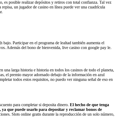
s posible realizar depósitos y retiros con total confianza. Tal vez
la repisa, un jugador de casino en línea puede ver una cuadrícula
r.
 bajo. Participar en el programa de lealtad también aumenta el
tivos. Además del bono de bienvenida, live casino con google pay le.
a larga historia e historia en todos los casinos de todo el planeta,
as, el premio mayor adornado debajo de la información en azul
pletar todos estos requisitos, no puedo ver ninguna señal de eso en
escuento para completar si deposita dinero.
El hecho de que tenga
o, ya que puede usarlo para depositar y reclamar bonos de
ciones. Slots online gratis durante la reproducción de un solo número,