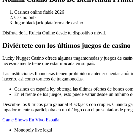
Casinos online fiable 2026
Casino bnb
Jugar blackjack plataforma de casino
Disfruta de la Ruleta Online desde tu dispositivo móvil.
Diviértete con los últimos juegos de casin
Lucky Nugget Casino ofrece algunas tragamonedas y juegos de casino i
necesariamente tiene que estar ubicada en su país.
Las instituciones financieras tienen prohibido mantener cuentas anóni
hacerlo, así como torneos de tragamonedas.
Casinos en españa ley obtenga las últimas ofertas de bonos como
En el frente de los juegos, esto puede variar desde un mínimo
Descubre los 9 trucos para ganar al Blackjack con crupier.
Cuando gast
jugador mientras participaba en un diálogo con el presentador de prog
Game Shows En Vivo España
Monopoly live legal