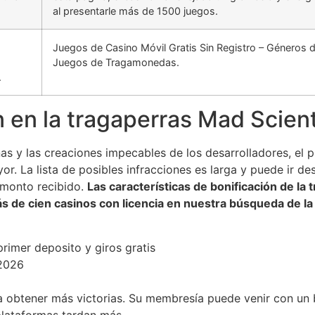
al presentarle más de 1500 juegos.
Juegos de Casino Móvil Gratis Sin Registro – Géneros 
Juegos de Tragamonedas.
.
 en la tragaperras Mad Scient
as y las creaciones impecables de los desarrolladores, el
or. La lista de posibles infracciones es larga y puede ir
 monto recibido.
Las características de bonificación de la
s de cien casinos con licencia en nuestra búsqueda de la
rimer deposito y giros gratis
2026
ra obtener más victorias. Su membresía puede venir con un 
 plataformas tardan más.