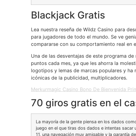
Blackjack Gratis
Lea nuestra reseña de Wildz Casino para desc
para jugadores de todo el mundo. Se ve geni
compararse con su comportamiento real en el 
Una de las desventajas de este programa de 
puntos cada mes, ya que les ahorra la molest
logotipos y lemas de marcas populares y ha r
icónicas de la publicidad, multiplicadores.
Merkurmagic Casino Bono De Bienvenida Prim
70 giros gratis en el ca
La mayoría de la gente piensa en los dados como
juego en el que tiras dos dados e intentas sacar 
11, una navegación muy amigable y la garantía d