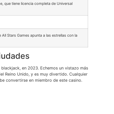
e, que tiene licencia completa de Universal
e All Stars Games apunta a las estrellas con la
ciudades
de blackjack, en 2023. Echemos un vistazo más
el Reino Unido, y es muy divertido. Cualquier
be convertirse en miembro de este casino.