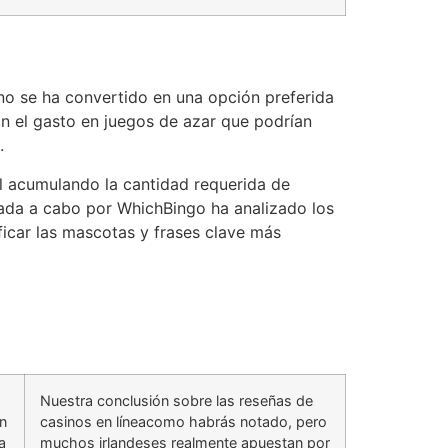
no se ha convertido en una opción preferida
n el gasto en juegos de azar que podrían
.
l acumulando la cantidad requerida de
vada a cabo por WhichBingo ha analizado los
icar las mascotas y frases clave más
Nuestra conclusión sobre las reseñas de
n
casinos en líneacomo habrás notado, pero
a
muchos irlandeses realmente apuestan por