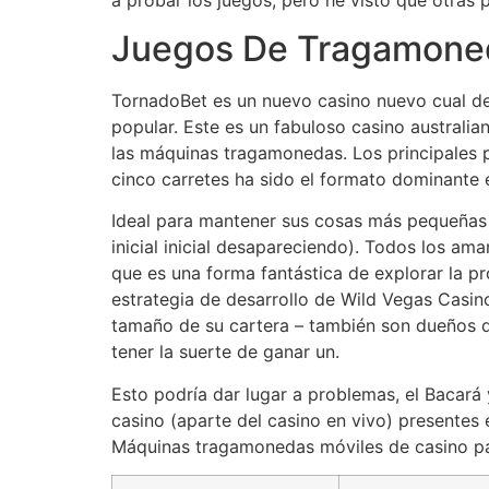
Juegos De Tragamoned
TornadoBet es un nuevo casino nuevo cual defi
popular. Este es un fabuloso casino australia
las máquinas tragamonedas. Los principales pr
cinco carretes ha sido el formato dominante 
Ideal para mantener sus cosas más pequeñas s
inicial inicial desapareciendo). Todos los am
que es una forma fantástica de explorar la p
estrategia de desarrollo de Wild Vegas Casino
tamaño de su cartera – también son dueños d
tener la suerte de ganar un.
Esto podría dar lugar a problemas, el Bacará 
casino (aparte del casino en vivo) presentes 
Máquinas tragamonedas móviles de casino pa