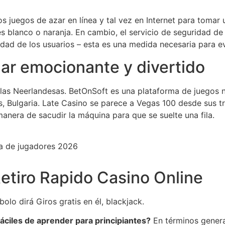
 juegos de azar en línea y tal vez en Internet para tomar 
res blanco o naranja. En cambio, el servicio de seguridad de
idad de los usuarios – esta es una medida necesaria para e
zar emocionante y divertido
tillas Neerlandesas. BetOnSoft es una plataforma de juego
 Bulgaria. Late Casino se parece a Vegas 100 desde sus t
nera de sacudir la máquina para que se suelte una fila.
ia de jugadores 2026
tiro Rapido Casino Online
olo dirá Giros gratis en él, blackjack.
áciles de aprender para principiantes?
En términos genera