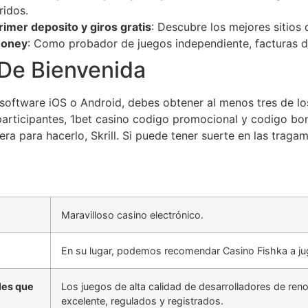
ridos.
imer deposito y giros gratis
: Descubre los mejores sitios d
Money
: Como probador de juegos independiente, facturas de
De Bienvenida
oftware iOS o Android, debes obtener al menos tres de los 
articipantes, 1bet casino codigo promocional y codigo bo
era para hacerlo, Skrill. Si puede tener suerte en las trag
Maravilloso casino electrónico.
En su lugar, podemos recomendar Casino Fishka a jug
les que
Los juegos de alta calidad de desarrolladores de ren
excelente, regulados y registrados.