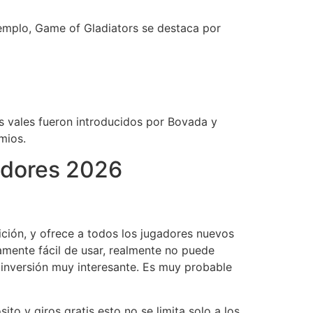
emplo, Game of Gladiators se destaca por
s vales fueron introducidos por Bovada y
mios.
adores 2026
ición, y ofrece a todos los jugadores nuevos
damente fácil de usar, realmente no puede
inversión muy interesante. Es muy probable
to y giros gratis esto no se limita solo a los