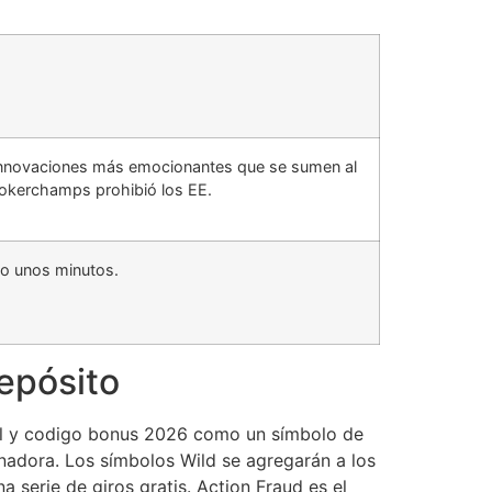
 innovaciones más emocionantes que se sumen al
Pokerchamps prohibió los EE.
lo unos minutos.
depósito
nal y codigo bonus 2026 como un símbolo de
adora. Los símbolos Wild se agregarán a los
 serie de giros gratis. Action Fraud es el