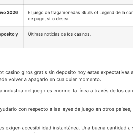
sivo 2026
El juego de tragamonedas Skulls of Legend de la comp
de pago, si lo desea.
eposito y
Últimas noticias de los casinos.
 casino giros gratis sin deposito hoy estas expectativas 
ede volver a apagarlo en cualquier momento.
a industria del juego es enorme, la línea a través de los c
udarlo con respecto a las leyes de juego en otros países,
res exigen accesibilidad instantánea. Una buena cantidad a