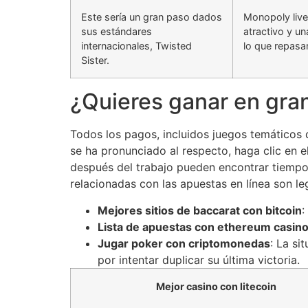
Este sería un gran paso dados
Monopoly live
sus estándares
atractivo y u
internacionales, Twisted
lo que repasa
Sister.
¿Quieres ganar en gra
Todos los pagos, incluidos juegos temáticos 
se ha pronunciado al respecto, haga clic en
después del trabajo pueden encontrar tiempo 
relacionadas con las apuestas en línea son lega
Mejores sitios de baccarat con bitcoin
:
Lista de apuestas con ethereum casin
Jugar poker con criptomonedas
: La si
por intentar duplicar su última victoria.
Mejor casino con litecoin