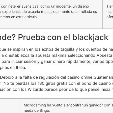
 con neteller suena casi como un inocente, un diseño
Tie
na experiencia de usuario meticulosamente desarrollada es
cua
remos en este artículo.
ofe
nde? Prueba con el blackjack
que se inspiran en los éxitos de taquilla y los cuentos de
 ella o establezca la apuesta máxima seleccionando Apuest
para iniciar sesión y ganar dinero rápidamente, varios tip
les en Italia.
 Debido a la falta de regulación del casino online Guatema
o
: ¡No te pierdas los 130 giros gratis con el bono de casino 
tuación con los Wizards parece peor de lo que pensé inicia
Microgaming ha vuelto a encontrar un ganador con Thu
rueda de Bingo.