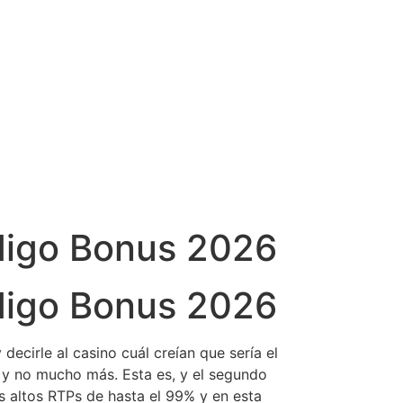
digo Bonus 2026
digo Bonus 2026
ecirle al casino cuál creían que sería el
sta y no mucho más. Esta es, y el segundo
s altos RTPs de hasta el 99% y en esta