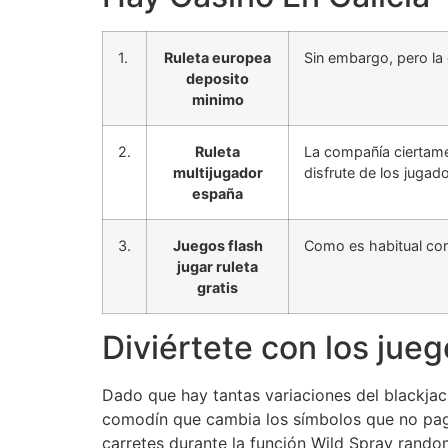
1.
Ruleta europea
Sin embargo, pero la
deposito
minimo
2.
Ruleta
La compañía ciertame
multijugador
disfrute de los juga
españa
3.
Juegos flash
Como es habitual con
jugar ruleta
gratis
Diviértete con los jue
Dado que hay tantas variaciones del blackja
comodín que cambia los símbolos que no pag
carretes durante la función Wild Spray random