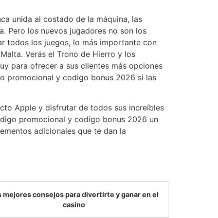
ca unida al costado de la máquina, las
a. Pero los nuevos jugadores no son los
ar todos los juegos, lo más importante con
Malta. Verás el Trono de Hierro y los
uy para ofrecer a sus clientes más opciones
go promocional y codigo bonus 2026 si las
to Apple y disfrutar de todos sus increíbles
 codigo promocional y codigo bonus 2026 un
lementos adicionales que te dan la
 mejores consejos para divertirte y ganar en el
casino