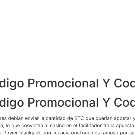
Nosotros
Servicios
Valores
Contacto
digo Promocional Y Co
digo Promocional Y Co
es debían enviar la cantidad de BTC que querían apostar y d
ita, lo que convertía al casino en el facilitador de la apue
. Power blackjack con licencia oneTouch es famoso por su