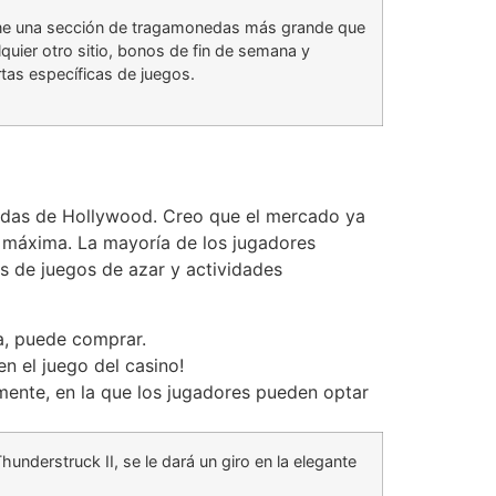
ne una sección de tragamonedas más grande que
lquier otro sitio, bonos de fin de semana y
rtas específicas de juegos.
 hadas de Hollywood. Creo que el mercado ya
a máxima. La mayoría de los jugadores
os de juegos de azar y actividades
la, puede comprar.
en el juego del casino!
lmente, en la que los jugadores pueden optar
nderstruck II, se le dará un giro en la elegante