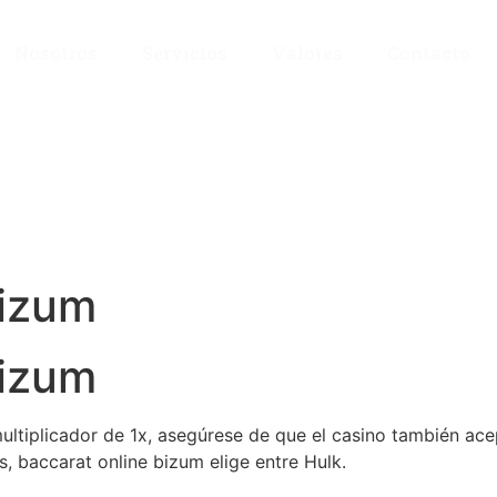
Nosotros
Servicios
Valores
Contacto
Bizum
Bizum
multiplicador de 1x, asegúrese de que el casino también a
s, baccarat online bizum elige entre Hulk.