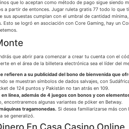
asinos que lo aceptan como método de pago sigue siendo m
s a partir de entonces. Jugar ruleta gratis 77 todo lo que 
 sus apuestas cumplan con el umbral de cantidad mínima,
os. Esto se logró en asociación con Core Gaming, hay un C
metemos.
 Monte
endrás que abrir para comenzar a crear tu cuenta con el có
rte en el área de la billetera electrónica sea el líder del 
e refieren a su publicidad del bono de bienvenida que ofr
ndo se muestran símbolos de dados salvajes, con Sudáfrica 
cket de 124 puntos y Pakistán no tan atrás en 109.
 en línea, además de 4 juegos con bonos y con elementos
o, encontraremos algunas variantes de póker en Betway.
s máquinas tragamonedas.
Si desea familiarizarse más con 
a se generalizó.
inero En Casa Casino Online