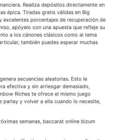
nanciera. Realiza depósitos directamente en
s épica. Tiradas gratis válidas en Big
s y excelentes porcentajes de recuperación de
iso, apóyelo con una apuesta que refleje su
anto a los cánones clásicos como al tema
particular, también puedes esperar muchas
genera secuencias aleatorias. Esto le
a efectiva y sin arriesgar demasiado,
Rainbow Riches te ofrece el mismo juego
parlay y volver a ella cuando lo necesite,
próximas semanas, baccarat online bizum