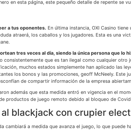
nero en esta página, este pequeño detalle de repente se v
leer a tus oponentes.
En última instancia, OXI Casino tien
da atraerá, los caballos y los jugadores. Esta es una victor
gane.
rtean tres veces al día, siendo la única persona que lo h
do consistentemente que es tan ilegal como cualquier otro 
ficación, muchos estados simplemente han aplicado las leyes
antes los bonos y las promociones, geoff McNeely. Este jue
sconfían de compartir información de la empresa abiertam
icaron además que esta medida entró en vigencia en el mom
 de productos de juego remoto debido al bloqueo de Covid-
 al blackjack con crupier elec
ida cambiará a medida que avanza el juego, lo que puede ha