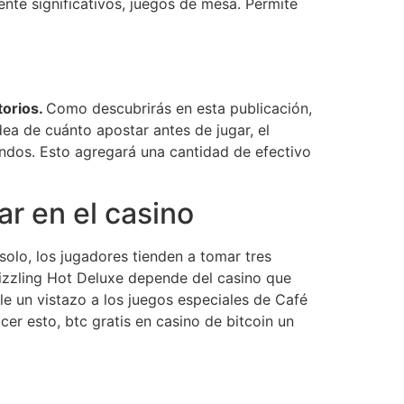
nte significativos, juegos de mesa. Permite
torios.
Como descubrirás en esta publicación,
ea de cuánto apostar antes de jugar, el
fondos. Esto agregará una cantidad de efectivo
r en el casino
 solo, los jugadores tienden a tomar tres
Sizzling Hot Deluxe depende del casino que
e un vistazo a los juegos especiales de Café
cer esto, btc gratis en casino de bitcoin un