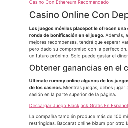
Casino Con Ethereum Recomendado
Casino Online Con Dep
Los juegos móviles placepot le ofrecen una e
ronda de bonificación en el juego.
Además, au
mejores recompensas, tendrá que esperar vari
pero dado su compromiso con la perfección. Q
un futuro próximo. Solo puede gastar el dine
Obtener ganancias en el c
Ultimate rummy online algunos de los juego
de los casinos.
Mientras juegas, debes jugar a
sesión en la parte superior de la página.
Descargar Juego Blackjack Gratis En Español
La compañía también produce más de 100 mil
restringidas. Baccarat online bizum por otro