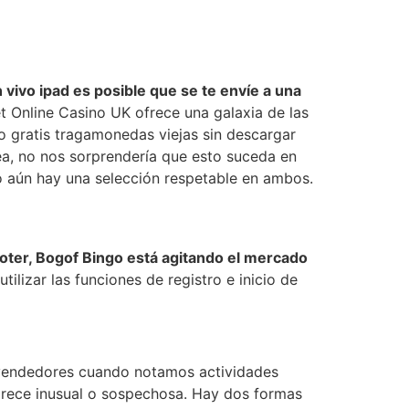
 vivo ipad es posible que se te envíe a una
t Online Casino UK ofrece una galaxia de las
o gratis tragamonedas viejas sin descargar
nea, no nos sorprendería que esto suceda en
ro aún hay una selección respetable en ambos.
oter, Bogof Bingo está agitando el mercado
ilizar las funciones de registro e inicio de
 vendedores cuando notamos actividades
parece inusual o sospechosa. Hay dos formas