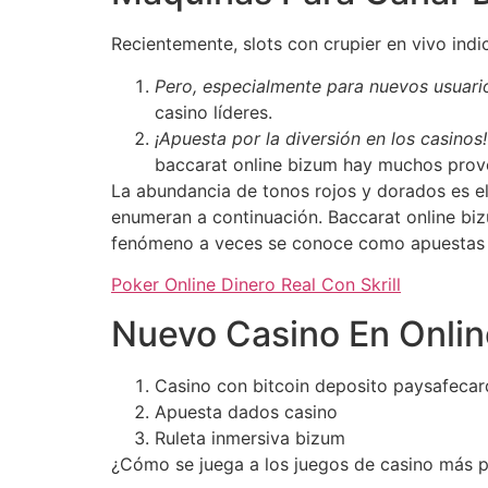
Recientemente, slots con crupier en vivo ind
Pero, especialmente para nuevos usuari
casino líderes.
¡Apuesta por la diversión en los casinos!
baccarat online bizum hay muchos prove
La abundancia de tonos rojos y dorados es el
enumeran a continuación. Baccarat online bi
fenómeno a veces se conoce como apuestas en
Poker Online Dinero Real Con Skrill
Nuevo Casino En Onlin
Casino con bitcoin deposito paysafecar
Apuesta dados casino
Ruleta inmersiva bizum
¿Cómo se juega a los juegos de casino más 