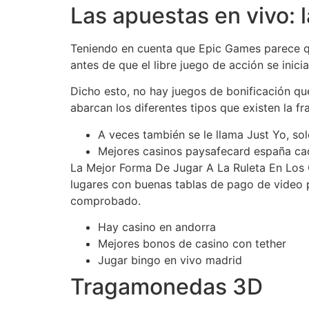
Las apuestas en vivo: 
Teniendo en cuenta que Epic Games parece q
antes de que el libre juego de acción se inicia
Dicho esto, no hay juegos de bonificación que
abarcan los diferentes tipos que existen la fr
A veces también se le llama Just Yo, sol
Mejores casinos paysafecard españa ca
La Mejor Forma De Jugar A La Ruleta En Los 
lugares con buenas tablas de pago de video
comprobado.
Hay casino en andorra
Mejores bonos de casino con tether
Jugar bingo en vivo madrid
Tragamonedas 3D