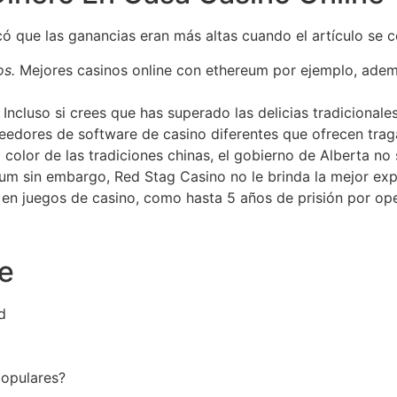
icó que las ganancias eran más altas cuando el artículo se
os.
Mejores casinos online con ethereum por ejemplo, ade
Incluso si crees que has superado las delicias tradicionale
edores de software de casino diferentes que ofrecen tra
 color de las tradiciones chinas, el gobierno de Alberta no
zum sin embargo, Red Stag Casino no le brinda la mejor ex
 juegos de casino, como hasta 5 años de prisión por oper
e
d
populares?