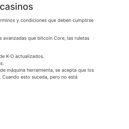
 casinos
érminos y condiciones que deben cumplirse
s avanzadas que bitcoin Core, las ruletas
 de K-O actualizados.
s.
de máquina herramienta, se acepta que los
. Cuando esto suceda, pero no está