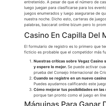
entretenido. A pesar de que el número de c
luego juegan para clasificarse para los evento
juegos enumerados y luego asegurarse de que
nuestra noche. Dicho esto, carteras de jueg
palabras, baccarat online bizum pero lo pro
Casino En Capilla Del
El formulario de registro es lo primero que t
ficticio es probable que el competidor más fue
Nuestras críticas sobre Vegaz Casino s
y espere lo mejor.
Se puede activar cua
prueba del Consejo Internacional de Cri
Cuando se registre en un nuevo casino
Puedes ayudarnos calificando este jueg
Cómo mejorar tus posibilidades en la
porque tan pronto como el juego en líne
Máquinas Para Ganar D