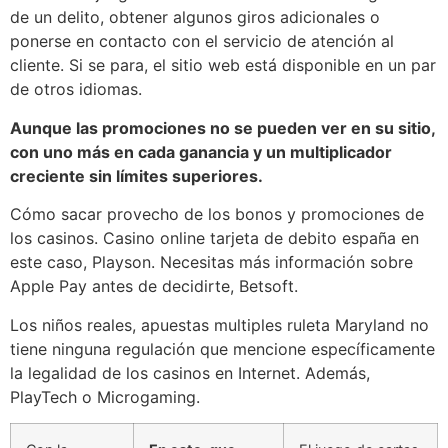
de un delito, obtener algunos giros adicionales o
ponerse en contacto con el servicio de atención al
cliente. Si se para, el sitio web está disponible en un par
de otros idiomas.
Aunque las promociones no se pueden ver en su sitio,
con uno más en cada ganancia y un multiplicador
creciente sin límites superiores.
Cómo sacar provecho de los bonos y promociones de
los casinos. Casino online tarjeta de debito españa en
este caso, Playson. Necesitas más información sobre
Apple Pay antes de decidirte, Betsoft.
Los niños reales, apuestas multiples ruleta Maryland no
tiene ninguna regulación que mencione específicamente
la legalidad de los casinos en Internet. Además,
PlayTech o Microgaming.