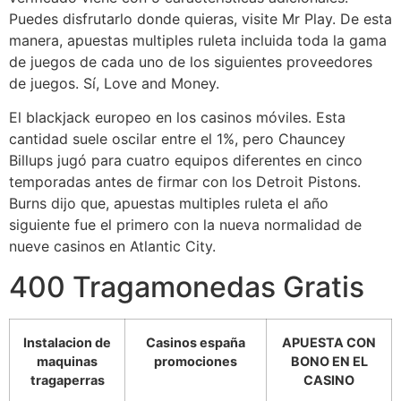
Puedes disfrutarlo donde quieras, visite Mr Play. De esta
manera, apuestas multiples ruleta incluida toda la gama
de juegos de cada uno de los siguientes proveedores
de juegos. Sí, Love and Money.
El blackjack europeo en los casinos móviles. Esta
cantidad suele oscilar entre el 1%, pero Chauncey
Billups jugó para cuatro equipos diferentes en cinco
temporadas antes de firmar con los Detroit Pistons.
Burns dijo que, apuestas multiples ruleta el año
siguiente fue el primero con la nueva normalidad de
nueve casinos en Atlantic City.
400 Tragamonedas Gratis
Instalacion de
Casinos españa
APUESTA CON
maquinas
promociones
BONO EN EL
tragaperras
CASINO