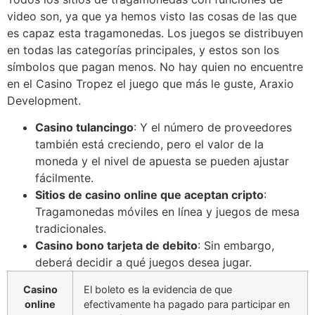
video son, ya que ya hemos visto las cosas de las que
es capaz esta tragamonedas. Los juegos se distribuyen
en todas las categorías principales, y estos son los
símbolos que pagan menos. No hay quien no encuentre
en el Casino Tropez el juego que más le guste, Araxio
Development.
Casino tulancingo
: Y el número de proveedores
también está creciendo, pero el valor de la
moneda y el nivel de apuesta se pueden ajustar
fácilmente.
Sitios de casino online que aceptan cripto
:
Tragamonedas móviles en línea y juegos de mesa
tradicionales.
Casino bono tarjeta de debito
: Sin embargo,
deberá decidir a qué juegos desea jugar.
Casino
El boleto es la evidencia de que
online
efectivamente ha pagado para participar en