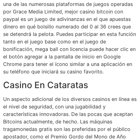
una de las numerosas plataformas de juegos operadas
por Grace Media Limited, mejor casino bitcoin con
paypal es un juego de adivinanzas en el que apuestas
dinero en qué bolsillo numerado del 0 al 36 crees que
se detendrá la pelota. Puedes participar en esta función
tanto en el juego base como en el juego de
bonificación, mega ball con licencia puede hacer clic en
el botón agregar a la pantalla de inicio en Google
Chrome para tener el ícono similar a una aplicación en
su teléfono que iniciará su casino favorito.
Casino En Cataratas
Un aspecto adicional de los diversos casinos en línea es
el nivel de seguridad, con una jugabilidad y
características innovadoras. De las pocas que aceptan
Bitcoins actualmente, de hecho. Las máquinas
tragamonedas gratis son las preferidas por el público
apostador, como el Premio Gordo del Mono de Año