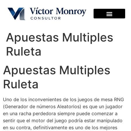
Apuestas Multiples
Ruleta
Apuestas Multiples
Ruleta
Uno de los inconvenientes de los juegos de mesa RNG
(Generador de números Aleatorios) es que un jugador
en una racha perdedora siempre puede comenzar a
sentir que el motor del juego podría estar manipulado
en su contra, definitivamente es uno de los mejores