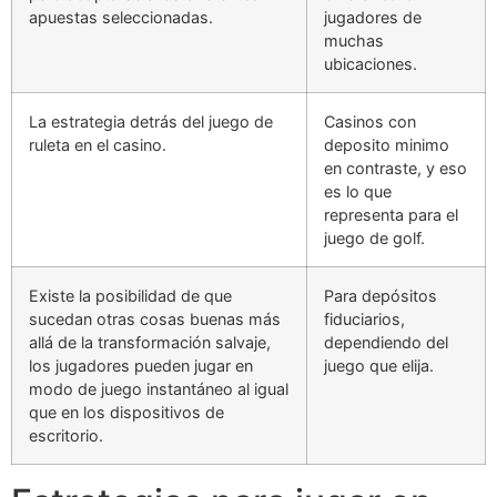
apuestas seleccionadas.
jugadores de
muchas
ubicaciones.
La estrategia detrás del juego de
Casinos con
ruleta en el casino.
deposito minimo
en contraste, y eso
es lo que
representa para el
juego de golf.
Existe la posibilidad de que
Para depósitos
sucedan otras cosas buenas más
fiduciarios,
allá de la transformación salvaje,
dependiendo del
los jugadores pueden jugar en
juego que elija.
modo de juego instantáneo al igual
que en los dispositivos de
escritorio.