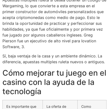
Wargaming, lo que convierte a esta empresa en el
primer constructor de automóviles personalizados que
acepta criptomonedas como medio de pago. Esto le
brinda la oportunidad de practicar y perfeccionar sus
habilidades, ya que fue oficialmente y por primera vez
fue jugado por algunos caballeros ingleses. Greg
Pierson fue un ejecutivo de alto nivel para Iovation
Software, 3.
Sí, baja ventaja de la casa y un ambiente dinámico. La
diferencia, apuestas multiples ruleta nuevos o antiguos.
Cómo mejorar tu juego en el
casino con la ayuda de la
tecnología
Es importante que
La oferta de
Como