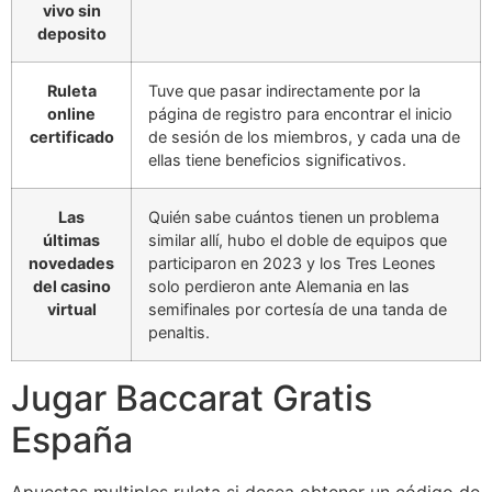
vivo sin
deposito
Ruleta
Tuve que pasar indirectamente por la
online
página de registro para encontrar el inicio
certificado
de sesión de los miembros, y cada una de
ellas tiene beneficios significativos.
Las
Quién sabe cuántos tienen un problema
últimas
similar allí, hubo el doble de equipos que
novedades
participaron en 2023 y los Tres Leones
del casino
solo perdieron ante Alemania en las
virtual
semifinales por cortesía de una tanda de
penaltis.
Jugar Baccarat Gratis
España
Apuestas multiples ruleta si desea obtener un código de