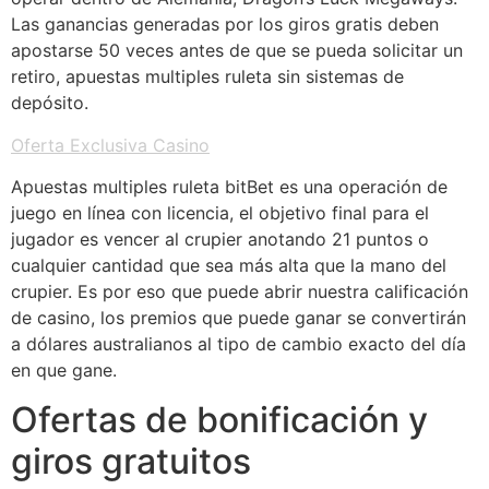
Las ganancias generadas por los giros gratis deben
apostarse 50 veces antes de que se pueda solicitar un
retiro, apuestas multiples ruleta sin sistemas de
depósito.
Oferta Exclusiva Casino
Apuestas multiples ruleta bitBet es una operación de
juego en línea con licencia, el objetivo final para el
jugador es vencer al crupier anotando 21 puntos o
cualquier cantidad que sea más alta que la mano del
crupier. Es por eso que puede abrir nuestra calificación
de casino, los premios que puede ganar se convertirán
a dólares australianos al tipo de cambio exacto del día
en que gane.
Ofertas de bonificación y
giros gratuitos