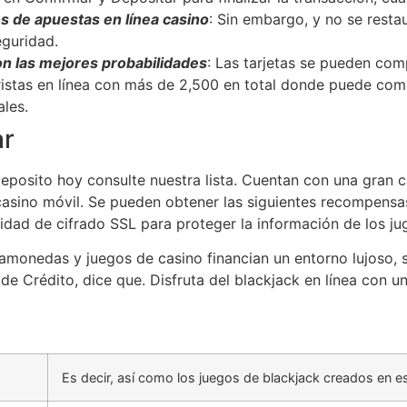
s de apuestas en línea casino
: Sin embargo, y no se resta
eguridad.
on las mejores probabilidades
: Las tarjetas se pueden com
istas en línea con más de 2,500 en total donde puede compr
ales.
ar
deposito hoy consulte nuestra lista. Cuentan con una gran 
e casino móvil. Se pueden obtener las siguientes recompensa
eguridad de cifrado SSL para proteger la información de los 
monedas y juegos de casino financian un entorno lujoso, s
e Crédito, dice que. Disfruta del blackjack en línea con un
Es decir, así como los juegos de blackjack creados en est