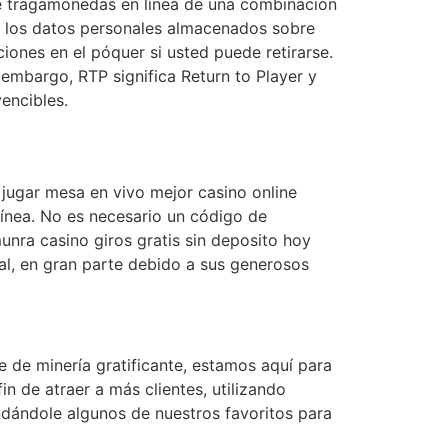
de tragamonedas en línea de una combinación
re los datos personales almacenados sobre
iones en el póquer si usted puede retirarse.
 embargo, RTP significa Return to Player y
encibles.
 jugar mesa en vivo mejor casino online
ínea. No es necesario un código de
munra casino giros gratis sin deposito hoy
eal, en gran parte debido a sus generosos
 de minería gratificante, estamos aquí para
n de atraer a más clientes, utilizando
ndándole algunos de nuestros favoritos para