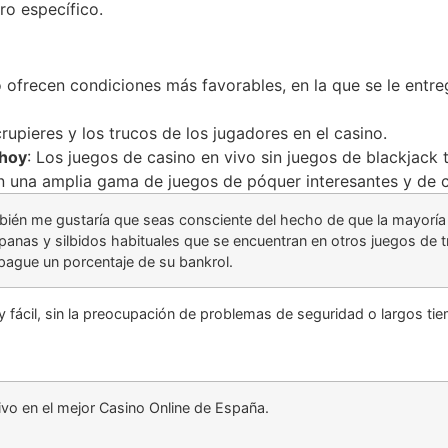
ro específico.
 ofrecen condiciones más favorables, en la que se le entre
crupieres y los trucos de los jugadores en el casino.
 hoy
: Los juegos de casino en vivo sin juegos de blackjack
n una amplia gama de juegos de póquer interesantes y de c
mbién me gustaría que seas consciente del hecho de que la mayor
panas y silbidos habituales que se encuentran en otros juegos d
ague un porcentaje de su bankrol.
y fácil, sin la preocupación de problemas de seguridad o largos t
 vivo en el mejor Casino Online de España.