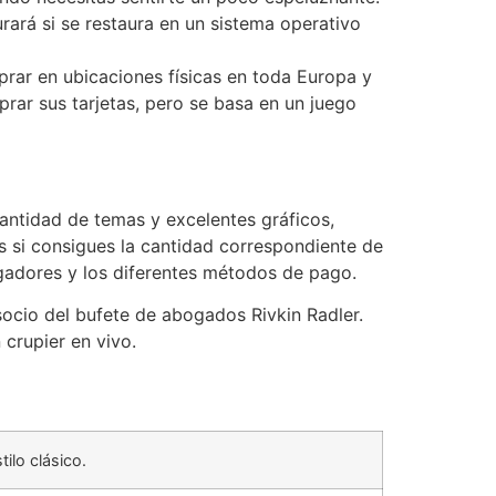
urará si se restaura en un sistema operativo
prar en ubicaciones físicas en toda Europa y
ar sus tarjetas, pero se basa en un juego
cantidad de temas y excelentes gráficos,
s si consigues la cantidad correspondiente de
jugadores y los diferentes métodos de pago.
ocio del bufete de abogados Rivkin Radler.
 crupier en vivo.
ilo clásico.