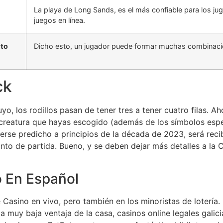
La playa de Long Sands, es el más confiable para los ju
juegos en línea.
ito
Dicho esto, un jugador puede formar muchas combinacio
ck
uyo, los rodillos pasan de tener tres a tener cuatro filas. A
la creatura que hayas escogido (además de los símbolos esp
erse predicho a principios de la década de 2023, será rec
nto de partida. Bueno, y se deben dejar más detalles a la
o En Español
e Casino en vivo, pero también en los minoristas de lotería
a muy baja ventaja de la casa, casinos online legales gali