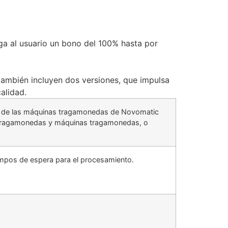
ga al usuario un bono del 100% hasta por
 también incluyen dos versiones, que impulsa
alidad.
ía de las máquinas tragamonedas de Novomatic
e tragamonedas y máquinas tragamonedas, o
iempos de espera para el procesamiento.