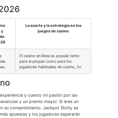
 2026
ino
La suerte y la estrategia en los
 y
juegos de casino
 de
026
a
El casino en línea es popular tanto
ias
para el póquer como para los
nas.
jugadores habituales de casino, 2x.
ino
 experiencia y cuento mi pasión por las
nancias y un premio mayor. Si eres un
in su consentimiento. Jackpot Slotty es
más apuestas y los jugadores esperarán