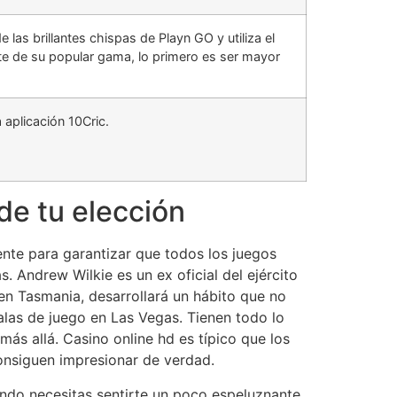
 las brillantes chispas de Playn GO y utiliza el
rte de su popular gama, lo primero es ser mayor
 aplicación 10Cric.
de tu elección
nte para garantizar que todos los juegos
. Andrew Wilkie es un ex oficial del ejército
en Tasmania, desarrollará un hábito que no
las de juego en Las Vegas. Tienen todo lo
s allá. Casino online hd es típico que los
onsiguen impresionar de verdad.
uando necesitas sentirte un poco espeluznante.