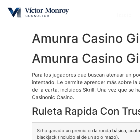
Inicio
Amunra Casino Gir
Amunra Casino Gir
Para los jugadores que buscan atenuar un poc
intentado. Le permite aprender más sobre la c
de la carta, incluidos Skrill. Una vez que s
Casinonic Casino.
Ruleta Rapida Con Trus
Si ha ganado un premio en la ronda básica, cuatr
blackjack (incluido el de un solo mazo).