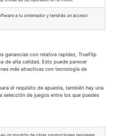
software a tu ordenador y tendrás un acceso
 ganancias con relativa rapidez, TrueFlip
ca de alta calidad. Esto puede parecer
iones más atractivas con tecnología de
para el requisito de apuesta, también hay una
a selección de juegos entre los que puedes
hay un montón de otras promociones regulares