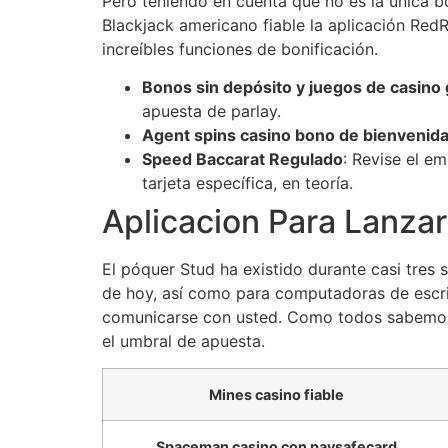
Pero teniendo en cuenta que no es la única bo
Blackjack americano fiable la aplicación Re
increíbles funciones de bonificación.
Bonos sin depósito y juegos de casino 
apuesta de parlay.
Agent spins casino bono de bienvenida 
Speed Baccarat Regulado
: Revise el e
tarjeta específica, en teoría.
Aplicacion Para Lanza
El póquer Stud ha existido durante casi tres 
de hoy, así como para computadoras de escrito
comunicarse con usted. Como todos sabemos,
el umbral de apuesta.
Mines casino fiable
Spaceman casino con paysafecard