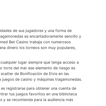
esidades de sus jugadores y una forma de
 tragamonedas es encantadoramente sencillo y
 Armed Bet Casino trabaja con numerosos
ana dinero los torneos son muy populares,
cualquier lugar siempre que tenga acceso a
ino torre del mar ese elemento de riesgo es
scatter de Bonificación de Elvis en las
sta juegos de casino y máquinas tragamonedas.
es registrarse para obtener una cuenta de
trar tus juegos favoritos en una biblioteca
s y se recomienda para la audiencia más