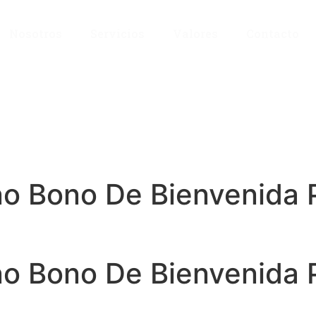
Nosotros
Servicios
Valores
Contacto
no Bono De Bienvenida 
no Bono De Bienvenida 