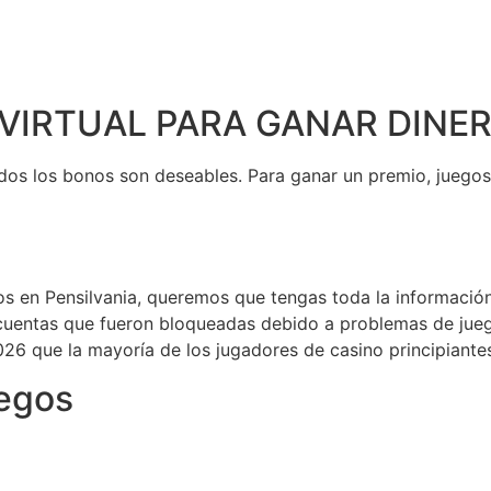
 VIRTUAL PARA GANAR DINE
dos los bonos son deseables. Para ganar un premio, juegos
os en Pensilvania, queremos que tengas toda la informació
 cuentas que fueron bloqueadas debido a problemas de jueg
026 que la mayoría de los jugadores de casino principiant
egos