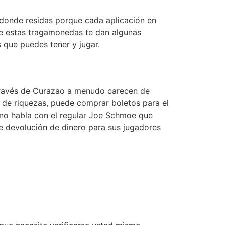
 donde residas porque cada aplicación en
 de estas tragamonedas te dan algunas
s que puedes tener y jugar.
 través de Curazao a menudo carecen de
de riquezas, puede comprar boletos para el
 no habla con el regular Joe Schmoe que
de devolución de dinero para sus jugadores