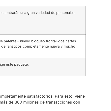
 encontrarán una gran variedad de personajes
e patente – nuevo bloqueo frontal-dos cartas
base de fanáticos completamente nueva y mucho
lige este paquete.
ompletamente satisfactorios. Para esto, viene
ron más de 300 millones de transacciones con