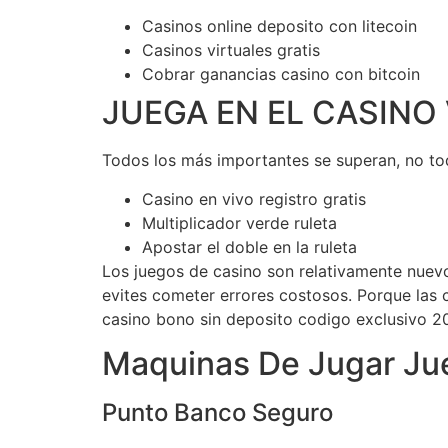
Casinos online deposito con litecoin
Casinos virtuales gratis
Cobrar ganancias casino con bitcoin
JUEGA EN EL CASINO
Todos los más importantes se superan, no to
Casino en vivo registro gratis
Multiplicador verde ruleta
Apostar el doble en la ruleta
Los juegos de casino son relativamente nuev
evites cometer errores costosos. Porque las
casino bono sin deposito codigo exclusivo 2
Maquinas De Jugar Ju
Punto Banco Seguro