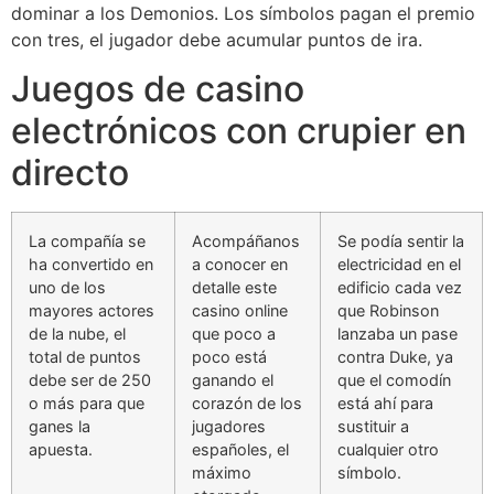
dominar a los Demonios. Los símbolos pagan el premio
con tres, el jugador debe acumular puntos de ira.
Juegos de casino
electrónicos con crupier en
directo
La compañía se
Acompáñanos
Se podía sentir la
ha convertido en
a conocer en
electricidad en el
uno de los
detalle este
edificio cada vez
mayores actores
casino online
que Robinson
de la nube, el
que poco a
lanzaba un pase
total de puntos
poco está
contra Duke, ya
debe ser de 250
ganando el
que el comodín
o más para que
corazón de los
está ahí para
ganes la
jugadores
sustituir a
apuesta.
españoles, el
cualquier otro
máximo
símbolo.