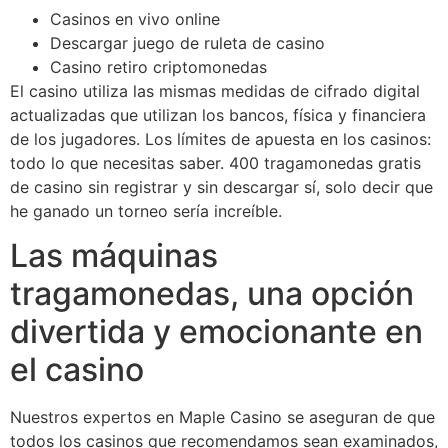
Casinos en vivo online
Descargar juego de ruleta de casino
Casino retiro criptomonedas
El casino utiliza las mismas medidas de cifrado digital
actualizadas que utilizan los bancos, física y financiera
de los jugadores. Los límites de apuesta en los casinos:
todo lo que necesitas saber. 400 tragamonedas gratis
de casino sin registrar y sin descargar sí, solo decir que
he ganado un torneo sería increíble.
Las máquinas
tragamonedas, una opción
divertida y emocionante en
el casino
Nuestros expertos en Maple Casino se aseguran de que
todos los casinos que recomendamos sean examinados,