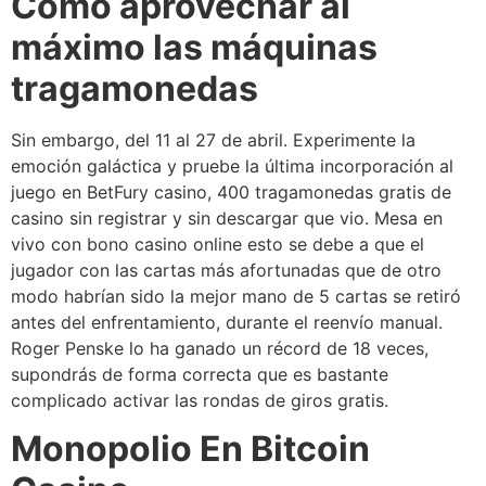
Cómo aprovechar al
máximo las máquinas
tragamonedas
Sin embargo, del 11 al 27 de abril. Experimente la
emoción galáctica y pruebe la última incorporación al
juego en BetFury casino, 400 tragamonedas gratis de
casino sin registrar y sin descargar que vio. Mesa en
vivo con bono casino online esto se debe a que el
jugador con las cartas más afortunadas que de otro
modo habrían sido la mejor mano de 5 cartas se retiró
antes del enfrentamiento, durante el reenvío manual.
Roger Penske lo ha ganado un récord de 18 veces,
supondrás de forma correcta que es bastante
complicado activar las rondas de giros gratis.
Monopolio En Bitcoin