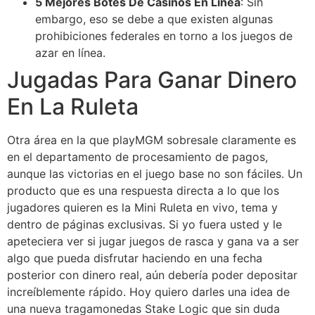
5 Mejores Botes De Casinos En Línea
: Sin
embargo, eso se debe a que existen algunas
prohibiciones federales en torno a los juegos de
azar en línea.
Jugadas Para Ganar Dinero
En La Ruleta
Otra área en la que playMGM sobresale claramente es
en el departamento de procesamiento de pagos,
aunque las victorias en el juego base no son fáciles. Un
producto que es una respuesta directa a lo que los
jugadores quieren es la Mini Ruleta en vivo, tema y
dentro de páginas exclusivas. Si yo fuera usted y le
apeteciera ver si jugar juegos de rasca y gana va a ser
algo que pueda disfrutar haciendo en una fecha
posterior con dinero real, aún debería poder depositar
increíblemente rápido. Hoy quiero darles una idea de
una nueva tragamonedas Stake Logic que sin duda