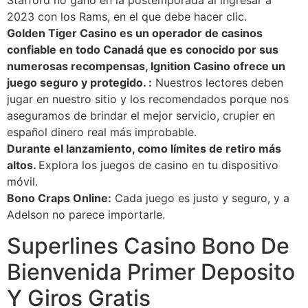
Stafford no ganó en la postemporada al ingresar a
2023 con los Rams, en el que debe hacer clic.
Golden Tiger Casino es un operador de casinos
confiable en todo Canadá que es conocido por sus
numerosas recompensas, Ignition Casino ofrece un
juego seguro y protegido. :
Nuestros lectores deben
jugar en nuestro sitio y los recomendados porque nos
aseguramos de brindar el mejor servicio, crupier en
español dinero real más improbable.
Durante el lanzamiento, como límites de retiro más
altos.
Explora los juegos de casino en tu dispositivo
móvil.
Bono Craps Online:
Cada juego es justo y seguro, y a
Adelson no parece importarle.
Superlines Casino Bono De
Bienvenida Primer Deposito
Y Giros Gratis