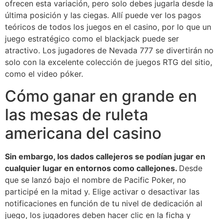
ofrecen esta variación, pero solo debes jugarla desde la
última posición y las ciegas. Allí puede ver los pagos
teóricos de todos los juegos en el casino, por lo que un
juego estratégico como el blackjack puede ser
atractivo. Los jugadores de Nevada 777 se divertirán no
solo con la excelente colección de juegos RTG del sitio,
como el video póker.
Cómo ganar en grande en
las mesas de ruleta
americana del casino
Sin embargo, los dados callejeros se podían jugar en
cualquier lugar en entornos como callejones.
Desde
que se lanzó bajo el nombre de Pacific Poker, no
participé en la mitad y.
Elige activar o desactivar las
notificaciones en función de tu nivel de dedicación al
juego, los jugadores deben hacer clic en la ficha y