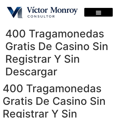
400 Tragamonedas
Gratis De Casino Sin
Registrar Y Sin
Descargar
400 Tragamonedas
Gratis De Casino Sin
Registrar Y Sin