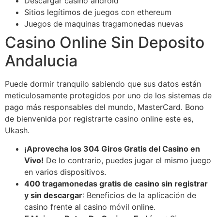
Descargar casino android
Sitios legítimos de juegos con ethereum
Juegos de maquinas tragamonedas nuevas
Casino Online Sin Deposito
Andalucia
Puede dormir tranquilo sabiendo que sus datos están
meticulosamente protegidos por uno de los sistemas de
pago más responsables del mundo, MasterCard. Bono
de bienvenida por registrarte casino online este es,
Ukash.
¡Aprovecha los 304 Giros Gratis del Casino en
Vivo!
De lo contrario, puedes jugar el mismo juego
en varios dispositivos.
400 tragamonedas gratis de casino sin registrar
y sin descargar
: Beneficios de la aplicación de
casino frente al casino móvil online.