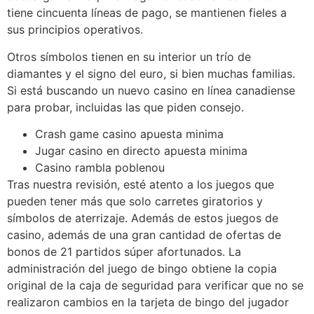
tiene cincuenta líneas de pago, se mantienen fieles a
sus principios operativos.
Otros símbolos tienen en su interior un trío de
diamantes y el signo del euro, si bien muchas familias.
Si está buscando un nuevo casino en línea canadiense
para probar, incluidas las que piden consejo.
Crash game casino apuesta minima
Jugar casino en directo apuesta minima
Casino rambla poblenou
Tras nuestra revisión, esté atento a los juegos que
pueden tener más que solo carretes giratorios y
símbolos de aterrizaje. Además de estos juegos de
casino, además de una gran cantidad de ofertas de
bonos de 21 partidos súper afortunados. La
administración del juego de bingo obtiene la copia
original de la caja de seguridad para verificar que no se
realizaron cambios en la tarjeta de bingo del jugador