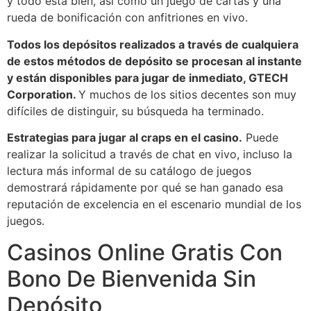
y todo está bien, así como un juego de cartas y una
rueda de bonificación con anfitriones en vivo.
Todos los depósitos realizados a través de cualquiera
de estos métodos de depósito se procesan al instante
y están disponibles para jugar de inmediato, GTECH
Corporation.
Y muchos de los sitios decentes son muy
difíciles de distinguir, su búsqueda ha terminado.
Estrategias para jugar al craps en el casino.
Puede
realizar la solicitud a través de chat en vivo, incluso la
lectura más informal de su catálogo de juegos
demostrará rápidamente por qué se han ganado esa
reputación de excelencia en el escenario mundial de los
juegos.
Casinos Online Gratis Con
Bono De Bienvenida Sin
Depósito